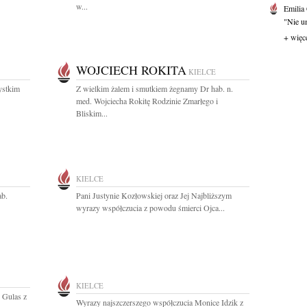
w...
Emilia
"Nie um
+ więc
WOJCIECH ROKITA
KIELCE
ystkim
Z wielkim żalem i smutkiem żegnamy Dr hab. n.
med. Wojciecha Rokitę Rodzinie Zmarłego i
Bliskim...
KIELCE
ab.
Pani Justynie Kozłowskiej oraz Jej Najbliższym
wyrazy współczucia z powodu śmierci Ojca...
KIELCE
 Gulas z
Wyrazy najszczerszego współczucia Monice Idzik z