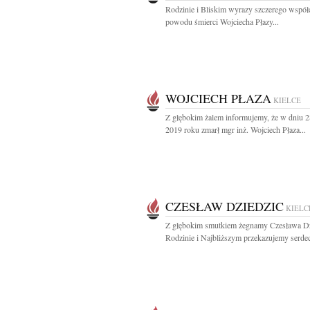
Rodzinie i Bliskim wyrazy szczerego współ
powodu śmierci Wojciecha Płazy...
WOJCIECH PŁAZA
KIELCE
Z głębokim żalem informujemy, że w dniu 2
2019 roku zmarł mgr inż. Wojciech Płaza...
CZESŁAW DZIEDZIC
KIELC
Z głębokim smutkiem żegnamy Czesława Dz
Rodzinie i Najbliższym przekazujemy serdec