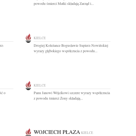
powodu śmierci Matki składają Zarząd i...
KIELCE
rz-
Drogiej Koleżance Bogusławie Supierz-Nowińskiej
wyrazy głębokiego współczucia z powodu...
KIELCE
ść o
Panu Janowi Wójcikowi szczere wyrazy współczucia
z powodu śmierci Żony składają...
WOJCIECH PŁAZA
KIELCE