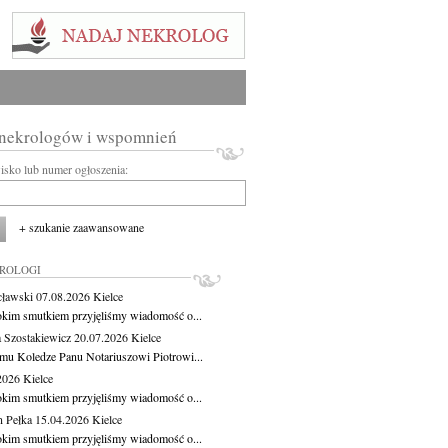
 nekrologów i wspomnień
wisko lub numer ogłoszenia:
+ szukanie zaawansowane
KROLOGI
cławski
07.08.2026
Kielce
okim smutkiem przyjęliśmy wiadomość o...
 Szostakiewicz
20.07.2026
Kielce
mu Koledze Panu Notariuszowi Piotrowi...
.2026
Kielce
okim smutkiem przyjęliśmy wiadomość o...
 Pełka
15.04.2026
Kielce
okim smutkiem przyjęliśmy wiadomość o...