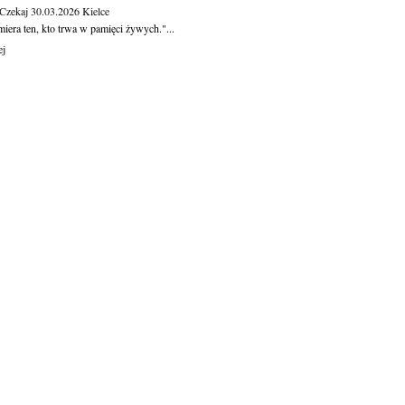
 Czekaj
30.03.2026
Kielce
iera ten, kto trwa w pamięci żywych."...
ej