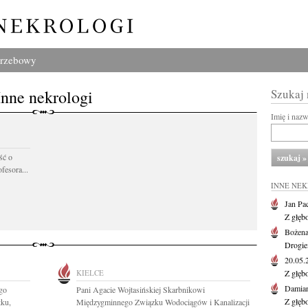
grzebowy
Inne nekrologi
Szukaj
Imię i naz
ść o
fesora...
INNE NE
Jan Pa
Z głęb
Bożena
Drogie
20.05
KIELCE
Z głęb
Damian
go
Pani Agacie Wojtasińskiej Skarbnikowi
Z głęb
tku,
Międzygminnego Związku Wodociągów i Kanalizacji