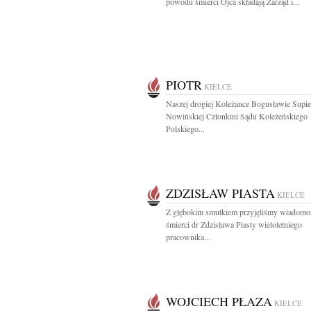
powodu śmierci Ojca składają Zarząd i...
PIOTR
KIELCE
Naszej drogiej Koleżance Bogusławie Supie
Nowińskiej Członkini Sądu Koleżeńskiego
Polskiego...
ZDZISŁAW PIASTA
KIELCE
Z głębokim smutkiem przyjęliśmy wiadomo
śmierci dr Zdzisława Piasty wieloletniego
pracownika...
WOJCIECH PŁAZA
KIELCE