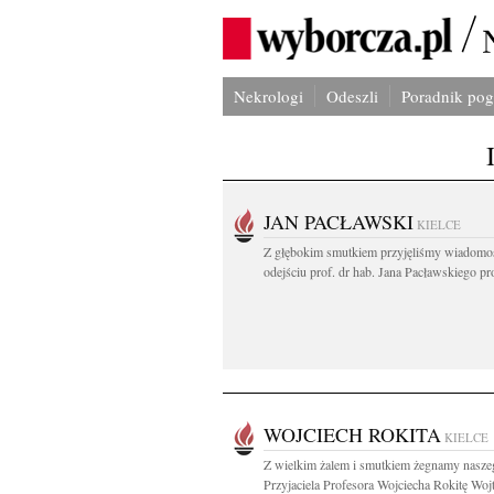
Nekrologi
Odeszli
Poradnik po
JAN PACŁAWSKI
KIELCE
Z głębokim smutkiem przyjęliśmy wiadomo
odejściu prof. dr hab. Jana Pacławskiego pro
WOJCIECH ROKITA
KIELCE
Z wielkim żalem i smutkiem żegnamy nasze
Przyjaciela Profesora Wojciecha Rokitę Woj