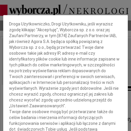
Dbamy o Twoją prywatność
Droga Użytkowniczko, Drogi Użytkowniku, jeśli wyrazisz
Nekrologi
Odeszli
Poradnik pogrzebowy
zgodę klikając "Akceptuję", Wyborcza sp. z o.o. oraz jej
Zaufani Partnerzy, w tym [
874
] Zaufanych Partnerów IAB,
jak również Agora S.A. będąca spółką powiązaną z
Piotr
Wyborcza sp. z o.o., będą przetwarzać Twoje dane
IMIĘ I NAZWISKO:
osobowe takie jak adresy IP, adresy e-mail czy
identyfikatory plików cookie lub inne informacje zapisane w
Kielce
tych plikach do celów marketingowych, w szczególności
REGION:
na potrzeby wyświetlania reklam dopasowanych do
14.02.2020
DATA EMISJI:
Twoich zainteresowań i preferencji w swoich serwisach,
aplikacjach i w Internecie lub personalizacji treści w nich
wyświetlanych. Wyrażenie zgody jest dobrowolne. Jeśli nie
chcesz wyrazić zgody, chcesz ograniczyć jej zakres lub
chcesz wycofać zgodę uprzednio udzieloną przejdź do
Naszej drogiej Koleżance
„Ustawień Zaawansowanych”.
Twoje dane osobowe mogą być przetwarzane także do
Bogusławie Supierz-Nowińskie
celów badania i mierzenia informacji dotyczących
funkcjonowania serwisów i aplikacji lub łączone z danymi
dot. świadczonych Tobie usług. Jeśli podstawą