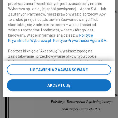
Członkini Sądu Koleżeńskiego
przetwarzania Twoich danych jest uzasadniony interes
Polskiego Towarzystwa Psychologicznego
Wyborcza sp. z o.o., jej spółki powiązanej – Agora S.A. – lub
Przewodniczącej Zarządu Oddziału w Kielcach
Zaufanych Partnerów, masz prawo wyrazić sprzeciw. Aby
to zrobić przejdź do „Ustawień Zaawansowanych” lub
skontaktuj się z administratorem – w zależności od
zakresu sprzeciwu i podmiotu, wobec którego jest
kierowany. Więcej informacji znajdziesz w
Polityce
Prywatności Wyborcza.pl
i
Polityce Prywatności Agora S.A.
składamy wyrazy głębokiego współczucia
z powodu straty Syna
Poprzez kliknięcie "Akceptuję" wyrażasz zgodę na
zainstalowanie i przechowywanie plików typu cookie
Piotra
Wyborczej sp. z o. o. jej Zaufanych Partnerów i Agora S.A.
na Twoim urządzeniu końcowym. Możesz też w każdej
USTAWIENIA ZAAWANSOWANE
chwili zmienić swoje preferencje dot. plików cookie,
ponownie wywołując narzędzie do zarządzania Twoimi
Bogusiu, w tych trudnych chwilach
przekazujemy Ci wyrazy wsparcia
preferencjami dot. przetwarzania danych poprzez
AKCEPTUJĘ
odnośnik „Ustawienia prywatności” w stopce serwisu i
przechodząc do sekcji „Ustawienia zaawansowane”.
przyjaciele i koledzy z Zarządu Głównego i Sądu Koleże
Zmiana ustawień plików cookie możliwa jest także za
Polskiego Towarzystwa Psychologicznego
pomocą ustawień przeglądarki.
oraz zespół Biura ZG PTP
My, nasi Zaufani Partnerzy i Agora S.A. możemy