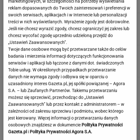
marketingowych, w szczególności na potrzeby wyświetlania
SUBSKRYPCJA
reklam dopasowanych do Twoich zainteresowań i preferencji w
swoich serwisach, aplikacjach i w Internecie lub personalizacji
Atak na "rosyjski Amazon". Płonie centrum
treści w nich wyświetlanych. Wyrażenie zgody jest dobrowolne.
logistyczne Wildberries w Jekaterynburgu
Jeśli nie chcesz wyrazić zgody, chcesz ograniczyć jej zakres lub
chcesz wycofać zgodę uprzednio udzieloną przejdź do
„Ustawień Zaawansowanych”.
Twoje dane osobowe mogą być przetwarzane także do celów
Duda ułaskawił Wąsika i
badania i mierzenia informacji dotyczących funkcjonowania
Kamińskiego, jego nie. "Skazał mnie Pan na
serwisów i aplikacji lub łączone z danymi dot. świadczonych
karę śmierci"
Tobie usług. W określonych przypadkach przetwarzanie
danych nie wymaga zgody i odbywa się w oparciu o
uzasadniony interes Gazeta.pl, jej spółki powiązanej – Agora
100 proc. obłożenia w samolotach. Wakacyjny
S.A. – lub Zaufanych Partnerów. Takiemu przetwarzaniu
kierunek jest hitem
możesz się sprzeciwić, przechodząc do „Ustawień
Zaawansowanych” lub przez kontakt z administratorem – w
zależności od zakresu sprzeciwu i podmiotu, wobec którego
jest kierowany. Więcej informacji o przetwarzaniu danych
osobowych znajdziesz w dokumencie
Polityka Prywatności
Gazeta.pl
i
Polityka Prywatności Agora S.A.