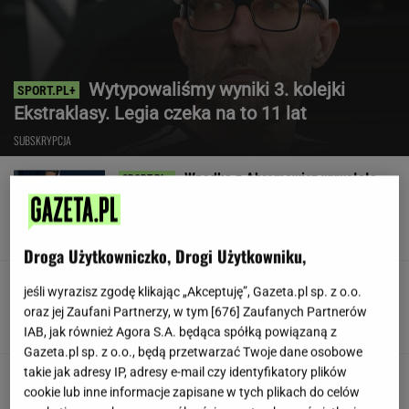
Wytypowaliśmy wyniki 3. kolejki
Ekstraklasy. Legia czeka na to 11 lat
SUBSKRYPCJA
Wpadka z Abramowicz wywołała
szum. U Świątek wydarzyło się coś
ważniejszego
SUBSKRYPCJA
Droga Użytkowniczko, Drogi Użytkowniku,
Koledzy z branży nie mieli litości dla Kłeczka.
jeśli wyrazisz zgodę klikając „Akceptuję”, Gazeta.pl sp. z o.o.
"Odpiął wrotki"
oraz jej Zaufani Partnerzy, w tym [
676
] Zaufanych Partnerów
IAB, jak również Agora S.A. będąca spółką powiązaną z
Gazeta.pl sp. z o.o., będą przetwarzać Twoje dane osobowe
takie jak adresy IP, adresy e-mail czy identyfikatory plików
Były szef PIP szuka pracy. Prosi
cookie lub inne informacje zapisane w tych plikach do celów
o radę. "Jakiej domagać się pensji?"