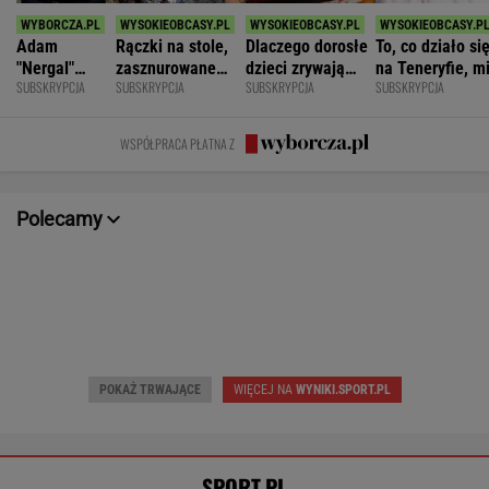
Adam
Rączki na stole,
Dlaczego dorosłe
To, co działo si
"Nergal"
zasznurowane
dzieci zrywają
na Teneryfie, m
SUBSKRYPCJA
SUBSKRYPCJA
SUBSKRYPCJA
SUBSKRYPCJA
Darski: Ja
usta. Byłam
kontakt z
się należało. Ni
wybieram
wychowana w
rodzicami?
myślałam, że to
terapię, a
dużej dyscyplinie
złe
WSPÓŁPRACA PŁATNA Z
większość
facetów
alkohol
Polecamy
POKAŻ TRWAJĄCE
WIĘCEJ NA
WYNIKI.SPORT.PL
SPORT.PL