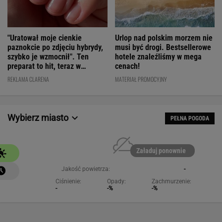
"Uratował moje cienkie
Urlop nad polskim morzem nie
paznokcie po zdjęciu hybrydy,
musi być drogi. Bestsellerowe
szybko je wzmocnił". Ten
hotele znaleźliśmy w mega
preparat to hit, teraz w
cenach!
świetnej cenie
REKLAMA CLARENA
MATERIAŁ PROMOCYJNY
Wybierz miasto
PEŁNA POGODA
Załaduj ponownie
Jakość powietrza:
-
Ciśnienie:
Opady:
Zachmurzenie:
-
-%
-%