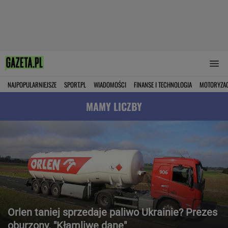
NAJPOPULARNIEJSZE
SPORT.PL
WIADOMOŚCI
FINANSE I TECHNOLOGIA
MOTORYZA
MAMY LICZBY
Orlen taniej sprzedaje paliwo Ukrainie? Prezes
oburzony. "Kłamliwe dane"