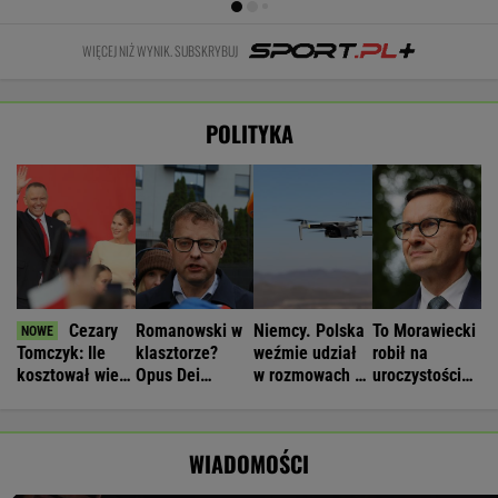
WIĘCEJ NIŻ WYNIK. SUBSKRYBUJ
POLITYKA
Cezary
Romanowski w
Niemcy. Polska
To Morawiecki
Tomczyk: Ile
klasztorze?
weźmie udział
robił na
kosztował wiec
Opus Dei
w rozmowach o
uroczystości
partyjny
reaguje na
zagrożeniach
Nawrockiego.
Nawrockiego?
słowa Bodnara
Jest nagranie.
"Skandal"
WIADOMOŚCI