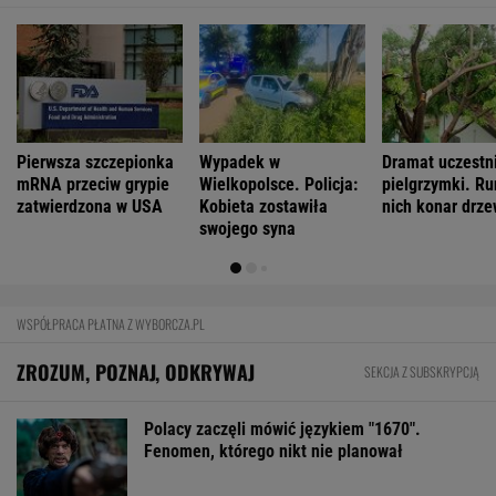
Pierwsza szczepionka
Wypadek w
Dramat uczestn
mRNA przeciw grypie
Wielkopolsce. Policja:
pielgrzymki. Ru
zatwierdzona w USA
Kobieta zostawiła
nich konar drz
swojego syna
WSPÓŁPRACA PŁATNA Z WYBORCZA.PL
ZROZUM, POZNAJ, ODKRYWAJ
SEKCJA Z SUBSKRYPCJĄ
Polacy zaczęli mówić językiem "1670".
Fenomen, którego nikt nie planował