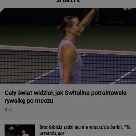
Cały świat widział, jak Switolina potraktowała
rywalkę po meczu
TENIS
Brat Grbicia radzi mu nie wracać do Serbii. "To
przerażające"