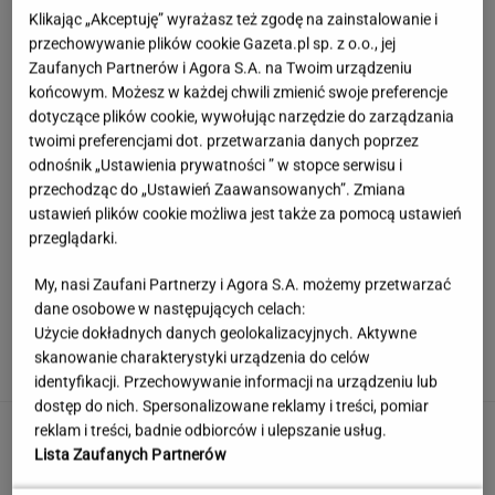
Klikając „Akceptuję” wyrażasz też zgodę na zainstalowanie i
przechowywanie plików cookie Gazeta.pl sp. z o.o., jej
Zaufanych Partnerów i Agora S.A. na Twoim urządzeniu
końcowym. Możesz w każdej chwili zmienić swoje preferencje
dotyczące plików cookie, wywołując narzędzie do zarządzania
twoimi preferencjami dot. przetwarzania danych poprzez
odnośnik „Ustawienia prywatności ” w stopce serwisu i
przechodząc do „Ustawień Zaawansowanych”. Zmiana
ustawień plików cookie możliwa jest także za pomocą ustawień
przeglądarki.
My, nasi Zaufani Partnerzy i Agora S.A. możemy przetwarzać
dane osobowe w następujących celach:
Księżniczka musi iść do wojska. Tyle czasu
Użycie dokładnych danych geolokalizacyjnych. Aktywne
spędzi w armii
skanowanie charakterystyki urządzenia do celów
identyfikacji. Przechowywanie informacji na urządzeniu lub
dostęp do nich. Spersonalizowane reklamy i treści, pomiar
Urzędnicy pukają do domów. Chcą paragonów
reklam i treści, badnie odbiorców i ulepszanie usług.
Lista Zaufanych Partnerów
MATERIAŁ PROMOCYJNY