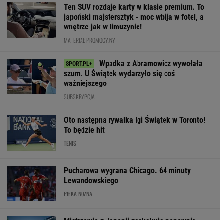
Ten SUV rozdaje karty w klasie premium. To
japoński majstersztyk - moc wbija w fotel, a
wnętrze jak w limuzynie!
MATERIAŁ PROMOCYJNY
Wpadka z Abramowicz wywołała
szum. U Świątek wydarzyło się coś
ważniejszego
SUBSKRYPCJA
Oto następna rywalka Igi Świątek w Toronto!
To będzie hit
TENIS
Pucharowa wygrana Chicago. 64 minuty
Lewandowskiego
PIŁKA NOŻNA