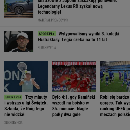
Mistrzowie z Japonii zaskakują ponownie.
Legendarny Lexus RX zyskał nową
technologię!
MATERIAŁ PROMOCYJNY
Wytypowaliśmy wyniki 3. kolejki
Ekstraklasy. Legia czeka na to 11 lat
SUBSKRYPCJA
Trzy minuty
Było 4:1, gdy Kamiński
Robi się bardzo
i wstrząs u Igi Świątek.
wszedł na boisko w
gorąco. Tak wy
Szkoda, że Roig tego
85. minucie. Nagle
ranking UEFA p
nie widział
padły dwa gole
meczach polski
drużyn
SUBSKRYPCJA