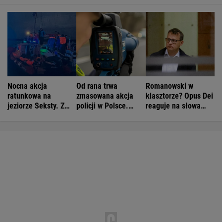
Nocna akcja
Od rana trwa
Romanowski w
ratunkowa na
zmasowana akcja
klasztorze? Opus Dei
jeziorze Seksty. Z
policji w Polsce.
reaguje na słowa
wody wyciągnięto
Operacja "Speed
Bodnara
ponad 30 osób
Marathon"