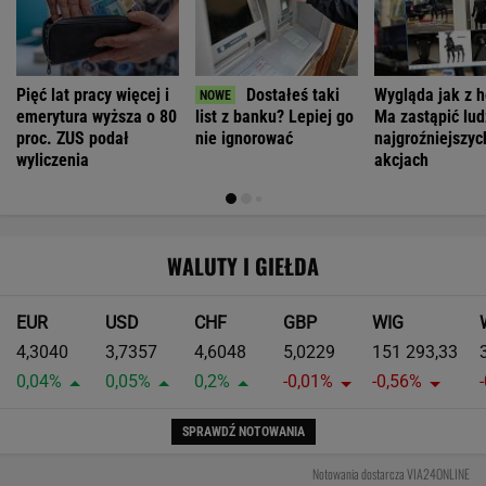
Pięć lat pracy więcej i
Dostałeś taki
Wygląda jak z h
emerytura wyższa o 80
list z banku? Lepiej go
Ma zastąpić lud
proc. ZUS podał
nie ignorować
najgroźniejszyc
wyliczenia
akcjach
WALUTY I GIEŁDA
EUR
USD
CHF
GBP
WIG
4,3040
3,7357
4,6048
5,0229
151 293,33
0,04%
0,05%
0,2%
-0,01%
-0,56%
SPRAWDŹ NOTOWANIA
Notowania dostarcza VIA24ONLINE