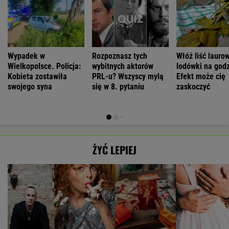
Wypadek w
Rozpoznasz tych
Włóż liść lauro
Wielkopolsce. Policja:
wybitnych aktorów
lodówki na godz
Kobieta zostawiła
PRL-u? Wszyscy mylą
Efekt może cię
swojego syna
się w 8. pytaniu
zaskoczyć
ŻYĆ LEPIEJ