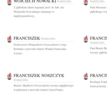
WOJCIECH NOWACKI
WARSZAWA
WARSZAWA
Z głębokim żalem żegnamy prof. dr. hab. inż.
Pani Mecenas 
Wojciecha Nowackiego uznanego w
głębokiego wsp
międzynarodowej...
FRANCISZEK
FRANCI
WARSZAWA
WARSZAWA
Profesorowi Wojciechowi Noszczykowi i Jego
Pani Beacie Ba
Rodzinie z powodu śmierci Wnuka Franciszka
wyrazy głębok
wyrazy...
FRANCISZEK NOSZCZYK
FRANCI
WARSZAWA
Kochany Frani
Beacie i Bartkowi Noszczykom wyrazy najgłębszego
Jasiu jesteśmy 
współczucia z powodu śmierci Syna Frania...