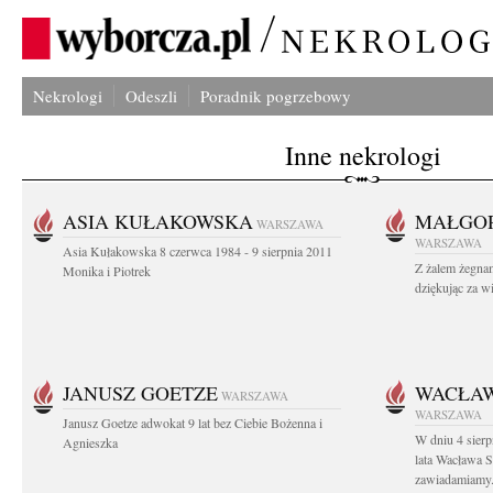
Nekrologi
Odeszli
Poradnik pogrzebowy
Inne nekrologi
ASIA KUŁAKOWSKA
MAŁGOR
WARSZAWA
WARSZAWA
Asia Kułakowska 8 czerwca 1984 - 9 sierpnia 2011
Z żalem żegnam
Monika i Piotrek
dziękując za w
JANUSZ GOETZE
WACŁAW
WARSZAWA
WARSZAWA
Janusz Goetze adwokat 9 lat bez Ciebie Bożenna i
W dniu 4 sier
Agnieszka
lata Wacława 
zawiadamiamy.