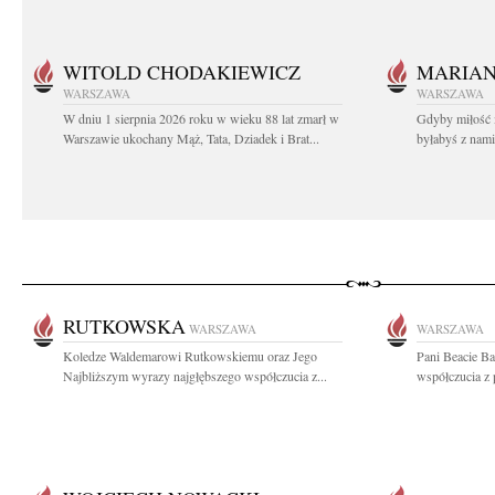
WITOLD CHODAKIEWICZ
MARIA
WARSZAWA
WARSZAWA
W dniu 1 sierpnia 2026 roku w wieku 88 lat zmarł w
Gdyby miłość 
Warszawie ukochany Mąż, Tata, Dziadek i Brat...
byłabyś z nami 
RUTKOWSKA
WARSZAWA
WARSZAWA
Koledze Waldemarowi Rutkowskiemu oraz Jego
Pani Beacie B
Najbliższym wyrazy najgłębszego współczucia z...
współczucia z 