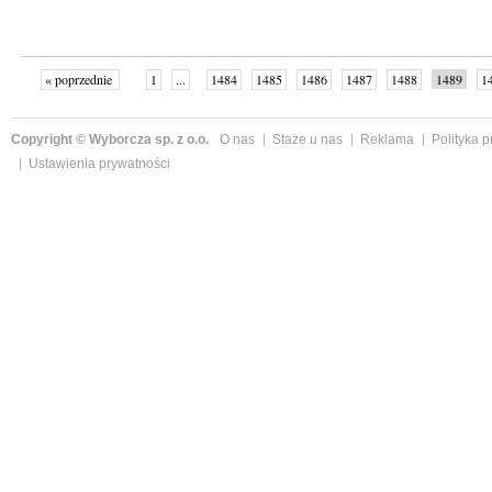
« poprzednie
1
...
1484
1485
1486
1487
1488
1489
1
...
1526
następne »
Copyright © Wyborcza sp. z o.o.
O nas
Staże u nas
Reklama
Polityka 
Ustawienia prywatności