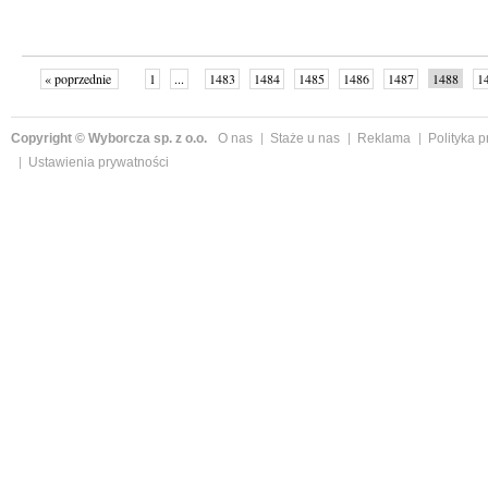
« poprzednie
1
...
1483
1484
1485
1486
1487
1488
1
...
1526
następne »
Copyright © Wyborcza sp. z o.o.
O nas
Staże u nas
Reklama
Polityka 
Ustawienia prywatności