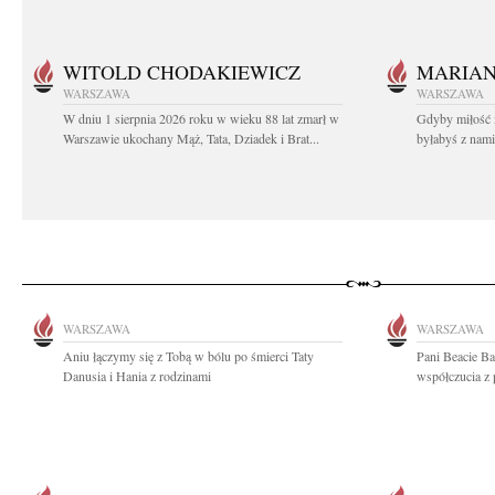
WITOLD CHODAKIEWICZ
MARIA
WARSZAWA
WARSZAWA
W dniu 1 sierpnia 2026 roku w wieku 88 lat zmarł w
Gdyby miłość 
Warszawie ukochany Mąż, Tata, Dziadek i Brat...
byłabyś z nami 
WARSZAWA
WARSZAWA
Aniu łączymy się z Tobą w bólu po śmierci Taty
Pani Beacie B
Danusia i Hania z rodzinami
współczucia z 