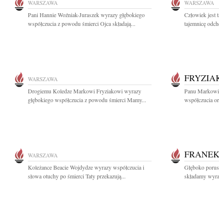
WARSZAWA
WARSZAWA
Pani Hannie Woźniak-Juraszek wyrazy głębokiego
Człowiek jest 
współczucia z powodu śmierci Ojca składają...
tajemnicę odcho
FRYZIA
WARSZAWA
Drogiemu Koledze Markowi Fryziakowi wyrazy
Panu Markowi 
głębokiego współczucia z powodu śmierci Mamy...
współczucia or
FRANE
WARSZAWA
Koleżance Beacie Wojdydze wyrazy współczucia i
Głęboko porus
słowa otuchy po śmierci Taty przekazują...
składamy wyra