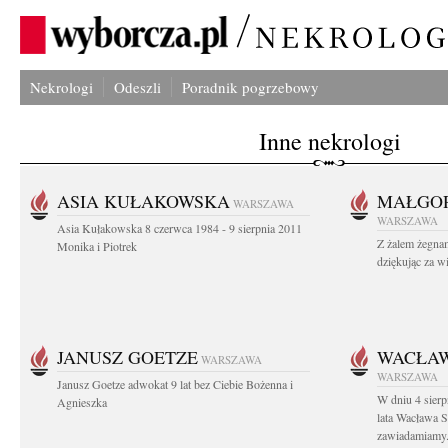
Nekrologi
Odeszli
Poradnik pogrzebowy
Inne nekrologi
ASIA KUŁAKOWSKA
MAŁGOR
WARSZAWA
WARSZAWA
Asia Kułakowska 8 czerwca 1984 - 9 sierpnia 2011
Z żalem żegnam
Monika i Piotrek
dziękując za w
JANUSZ GOETZE
WACŁAW
WARSZAWA
WARSZAWA
Janusz Goetze adwokat 9 lat bez Ciebie Bożenna i
W dniu 4 sier
Agnieszka
lata Wacława 
zawiadamiamy.