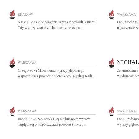
KRAKÓW
WARSZAWA
Naszej Koleżance Magdzie Janusz z powodu śmierci
Pani Mecenas 
Taty wyrazy współczucia przekazuje ekipa...
najszczersze w
MICHAŁ
WARSZAWA
Grzegorzowi Mireckiemu wyrazy głębokiego
Ze smutkiem i 
współczucia z powodu śmierci Żony składają Rada...
wiadomość o nag
WARSZAWA
WARSZAWA
Beacie Balas-Noszczyk i Jej Najbliższym wyrazy
Panu Profesor
najgłębszego współczucia z powodu śmierci...
wyrazy głęboki