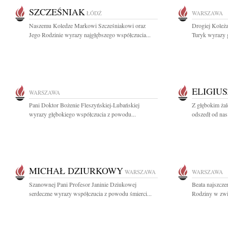
SZCZEŚNIAK
ŁÓDŹ
WARSZAWA
Naszemu Koledze Markowi Szcześniakowi oraz
Drogiej Koleż
Jego Rodzinie wyrazy najgłębszego współczucia...
Turyk wyrazy g
ELIGIU
WARSZAWA
Pani Doktor Bożenie Fleszyńskiej-Lubańskiej
Z głębokim ża
wyrazy głębokiego współczucia z powodu...
odszedł od nas
MICHAŁ DZIURKOWY
WARSZAWA
WARSZAWA
Szanownej Pani Profesor Janinie Dziukowej
Beata najszcze
serdeczne wyrazy współczucia z powodu śmierci...
Rodziny w zwią