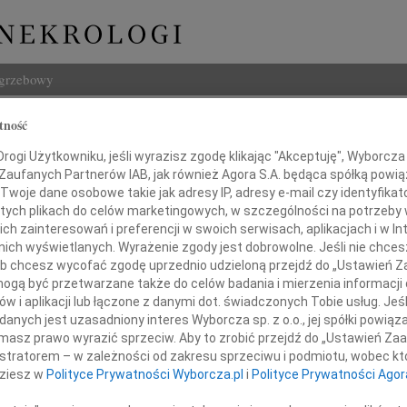
ogrzebowy
Szukaj
tność
Imię i na
ogi Użytkowniku, jeśli wyrazisz zgodę klikając "Akceptuję", Wyborcza sp
 Zaufanych Partnerów IAB, jak również Agora S.A. będąca spółką powi
Twoje dane osobowe takie jak adresy IP, adresy e-mail czy identyfikato
 tych plikach do celów marketingowych, w szczególności na potrzeby 
 zainteresowań i preferencji w swoich serwisach, aplikacjach i w Int
INNE NE
w nich wyświetlanych. Wyrażenie zgody jest dobrowolne. Jeśli nie chce
 lub chcesz wycofać zgodę uprzednio udzieloną przejdź do „Ustawień
Asia
gą być przetwarzane także do celów badania i mierzenia informacji
Asia 
w i aplikacji lub łączone z danymi dot. świadczonych Tobie usług. Jeś
Małgo
nych jest uzasadniony interes Wyborcza sp. z o.o., jej spółki powiąza
rdeczne wyrazy współczucia
Z żal
masz prawo wyrazić sprzeciw. Aby to zrobić przejdź do „Ustawień Z
Janus
owa otuchy w tym trudnym czasie
istratorem – w zależności od zakresu sprzeciwu i podmiotu, wobec któ
Janus
dziesz w
Polityce Prywatności Wyborcza.pl
i
Polityce Prywatności Agor
Wacła
W dni