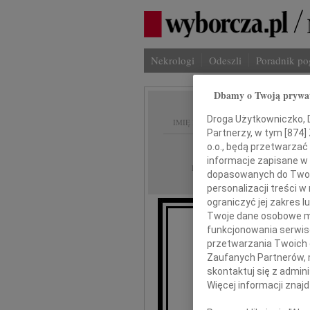
Nekrologi
Odeszli
Poradnik p
Dbamy o Twoją prywa
Droga Użytkowniczko, Dr
IMIĘ I NAZWISKO:
Partnerzy, w tym [
874
]
Warszawa
o.o., będą przetwarzać 
REGION:
informacje zapisane w
05.09.2009
DATA EMISJI:
dopasowanych do Twoich
personalizacji treści 
ograniczyć jej zakres
Twoje dane osobowe mo
funkcjonowania serwisó
przetwarzania Twoich da
Se
Zaufanych Partnerów, 
oraz sł
skontaktuj się z admin
Więcej informacji znaj