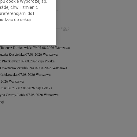
ypu cookie Wyborczej sp.
d Chodakiewicz
07.08.2026
Warszawa
żdej chwili zmienić
u 1 sierpnia 2026 roku w wieku 88 lat...
preferencjami dot.
cej
hodząc do sekcji
stawień przeglądarki.
ZE NEKROLOGI, KONDOLENCJE
8.2026
Warszawa
h celach:
Użycie
8.2026
Warszawa
lów identyfikacji.
 Tadeusz Duniec
wiek: 79
07.08.2026
Warszawa
ści, pomiar reklam i
rzata Kościelska
07.08.2026
Warszawa
 Pliszkiewicz
07.08.2026
cała Polska
 Downarowicz
wiek: 94
07.08.2026
Warszawa
 Kułakowska
07.08.2026
Warszawa
8.2026
Warszawa
iusz Butruk
07.08.2026
cała Polska
yna Czerny-Latek
07.08.2026
Warszawa
cej