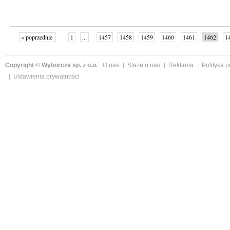
« poprzednie
1
...
1457
1458
1459
1460
1461
1462
1
...
1526
następne »
Copyright © Wyborcza sp. z o.o.
O nas
Staże u nas
Reklama
Polityka 
Ustawienia prywatności