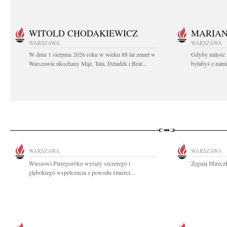
WITOLD CHODAKIEWICZ
MARIA
WARSZAWA
WARSZAWA
W dniu 1 sierpnia 2026 roku w wieku 88 lat zmarł w
Gdyby miłość 
Warszawie ukochany Mąż, Tata, Dziadek i Brat...
byłabyś z nami 
WARSZAWA
WARSZAWA
Wiesiowi Pieregorólce wyrazy szczerego i
Żegnaj Mireczk
głębokiego współczucia z powodu śmierci...