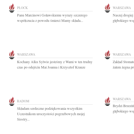
PŁOCK
WARSZAWA
Panu Marcinowi Goławskiemu wyrazy szczerego
Naszej drogie
współczucia z powodu śmierci Mamy składa...
głębokiego wsp
WARSZAWA
WARSZAWA
Kochany Alku Sylwio jesteśmy z Wami w ten trudny
Zakład Stomat
czas po odejściu Mai Joanna i Krzysztof Krauze
żalem żegna pro
WARSZAWA
RADOM
Brydzi Brzeziń
Składam serdeczne podziękowania wszystkim
głębokiego wsp
Uczestnikom uroczystości pogrzebowych mojej
Siostry...