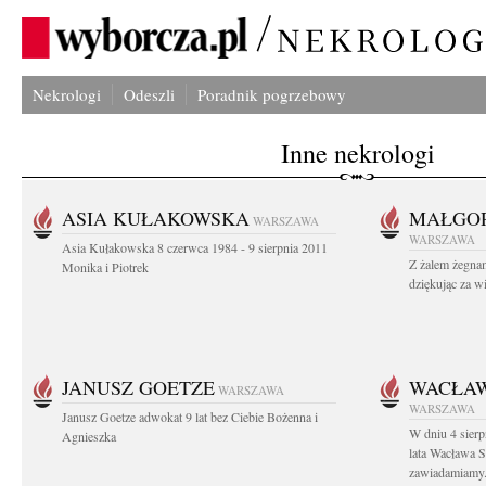
Nekrologi
Odeszli
Poradnik pogrzebowy
Inne nekrologi
ASIA KUŁAKOWSKA
MAŁGOR
WARSZAWA
WARSZAWA
Asia Kułakowska 8 czerwca 1984 - 9 sierpnia 2011
Z żalem żegnam
Monika i Piotrek
dziękując za w
JANUSZ GOETZE
WACŁAW
WARSZAWA
WARSZAWA
Janusz Goetze adwokat 9 lat bez Ciebie Bożenna i
W dniu 4 sier
Agnieszka
lata Wacława 
zawiadamiamy.