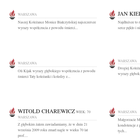
JAN KI
WARSZAWA
Naszej Koleżance Monice Białczyńskiej najszczersze
Najdłuższe to r
wyrazy współczucia z powodu śmierci...
serce pękło i ni
WARSZAWA
WARSZAWA
Drogiej Koleża
Oli Kijak wyrazy głębokiego współczucia z powodu
wyrazy głębok
śmierci Taty koleżanki i koledzy z...
WITOLD CHAREWICZ
WIEK: 70
WARSZAWA
WARSZAWA
Małgorzacie M
Z głębokim żalem zawiadamiamy, że w dniu 21
kondolencje z
września 2009 roku zmarł nagle w wieku 70 lat
tych...
prof....