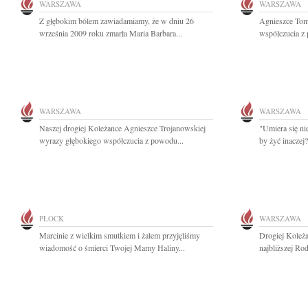
WARSZAWA
WARSZAWA
Z głębokim bólem zawiadamiamy, że w dniu 26
Agnieszce Tom
września 2009 roku zmarła Maria Barbara...
współczucia z 
WARSZAWA
WARSZAWA
Naszej drogiej Koleżance Agnieszce Trojanowskiej
"Umiera się nie
wyrazy głębokiego współczucia z powodu...
by żyć inaczej
PŁOCK
WARSZAWA
Marcinie z wielkim smutkiem i żalem przyjęliśmy
Drogiej Koleża
wiadomość o śmierci Twojej Mamy Haliny...
najbliższej Ro