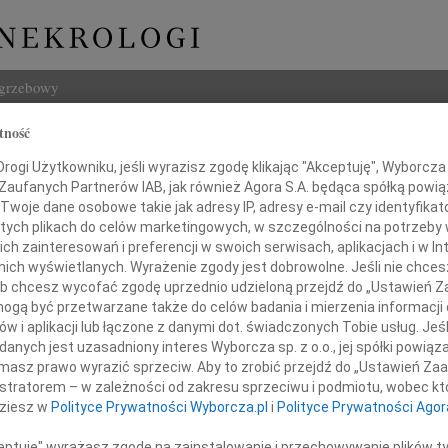
ogrzebowy
tność
Szukaj
ogi Użytkowniku, jeśli wyrazisz zgodę klikając "Akceptuję", Wyborcza sp
Imię i na
 Zaufanych Partnerów IAB, jak również Agora S.A. będąca spółką powi
Twoje dane osobowe takie jak adresy IP, adresy e-mail czy identyfikato
 tych plikach do celów marketingowych, w szczególności na potrzeby 
 zainteresowań i preferencji w swoich serwisach, aplikacjach i w Int
w nich wyświetlanych. Wyrażenie zgody jest dobrowolne. Jeśli nie chce
INNE NE
 lub chcesz wycofać zgodę uprzednio udzieloną przejdź do „Ustawień
Asia
gą być przetwarzane także do celów badania i mierzenia informacji
Asia 
w i aplikacji lub łączone z danymi dot. świadczonych Tobie usług. Jeś
Żegnamy
Małgo
nych jest uzasadniony interes Wyborcza sp. z o.o., jej spółki powiąza
Z żal
masz prawo wyrazić sprzeciw. Aby to zrobić przejdź do „Ustawień Z
rka Edelmana
Janus
istratorem – w zależności od zakresu sprzeciwu i podmiotu, wobec któ
Janus
dziesz w
Polityce Prywatności Wyborcza.pl
i
Polityce Prywatności Agor
Wacła
W dni
Dla
ceptuję" wyrażasz zgodę na zainstalowanie i przechowywanie plików t