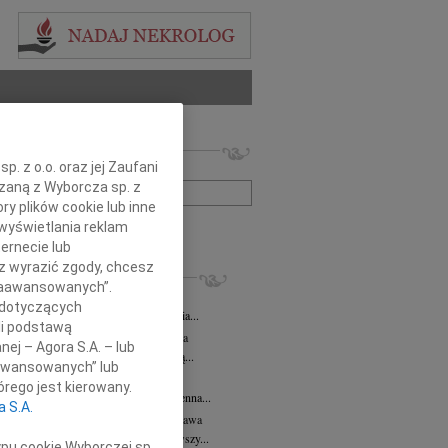
 nekrologów i wspomnień
. z o.o. oraz jej Zaufani
zwisko lub numer ogłoszenia:
ązaną z Wyborcza sp. z
ry plików cookie lub inne
wyświetlania reklam
+ szukanie zaawansowane
ernecie lub
sz wyrazić zgody, chcesz
KROLOGI
 Zaawansowanych”.
 Kułakowska
07.08.2026
Warszawa
 dotyczących
Kułakowska 8 czerwca 1984 - 9 sierpnia...
li podstawą
rzata Kościelska
07.08.2026
Warszawa
nej – Agora S.A. – lub
em żegnam prof. Małgorzatę Kościelską...
aawansowanych” lub
z Goetze
07.08.2026
Warszawa
rego jest kierowany.
z Goetze adwokat 9 lat bez Ciebie Bożenna...
a S.A.
wa Stec-Myśliwska
07.08.2026
Warszawa
u 4 sierpnia 2026 roku zmarła przeżywszy...
ypu cookie Wyborczej sp.