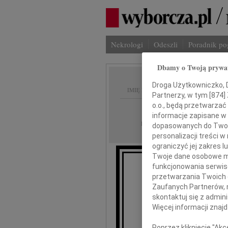
Nekrologi
Odeszli
Poradnik p
Dbamy o Twoją prywa
Droga Użytkowniczko, Dr
IMIĘ I NAZWISKO:
Partnerzy, w tym [
874
]
o.o., będą przetwarzać 
Warszawa
REGION:
informacje zapisane w
06.10.2009
DATA EMISJI:
dopasowanych do Twoich
personalizacji treści 
ograniczyć jej zakres
Twoje dane osobowe mo
funkcjonowania serwisó
przetwarzania Twoich da
Zaufanych Partnerów, 
Ma
skontaktuj się z admin
Więcej informacji znaj
Poprzez kliknięcie "Ak