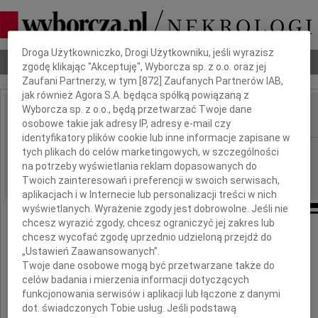
Dbamy o Twoją prywatność
Droga Użytkowniczko, Drogi Użytkowniku, jeśli wyrazisz
Nekrologi
Odeszli
Poradnik pogrzebowy
zgodę klikając "Akceptuję", Wyborcza sp. z o.o. oraz jej
Zaufani Partnerzy, w tym [
872
] Zaufanych Partnerów IAB,
jak również Agora S.A. będąca spółką powiązaną z
Wyborcza sp. z o.o., będą przetwarzać Twoje dane
osobowe takie jak adresy IP, adresy e-mail czy
IMIĘ I NAZWISKO:
identyfikatory plików cookie lub inne informacje zapisane w
Warszawa
tych plikach do celów marketingowych, w szczególności
REGION:
na potrzeby wyświetlania reklam dopasowanych do
06.10.2009
DATA EMISJI:
Twoich zainteresowań i preferencji w swoich serwisach,
aplikacjach i w Internecie lub personalizacji treści w nich
wyświetlanych. Wyrażenie zgody jest dobrowolne. Jeśli nie
chcesz wyrazić zgody, chcesz ograniczyć jej zakres lub
chcesz wycofać zgodę uprzednio udzieloną przejdź do
Drogiej Pani Prezes
„Ustawień Zaawansowanych”.
Twoje dane osobowe mogą być przetwarzane także do
celów badania i mierzenia informacji dotyczących
Jolancie Zwolińskiej
funkcjonowania serwisów i aplikacji lub łączone z danymi
dot. świadczonych Tobie usług. Jeśli podstawą