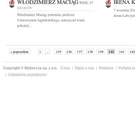
WŁODZIMIERZ MACIĄG
IRENA 
WIEK: 87
KRAKÓW
7 września 201
Włodzimierz Maciąg polonista, profesor
domu Łabszyńs
Uniwersytetu Jagiellońskiego, nauczyciel wielu
pokoleń...
« poprzednie
1
...
135
136
137
138
139
140
141
142
następne »
Copyright © Wyborcza sp. z o.o.
O nas
Staże u nas
Reklama
Polityka 
Ustawienia prywatności