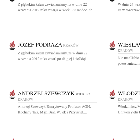
Z głębokim żalem zawiadamiamy, iż w dniu 22
W dniu 24 wrz
września 2012 roku zmarła w wieku 88 lat doc. dr...
lat w Warszawi
JÓZEF PODRAZA
WIESŁA
KRAKÓW
KRAKÓW
Z głębokim żalem zawiadamiamy, że w dniu 22
Nie ma Ciebie 
września 2012 roku zmarł po długiej i ciężkiej...
pozostaniesz n
ANDRZEJ SZEWCZYK
WŁODZI
WIEK: 83
KRAKÓW
KRAKÓW
Andrzej Szewczyk Emerytowany Profesor AGH.
Włodzimierz Ma
Kochany Tata, Mąż, Brat, Wujek i Przyjaciel....
Uniwersytetu J