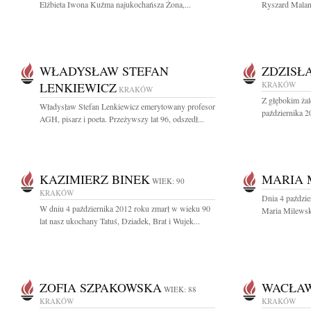
Elżbieta Iwona Kuźma najukochańsza Żona,...
Ryszard Malan
WŁADYSŁAW STEFAN
ZDZISŁ
LENKIEWICZ
KRAKÓW
KRAKÓW
Z głębokim ża
Władysław Stefan Lenkiewicz emerytowany profesor
października 2
AGH, pisarz i poeta. Przeżywszy lat 96, odszedł...
KAZIMIERZ BINEK
MARIA 
WIEK: 90
KRAKÓW
Dnia 4 paździe
W dniu 4 października 2012 roku zmarł w wieku 90
Maria Milewsk
lat nasz ukochany Tatuś, Dziadek, Brat i Wujek...
ZOFIA SZPAKOWSKA
WACŁAW
WIEK: 88
KRAKÓW
KRAKÓW