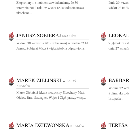
Z ogromnym smutkiem zawiadamiamy, że 30
Dnia 29 wrześ
września 2012 roku w wieku 88 lat odeszła nasza
wieku 92 lat 
ukochana...
JANUSZ SOBIERAJ
LEOKAD
KRAKÓW
W dniu 30 września 2012 roku zmarł w wieku 62 lat
Z głębokim ża
Janusz Sobieraj Msza święta żałobna odprawiona...
dniu 27 wrześn
MAREK ZIELIŃSKI
BARBAR
WIEK: 55
KRAKÓW
W dniu 22 wrz
Marek Zieliński lekarz medycyny Ukochany Mąż,
Sulimirska z 
Ojciec, Brat, Szwagier, Wujek i Zięć, przeżywszy...
listopada...
MARIA DZIEWOŃSKA
TERESA
KRAKÓW