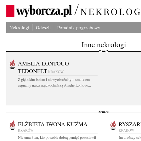
Nekrologi
Odeszli
Poradnik pogrzebowy
Inne nekrologi
AMELIA LONTOUO
TEDONFET
KRAKÓW
Z głębokim bólem i niewyobrażalnym smutkiem
żegnamy naszą najukochańszą Amelię Lontouo...
ELŻBIETA IWONA KUŹMA
RYSZAR
KRAKÓW
KRAKÓW
Nie umarł ten, kto po sobie dobrą pamięć pozostawił
Im droższy czł