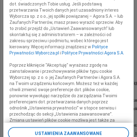
dot. świadczonych Tobie usług. Jeśli podstawą
przetwarzania Twoich danych jest uzasadniony interes
Wyborcza sp. z o.o., jej spółki powiązanej – Agora S.A. – lub
Zaufanych Partnerów, masz prawo wyrazić sprzeciw. Aby
to zrobić przejdź do „Ustawień Zaawansowanych” lub
skontaktuj się z administratorem – w zależności od
Adam Krajewski
zakresu sprzeciwu i podmiotu, wobec którego jest
kierowany. Więcej informacji znajdziesz w
Polityce
Prywatności Wyborcza.pl
i
Polityce Prywatności Agora S.A.
najukochańszy Ojciec, Wujek i Kuzyn
Poprzez kliknięcie "Akceptuję" wyrażasz zgodę na
zainstalowanie i przechowywanie plików typu cookie
Współzałożyciel i wieloletni wiceprezes
Wyborczej sp. z o. o. jej Zaufanych Partnerów i Agora S.A.
na Twoim urządzeniu końcowym. Możesz też w każdej
Stowarzyszenia Pomocy Polakom na Wschodzie "KR
chwili zmienić swoje preferencje dot. plików cookie,
ponownie wywołując narzędzie do zarządzania Twoimi
Przeżywszy lat 88, opatrzony świętymi sakramenta
preferencjami dot. przetwarzania danych poprzez
odnośnik „Ustawienia prywatności” w stopce serwisu i
odszedł od nas na zawsze dnia 5 listopada 2012 ro
przechodząc do sekcji „Ustawienia zaawansowane”.
Zmiana ustawień plików cookie możliwa jest także za
Msza święta żałobna przy Zmarłym odprawiona zost
pomocą ustawień przeglądarki.
USTAWIENIA ZAAWANSOWANE
w poniedziałek, 12 listopada 2012 roku, o godzinie 