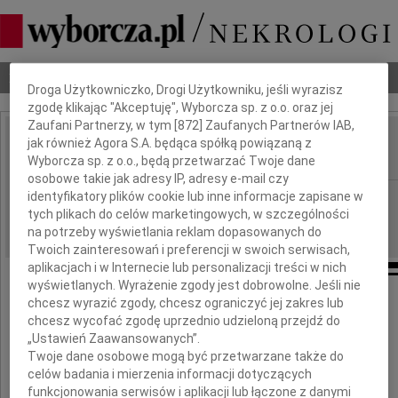
Dbamy o Twoją prywatność
Nekrologi
Odeszli
Poradnik pogrzebowy
Droga Użytkowniczko, Drogi Użytkowniku, jeśli wyrazisz
zgodę klikając "Akceptuję", Wyborcza sp. z o.o. oraz jej
Zaufani Partnerzy, w tym [
872
] Zaufanych Partnerów IAB,
jak również Agora S.A. będąca spółką powiązaną z
Adam Krajewski
IMIĘ I NAZWISKO:
Wyborcza sp. z o.o., będą przetwarzać Twoje dane
osobowe takie jak adresy IP, adresy e-mail czy
identyfikatory plików cookie lub inne informacje zapisane w
Kraków
REGION:
tych plikach do celów marketingowych, w szczególności
09.11.2012
DATA EMISJI:
na potrzeby wyświetlania reklam dopasowanych do
Twoich zainteresowań i preferencji w swoich serwisach,
aplikacjach i w Internecie lub personalizacji treści w nich
wyświetlanych. Wyrażenie zgody jest dobrowolne. Jeśli nie
chcesz wyrazić zgody, chcesz ograniczyć jej zakres lub
Odszedłeś, lecz w sercach naszych
chcesz wycofać zgodę uprzednio udzieloną przejdź do
pozostaniesz na zawsze
„Ustawień Zaawansowanych”.
Twoje dane osobowe mogą być przetwarzane także do
celów badania i mierzenia informacji dotyczących
funkcjonowania serwisów i aplikacji lub łączone z danymi