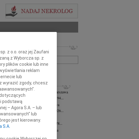
 nekrologów i wspomnień
. z o.o. oraz jej Zaufani
zwisko lub numer ogłoszenia:
ązaną z Wyborcza sp. z
ry plików cookie lub inne
wyświetlania reklam
+ szukanie zaawansowane
ernecie lub
sz wyrazić zgody, chcesz
KROLOGI
 Zaawansowanych”.
 Downarowicz
wiek: 94
07.08.2026
Warszawa
 dotyczących
u 1 sierpnia 2026 roku zmarł w wieku 94...
li podstawą
yna Czerny-Latek
07.08.2026
Warszawa
nej – Agora S.A. – lub
em zawiadamiamy, że dnia 3 sierpnia 2026...
aawansowanych” lub
olińska-Witort
07.08.2026
Warszawa
rego jest kierowany.
u 31 lipca 2026 roku zmarła w wieku 78...
a S.A.
rzata Kościelska
07.08.2026
Warszawa
lkim bólem zawiadamiamy, że 3...
ypu cookie Wyborczej sp.