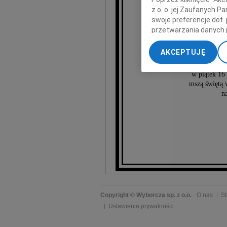
z o. o. jej Zaufanych 
swoje preferencje dot.
przetwarzania danych 
Emili
„Ustawienia zaawansow
AKCEPTUJĘ
My, nasi Zaufani Part
Uroczy
dokładnych danych geol
w piątek 16 
Przechowywanie informa
mszą świętą 
treści, badnie odbiorcó
n
Copyright © Wyborcza sp. z o.o.
O nas
St
Ustawienia prywatności