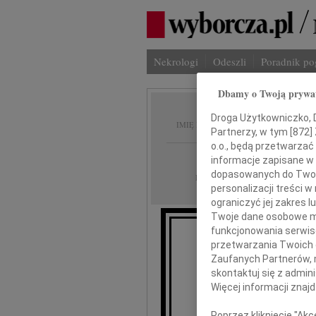
Nekrologi
Odeszli
Poradnik p
Dbamy o Twoją prywa
Emilia
Droga Użytkowniczko, Dr
IMIĘ I NAZWISKO:
Partnerzy, w tym [
872
]
o.o., będą przetwarzać 
Warszawa, Krakó
REGION:
informacje zapisane w
dopasowanych do Twoich
14.11.2012
DATA EMISJI:
personalizacji treści 
ograniczyć jej zakres
Twoje dane osobowe mo
funkcjonowania serwisó
Z głębokim smutki
przetwarzania Twoich da
w wieku
Zaufanych Partnerów, 
skontaktuj się z admin
Więcej informacji znaj
Poprzez kliknięcie "Ak