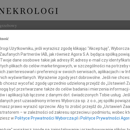
ogrzebowy
tność
Szukaj
 Du Puget Puszet
ogi Użytkowniku, jeśli wyrazisz zgodę klikając "Akceptuję", Wyborcza sp
Imię i na
 Zaufanych Partnerów IAB, jak również Agora S.A. będąca spółką powi
Twoje dane osobowe takie jak adresy IP, adresy e-mail czy identyfikato
w
 tych plikach do celów marketingowych, w szczególności na potrzeby 
 zainteresowań i preferencji w swoich serwisach, aplikacjach i w Int
w nich wyświetlanych. Wyrażenie zgody jest dobrowolne. Jeśli nie chce
INNE NE
 lub chcesz wycofać zgodę uprzednio udzieloną przejdź do „Ustawień
Jerzy
gą być przetwarzane także do celów badania i mierzenia informacji
W dni
w i aplikacji lub łączone z danymi dot. świadczonych Tobie usług. Jeś
Kryst
em zawiadamiamy, że 9 listopada 2012 roku
nych jest uzasadniony interes Wyborcza sp. z o.o., jej spółki powiąza
Z żal
 92 lat odeszła od nas na zawsze
masz prawo wyrazić sprzeciw. Aby to zrobić przejdź do „Ustawień Z
Ewa W
istratorem – w zależności od zakresu sprzeciwu i podmiotu, wobec któ
W dni
dziesz w
Polityce Prywatności Wyborcza.pl
i
Polityce Prywatności Agor
Małgo
Z wie
ceptuję" wyrażasz zgodę na zainstalowanie i przechowywanie plików t