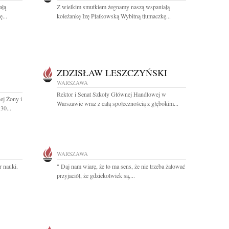
ałą
Z wielkim smutkiem żegnamy naszą wspaniałą
...
koleżankę Izę Płatkowską Wybitną tłumaczkę...
ZDZISŁAW LESZCZYŃSKI
WARSZAWA
Rektor i Senat Szkoły Głównej Handlowej w
ej Żony i
Warszawie wraz z całą społecznością z głębokim...
30...
WARSZAWA
r nauki.
" Daj nam wiarę, że to ma sens, że nie trzeba żałować
przyjaciół, że gdziekolwiek są,...