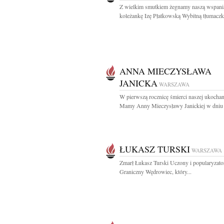
Z wielkim smutkiem żegnamy naszą wspani
koleżankę Izę Płatkowską Wybitną tłumaczkę
ANNA MIECZYSŁAWA
JANICKA
WARSZAWA
W pierwszą rocznicę śmierci naszej ukochan
Mamy Anny Mieczysławy Janickiej w dniu 
ŁUKASZ TURSKI
WARSZAWA
Zmarł Łukasz Turski Uczony i popularyzato
Graniczny Wędrowiec, który...