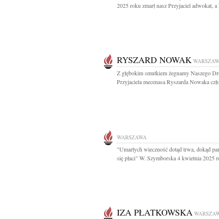
2025 roku zmarł nasz Przyjaciel adwokat, a 
RYSZARD NOWAK
WARSZA
Z głębokim smutkiem żegnamy Naszego Dr
Przyjaciela mecenasa Ryszarda Nowaka czło
WARSZAWA
"Umarłych wieczność dotąd trwa, dokąd pa
się płaci" W. Szymborska 4 kwietnia 2025 r
IZA PŁATKOWSKA
WARSZA