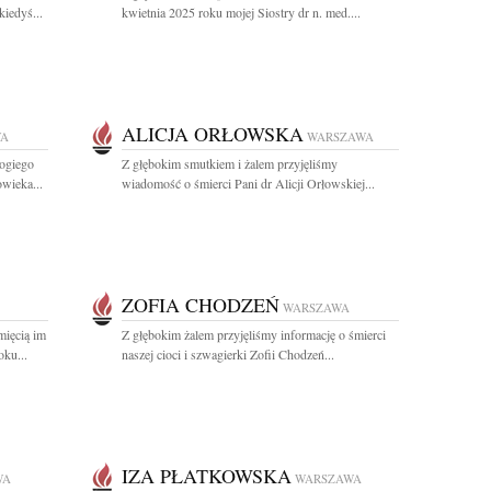
kiedyś...
kwietnia 2025 roku mojej Siostry dr n. med....
ALICJA ORŁOWSKA
WA
WARSZAWA
ogiego
Z głębokim smutkiem i żalem przyjęliśmy
wieka...
wiadomość o śmierci Pani dr Alicji Orłowskiej...
ZOFIA CHODZEŃ
WARSZAWA
mięcią im
Z głębokim żalem przyjęliśmy informację o śmierci
oku...
naszej cioci i szwagierki Zofii Chodzeń...
IZA PŁATKOWSKA
WA
WARSZAWA