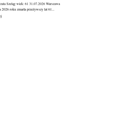
zata Szeląg
wiek: 61
31.07.2026
Warszawa
a 2026 roku zmarła przeżywszy lat 61...
ej