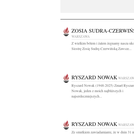
ZOSIA SUDRA-CZERWIŃ
WARSZAWA
Z wielkim bólem i żalem żegnamy nasza uk
Siostrę Zosię Sudrę-Czerwińską Zawsze...
RYSZARD NOWAK
WARSZA
Ryszard Nowak (1948-2025) Zmarł Ryszar
Nowak, jeden z moich najbliższych i
najserdeczniejszych...
RYSZARD NOWAK
WARSZA
Ze smutkiem zawiadamiamy, że w dniu 31 