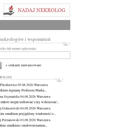
 nekrologów i wspomnień
wisko lub numer ogłoszenia:
+ szukanie zaawansowane
KROLOGI
Pliszkiewicz
05.08.2026
Warszawa
tkiem żegnamy Profesora Marka...
na Szymańska
04.08.2026
Warszawa
miłość mogła uzdrawiać a łzy wskrzeszać...
j Gołaszewski
04.08.2026
Warszawa
kim smutkiem przyjęliśmy wiadomość o...
j Perzanowski
03.08.2026
Warszawa
okim smutkiem i niedowierzaniem...