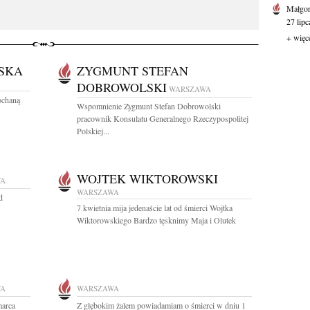
Małgor
27 lipc
+ więc
SKA
ZYGMUNT STEFAN
DOBROWOLSKI
WARSZAWA
ochaną
Wspomnienie Zygmunt Stefan Dobrowolski
pracownik Konsulatu Generalnego Rzeczypospolitej
Polskiej...
WOJTEK WIKTOROWSKI
WA
WARSZAWA
d
7 kwietnia mija jedenaście lat od śmierci Wojtka
Wiktorowskiego Bardzo tęsknimy Maja i Olutek
WA
WARSZAWA
marca
Z głębokim żalem powiadamiam o śmierci w dniu 1