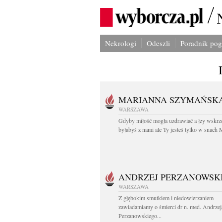
Nekrologi
Odeszli
Poradnik po
MARIANNA SZYMAŃSK
WARSZAWA
Gdyby miłość mogła uzdrawiać a łzy wskrz
byłabyś z nami ale Ty jesteś tylko w snach M
ANDRZEJ PERZANOWSK
WARSZAWA
Z głębokim smutkiem i niedowierzaniem
zawiadamiamy o śmierci dr n. med. Andrzej
Perzanowskiego...