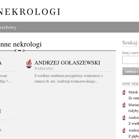
grzebowy
Inne nekrologi
Szukaj
Imię i naz
A
ANDRZEJ GOŁASZEWSKI
WARSZAWA
eszać
Z wielkim smutkiem przyjęliśmy wiadomość o
ija 7...
śmierci dr. inż. Andrzeja Gołaszewskiego...
INNE NE
Marek 
Ze smu
Marian
I
Gdyby 
Andrze
Z wiel
a
Andrze
Z głęb