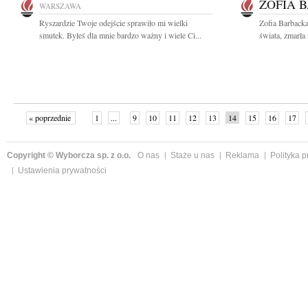
ZOFIA 
WARSZAWA
Ryszardzie Twoje odejście sprawiło mi wielki
Zofia Barbacka 
smutek. Byłeś dla mnie bardzo ważny i wiele Ci...
świata, zmarła
« poprzednie
1
...
9
10
11
12
13
14
15
16
17
»
Copyright © Wyborcza sp. z o.o.
O nas
Staże u nas
Reklama
Polityka 
Ustawienia prywatności