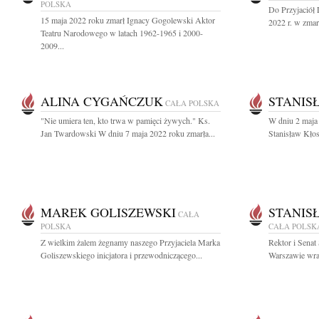
POLSKA
Do Przyjaciół
15 maja 2022 roku zmarł Ignacy Gogolewski Aktor
2022 r. w zmarł
Teatru Narodowego w latach 1962-1965 i 2000-
2009...
ALINA CYGAŃCZUK
STANIS
CAŁA POLSKA
"Nie umiera ten, kto trwa w pamięci żywych." Ks.
W dniu 2 maja 
Jan Twardowski W dniu 7 maja 2022 roku zmarła...
Stanisław Kłos
MAREK GOLISZEWSKI
STANIS
CAŁA
POLSKA
CAŁA POLSK
Z wielkim żalem żegnamy naszego Przyjaciela Marka
Rektor i Sena
Goliszewskiego inicjatora i przewodniczącego...
Warszawie wraz