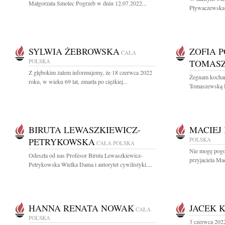
Małgorzata Smolec Pogrzeb w dniu 12.07.2022...
Pływaczewska-
SYLWIA ŻEBROWSKA
ZOFIA 
CAŁA
POLSKA
TOMAS
Z głębokim żalem informujemy, że 18 czerwca 2022
Żegnam kochan
roku, w wieku 69 lat, zmarła po ciężkiej...
Tomaszewską D
BIRUTA LEWASZKIEWICZ-
MACIEJ
PETRYKOWSKA
POLSKA
CAŁA POLSKA
Nie mogę pogod
Odeszła od nas Profesor Biruta Lewaszkiewicz-
przyjaciela Ma
Petrykowska Wielka Dama i autorytet cywilistyki....
HANNA RENATA NOWAK
JACEK 
CAŁA
POLSKA
3 czerwca 2022