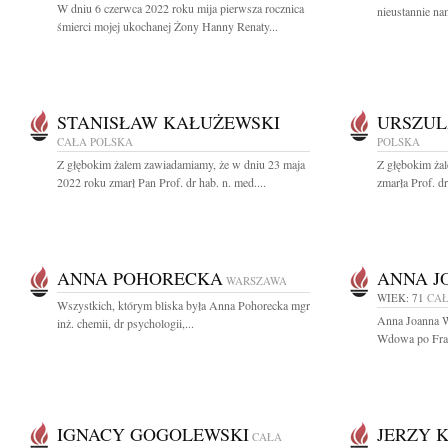
W dniu 6 czerwca 2022 roku mija pierwsza rocznica
nieustannie na
śmierci mojej ukochanej Żony Hanny Renaty...
STANISŁAW KAŁUŻEWSKI
URSZUL
CAŁA POLSKA
POLSKA
Z głębokim żalem zawiadamiamy, że w dniu 23 maja
Z głębokim żal
2022 roku zmarł Pan Prof. dr hab. n. med....
zmarła Prof. d
ANNA POHORECKA
ANNA J
WARSZAWA
WIEK: 71
CAŁ
Wszystkich, którym bliska była Anna Pohorecka mgr
Anna Joanna W
inż. chemii, dr psychologii,...
Wdowa po Fran
IGNACY GOGOLEWSKI
JERZY 
CAŁA