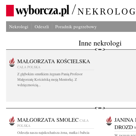
Nekrologi
Odeszli
Poradnik pogrzebowy
Inne nekrologi
MAŁGORZATA KOŚCIELSKA
CAŁA POLSKA
Z głębokim smutkiem żegnam Panią Profesor
Małgorzatę Kościelską moją Mentorkę. Z
wdzięcznością...
MAŁGORZATA SMOLEC
JANINA
CAŁA
POLSKA
DROZD
W
Odeszła nasza najukochańsza żona, matka i babcia
W zacnym wiek