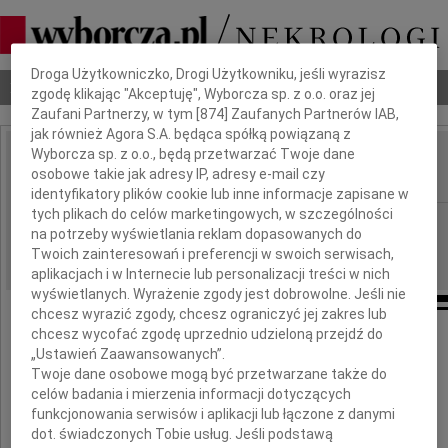
Dbamy o Twoją prywatność
Droga Użytkowniczko, Drogi Użytkowniku, jeśli wyrazisz
Nekrologi
Odeszli
Poradnik pogrzebowy
zgodę klikając "Akceptuję", Wyborcza sp. z o.o. oraz jej
Zaufani Partnerzy, w tym [
874
] Zaufanych Partnerów IAB,
jak również Agora S.A. będąca spółką powiązaną z
Wyborcza sp. z o.o., będą przetwarzać Twoje dane
Arek Biernacki
osobowe takie jak adresy IP, adresy e-mail czy
IMIĘ I NAZWISKO:
identyfikatory plików cookie lub inne informacje zapisane w
tych plikach do celów marketingowych, w szczególności
Warszawa, cała Polska
REGION:
na potrzeby wyświetlania reklam dopasowanych do
10.08.2022
DATA EMISJI:
Twoich zainteresowań i preferencji w swoich serwisach,
aplikacjach i w Internecie lub personalizacji treści w nich
wyświetlanych. Wyrażenie zgody jest dobrowolne. Jeśli nie
chcesz wyrazić zgody, chcesz ograniczyć jej zakres lub
chcesz wycofać zgodę uprzednio udzieloną przejdź do
„Ustawień Zaawansowanych”.
W 20 rocznicę wciąż pamiętamy.
Twoje dane osobowe mogą być przetwarzane także do
celów badania i mierzenia informacji dotyczących
funkcjonowania serwisów i aplikacji lub łączone z danymi
Arek Biernacki
dot. świadczonych Tobie usług. Jeśli podstawą