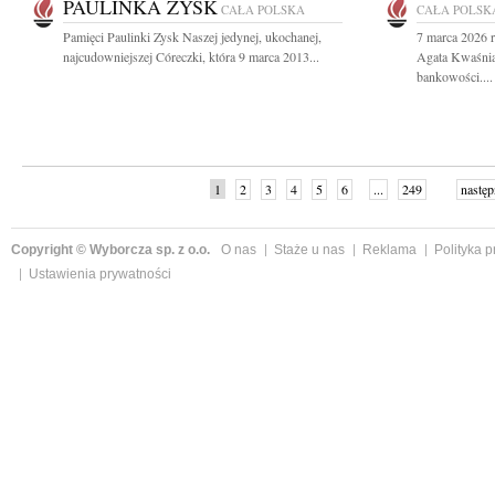
PAULINKA ZYSK
CAŁA POLSKA
CAŁA POLSK
Pamięci Paulinki Zysk Naszej jedynej, ukochanej,
7 marca 2026 r
najcudowniejszej Córeczki, która 9 marca 2013...
Agata Kwaśnia
bankowości....
1
2
3
4
5
6
...
249
następ
Copyright © Wyborcza sp. z o.o.
O nas
Staże u nas
Reklama
Polityka 
Ustawienia prywatności