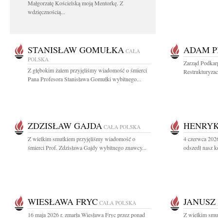
Małgorzatę Kościelską moją Mentorkę. Z
wdzięcznością...
STANISŁAW GOMUŁKA
ADAM P
CAŁA
POLSKA
Zarząd Podkar
Z głębokim żalem przyjęliśmy wiadomość o śmierci
Restrukturyzac
Pana Profesora Stanisława Gomułki wybitnego...
ZDZISŁAW GAJDA
HENRYK
CAŁA POLSKA
Z wielkim smutkiem przyjęliśmy wiadomość o
4 czerwca 2026
śmierci Prof. Zdzisława Gajdy wybitnego znawcy...
odszedł nasz k
WIESŁAWA FRYC
JANUSZ
CAŁA POLSKA
16 maja 2026 r. zmarła Wiesława Fryc przez ponad
Z wielkim smu