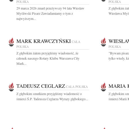
POLSKA
POLSKA
29 marca 2026 zmarł przeżywszy 94 lata Wiesław
Z głębokim ża
Myśliwski Pisarz Zawiadamiamy o tym z
Wiesława Myśli
najwyższym...
MARK KRAWCZYŃSKI
WIESŁA
CAŁA
POLSKA
POLSKA
Z głębokim żalem przyjęliśmy wiadomość, że
"Bywam pisarzem
członek naszego Rotary Klubu Warszawa City
tylko wtedy, k
Mark...
TADEUSZ CEGLARZ
MARIA 
CAŁA POLSKA
Z głębokim smutkiem przyjęliśmy wiadomość o
Z głębokim sm
śmierci Ś.P. Tadeusza Ceglarza Wyrazy głębokiego...
śmierci Marii 