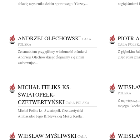
dekadę asystentka działu sportowego "Gazety...
nagłej śmierci 
ANDRZEJ OLECHOWSKI
PIOTR 
CAŁA
POLSKA
CAŁA POLSK
Ze smutkiem przyjęliśmy wiadomość o śmierci
Z głębokim żal
Andrzeja Olechowskiego Żegnamy się z nim
2026 roku zmar
zachowując...
MICHAŁ FELIKS KS.
WIESŁA
ŚWIATOPEŁK-
POLSKA
Z największym
CZETWERTYŃSKI
CAŁA POLSKA
mojego ukocha
Michał Feliks ks. Światopełk-Czetwertyński
Ambasador Jego Królewskiej Mości Króla...
WIESŁAW MYŚLIWSKI
WIESŁA
CAŁA