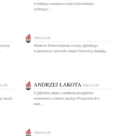
wybitnego szermierza Jacka Gaworskiego
srebrnego...
WROCŁAW
 wyrazy
Markowi Piotrowskiemu wyrazy głębokiego
..
współczucia z powodu śmierci Teściowej składają...
ANDRZEJ ŁAKOTA
CŁAW
WROCŁAW
Z głębokim żalem i smutkiem przyjęliśmy
y naszej
wiadomość o śmierci naszego Przyjaciela dr n.
med....
WROCŁAW