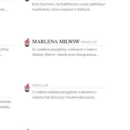
Ewie Synowiec i Jej Najbliższym wyrazy głębokiego
ie,...
współczucia i słowa wsparcia w trudnych...
MARLENA MILWIW
WROCŁAW
j Prejs
Ze smutkiem przyjęliśmy wiadomość o śmierci
...
Marleny Milwiw Aktorki przez dziesięciolecia...
WROCŁAW
Z wielkim smutkiem przyjęliśmy wiadomość o
odejściu Pani Krystyny Grochowskiej naszej...
 Marzena
miają...