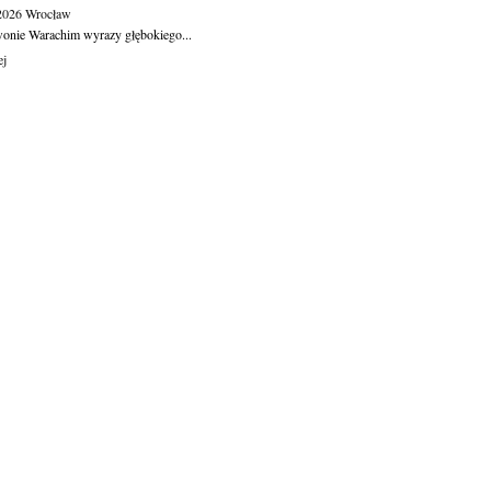
.2026
Wrocław
wonie Warachim wyrazy głębokiego...
ej