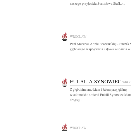
naszego przyjaciela Stanisława Staśko...
WROCŁAW
Pani Mecenas Annie Brzezińskiej - Łuczak
głębokiego współczucia i słowa wsparcia w.
EULALIA SYNOWIEC
WRO
Z głębokim smutkiem i żalem przyjęliśmy
wiadomość o śmierci Eulalii Synowiec Mam
drogiej...
WROCŁAW