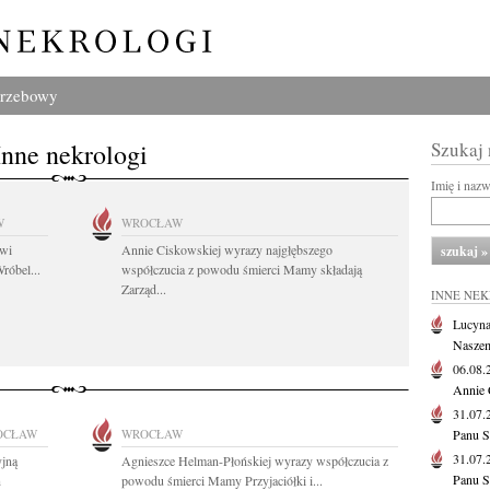
grzebowy
Inne nekrologi
Szukaj
Imię i naz
W
WROCŁAW
owi
Annie Ciskowskiej wyrazy najgłębszego
róbel...
współczucia z powodu śmierci Mamy składają
Zarząd...
INNE NE
Lucyna
Naszem
06.08
Annie 
31.07
OCŁAW
WROCŁAW
Panu S
31.07
yjną
Agnieszce Helman-Płońskiej wyrazy współczucia z
Panu S
n
powodu śmierci Mamy Przyjaciółki i...