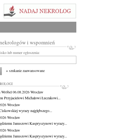
 nekrologów i wspomnień
wisko lub numer ogłoszenia:
+ szukanie zaawansowane
KROLOGI
 Wróbel
06.08.2026
Wrocław
u Przyjacielowi Michałowi Łuczakowi...
.2026
Wrocław
Ciskowskiej wyrazy najgłębszego...
.2026
Wrocław
ędziemu Januszowi Kaspryszynowi wyrazy...
.2026
Wrocław
ędziemu Januszowi Kaspryszynowi wyrazy...