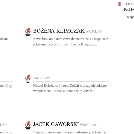
31.07
Pani I
+ więc
BOŻENA KLIMCZAK
WROCŁAW
dzinie
Z wielkim smutkiem zawiadamiamy, że 17 maja 2025
roku zmarła prof. dr hab. Bożena Klimczak...
WROCŁAW
ierci Ewy
Naszej Koleżance Iwonie Zolich wyrazy głębokiego
.
współczucia i słowa wsparcia w trudnych...
JACEK GAWORSKI
ŁAW
WROCŁAW
m żegnamy
Z ogromnym żalem przyjąłem informację o śmierci