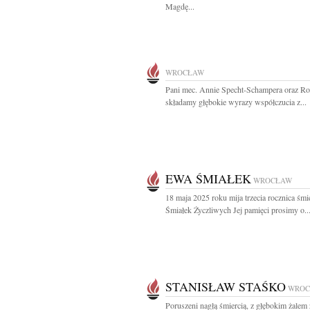
Magdę...
WROCŁAW
Pani mec. Annie Specht-Schampera oraz Ro
składamy głębokie wyrazy współczucia z...
EWA ŚMIAŁEK
WROCŁAW
18 maja 2025 roku mija trzecia rocznica śm
Śmiałek Życzliwych Jej pamięci prosimy o..
STANISŁAW STAŚKO
WROC
Poruszeni nagłą śmiercią, z głębokim żale