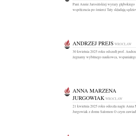
Pani Annie Jarosińskiej wyrazy głębokiego
współczucia po śmierci Taty składają sędziow
ANDRZEJ PREJS
WROCŁAW
30 kwietnia 2025 roku odszedł prof. Andrze
żegnamy wybitnego naukowca, wspaniałego
ANNA MARZENA
JURGOWIAK
WROCŁAW
21 kwietnia 2025 roku odeszła nagle Anna
Jurgowiak z domu Salomon O czym zawiada