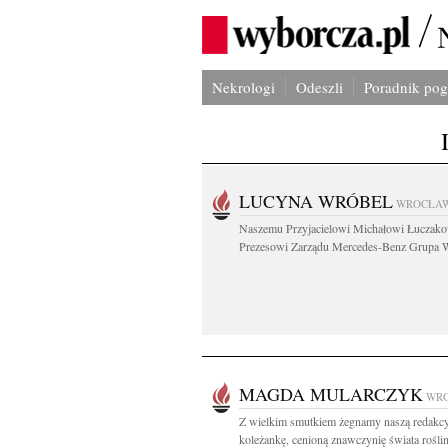
Nekrologi
Odeszli
Poradnik po
LUCYNA WRÓBEL
WROCŁA
Naszemu Przyjacielowi Michałowi Łuczak
Prezesowi Zarządu Mercedes-Benz Grupa W
MAGDA MULARCZYK
WR
Z wielkim smutkiem żegnamy naszą redakc
koleżankę, cenioną znawczynię świata rośli