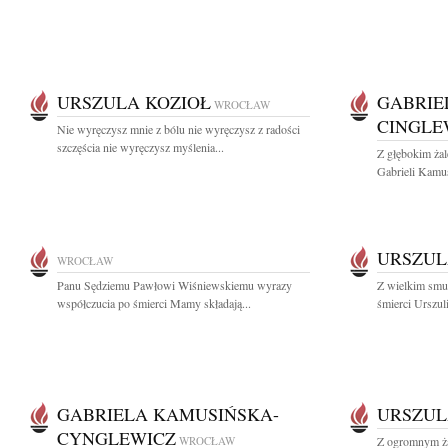
URSZULA KOZIOŁ
GABRIE
WROCŁAW
CINGLE
Nie wyręczysz mnie z bólu nie wyręczysz z radości
szczęścia nie wyręczysz myślenia...
Z głębokim ża
Gabrieli Kamus
URSZUL
WROCŁAW
Panu Sędziemu Pawłowi Wiśniewskiemu wyrazy
Z wielkim smu
współczucia po śmierci Mamy składają...
śmierci Urszuli
GABRIELA KAMUSIŃSKA-
URSZUL
CYNGLEWICZ
WROCŁAW
Z ogromnym ża