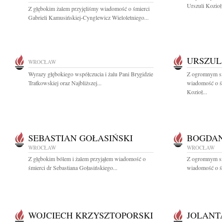
Urszuli Kozioł w
Z głębokim żalem przyjęliśmy wiadomość o śmierci
Gabrieli Kamusińskiej-Cynglewicz Wieloletniego...
URSZUL
WROCŁAW
Wyrazy głębokiego współczucia i żalu Pani Brygidzie
Z ogromnym sm
Tratkowskiej oraz Najbliższej...
wiadomość o śm
Kozioł...
SEBASTIAN GOŁASIŃSKI
BOGDAN
WROCŁAW
WROCŁAW
Z głębokim bólem i żalem przyjąłem wiadomość o
Z ogromnym sm
śmierci dr Sebastiana Gołasińskiego...
wiadomość o śm
WOJCIECH KRZYSZTOPORSKI
JOLANT