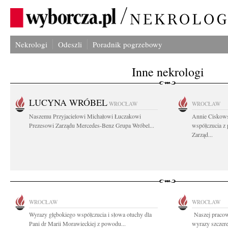
Nekrologi
Odeszli
Poradnik pogrzebowy
Inne nekrologi
LUCYNA WRÓBEL
WROCŁAW
WROCŁAW
Naszemu Przyjacielowi Michałowi Łuczakowi
Annie Ciskows
Prezesowi Zarządu Mercedes-Benz Grupa Wróbel...
współczucia z
Zarząd...
WROCŁAW
WROCŁAW
Wyrazy głębokiego współczucia i słowa otuchy dla
Naszej pracow
Pani dr Marii Morawieckiej z powodu...
wyrazy szczere