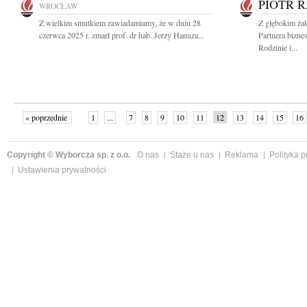
PIOTR 
WROCŁAW
Z wielkim smutkiem zawiadamiamy, że w dniu 28
Z głębokim ża
czerwca 2025 r. zmarł prof. dr hab. Jerzy Hanuza...
Partnera bizn
Rodzinie i...
« poprzednie
1
...
7
8
9
10
11
12
13
14
15
16
Copyright © Wyborcza sp. z o.o.
O nas
Staże u nas
Reklama
Polityka 
Ustawienia prywatności