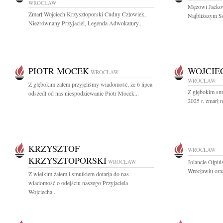
WROCŁAW
Mężowi Jackow
Zmarł Wojciech Krzysztoporski Cudny Człowiek,
Najbliższym Se
Niezrównany Przyjaciel, Legenda Adwokatury...
PIOTR MOCEK
WOJCIE
WROCŁAW
WROCŁAW
Z głębokim żalem przyjęliśmy wiadomość, że 6 lipca
Z głębokim sm
odszedł od nas niespodziewanie Piotr Mocek...
2025 r. zmarł n
KRZYSZTOF
WROCŁAW
KRZYSZTOPORSKI
WROCŁAW
Jolancie Ołpiń
Wrocławiu oraz
Z wielkim żalem i smutkiem dotarła do nas
wiadomość o odejściu naszego Przyjaciela
Wojciecha...