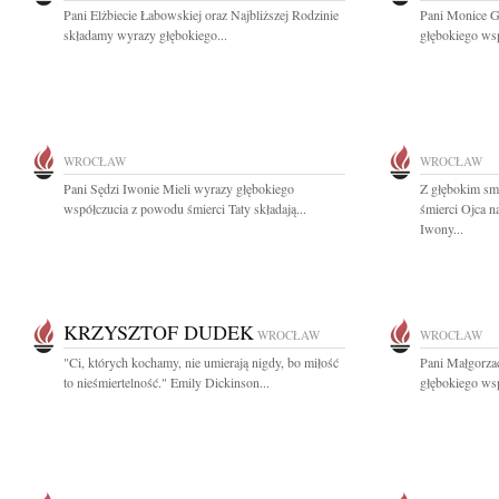
Pani Elżbiecie Łabowskiej oraz Najbliższej Rodzinie
Pani Monice G
składamy wyrazy głębokiego...
głębokiego wsp
WROCŁAW
WROCŁAW
Pani Sędzi Iwonie Mieli wyrazy głębokiego
Z głębokim sm
współczucia z powodu śmierci Taty składają...
śmierci Ojca 
Iwony...
KRZYSZTOF DUDEK
WROCŁAW
WROCŁAW
"Ci, których kochamy, nie umierają nigdy, bo miłość
Pani Małgorzac
to nieśmiertelność." Emily Dickinson...
głębokiego wsp