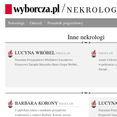
Nekrologi
Odeszli
Poradnik pogrzebowy
Inne nekrologi
LUCYNA WRÓBEL
WROCŁAW
WROCŁAW
Naszemu Przyjacielowi Michałowi Łuczakowi
Annie Ciskows
Prezesowi Zarządu Mercedes-Benz Grupa Wróbel...
współczucia z
Zarząd...
BARBARA KORONY
LUCYN
WROCŁAW
Z głębokim żalem i smutkiem przyjęliśmy
Naszemu Przyj
wiadomość o śmierci Barbary Korony naszej
Prezesowi Zar