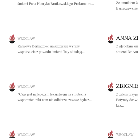
Ze smutkiem ż
śmierci Pana Henryka Brutkowskiego Prokuratora...
Barszczewskie
ANNA Z
WROCŁAW
Rafałowi Derkaczowi najszczersze wyrazy
Z głębokim sm
współczucia z powodu śmierci Taty składają...
śmierci Dr Ann
ZBIGNI
WROCŁAW
"Czas jest najlepszym lekarstwem na smutek, a
Z żalem przyj
wspomnień nikt nam nie odbierze, zawsze będą z...
Potyrały dośw
lata...
WROCŁAW
WROCŁAW