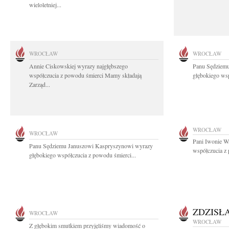
wieloletniej...
WROCŁAW
WROCŁAW
Annie Ciskowskiej wyrazy najgłębszego
Panu Sędziem
współczucia z powodu śmierci Mamy składają
głębokiego wsp
Zarząd...
WROCŁAW
WROCŁAW
Pani Iwonie W
Panu Sędziemu Januszowi Kaspryszynowi wyrazy
współczucia z
głębokiego współczucia z powodu śmierci...
ZDZISŁ
WROCŁAW
WROCŁAW
Z głębokim smutkiem przyjęliśmy wiadomość o