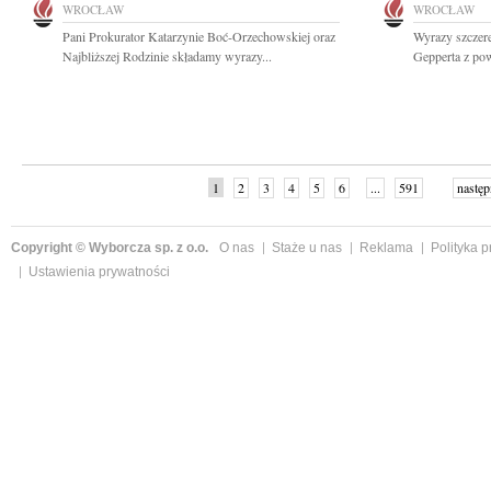
WROCŁAW
WROCŁAW
Pani Prokurator Katarzynie Boć-Orzechowskiej oraz
Wyrazy szczer
Najbliższej Rodzinie składamy wyrazy...
Gepperta z po
1
2
3
4
5
6
...
591
następ
Copyright © Wyborcza sp. z o.o.
O nas
Staże u nas
Reklama
Polityka 
Ustawienia prywatności