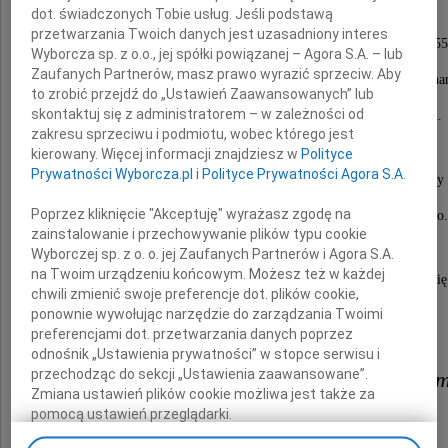
dot. świadczonych Tobie usług. Jeśli podstawą
przetwarzania Twoich danych jest uzasadniony interes
Konserwator Zabytków Miasta Poznania w latach 1955
Wyborcza sp. z o.o., jej spółki powiązanej – Agora S.A. – lub
Zaufanych Partnerów, masz prawo wyrazić sprzeciw. Aby
Wieloletni dyrektor Muzeum Narodowego w Poznan
to zrobić przejdź do „Ustawień Zaawansowanych” lub
skontaktuj się z administratorem – w zależności od
historyk sztuki, doktor nauk humanistycznych.
zakresu sprzeciwu i podmiotu, wobec którego jest
kierowany. Więcej informacji znajdziesz w
Polityce
Prywatności Wyborcza.pl
i
Polityce Prywatności Agora S.A.
Dzięki Jego wizji, wiedzy i niestrudzonej pracy
Poprzez kliknięcie "Akceptuję" wyrażasz zgodę na
Poznań zachował swoje historyczne dziedzictwo.
zainstalowanie i przechowywanie plików typu cookie
Wyborczej sp. z o. o. jej Zaufanych Partnerów i Agora S.A.
na Twoim urządzeniu końcowym. Możesz też w każdej
Był człowiekiem niezwykle życzliwym, dzielącym się
chwili zmienić swoje preferencje dot. plików cookie,
ponownie wywołując narzędzie do zarządzania Twoimi
i doświadczeniem do ostatnich chwil życia.
preferencjami dot. przetwarzania danych poprzez
odnośnik „Ustawienia prywatności” w stopce serwisu i
przechodząc do sekcji „Ustawienia zaawansowane”.
Rodzinie, bliskim, przyjacioło
Zmiana ustawień plików cookie możliwa jest także za
pomocą ustawień przeglądarki.
składam wyrazy współczucia.