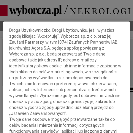
Dbamy o Twoją prywatność
Nekrologi
Odeszli
Poradnik pogrzebowy
Droga Użytkowniczko, Drogi Użytkowniku, jeśli wyrazisz
zgodę klikając "Akceptuję", Wyborcza sp. z o.o. oraz jej
Zaufani Partnerzy, w tym [
874
] Zaufanych Partnerów IAB,
Henryk Kondziela
jak również Agora S.A. będąca spółką powiązaną z
IMIĘ I NAZWISKO:
Wyborcza sp. z o.o., będą przetwarzać Twoje dane
osobowe takie jak adresy IP, adresy e-mail czy
Poznań
identyfikatory plików cookie lub inne informacje zapisane w
REGION:
tych plikach do celów marketingowych, w szczególności
24.01.2025
DATA EMISJI:
na potrzeby wyświetlania reklam dopasowanych do
Twoich zainteresowań i preferencji w swoich serwisach,
aplikacjach i w Internecie lub personalizacji treści w nich
wyświetlanych. Wyrażenie zgody jest dobrowolne. Jeśli nie
chcesz wyrazić zgody, chcesz ograniczyć jej zakres lub
Odszedł
chcesz wycofać zgodę uprzednio udzieloną przejdź do
„Ustawień Zaawansowanych”.
Twoje dane osobowe mogą być przetwarzane także do
dr Henryk Kondziela
celów badania i mierzenia informacji dotyczących
funkcjonowania serwisów i aplikacji lub łączone z danymi