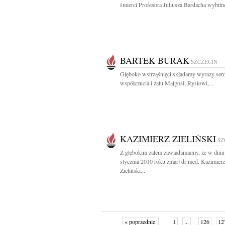
śmierci Profesora Juliusza Bardacha wybitne
BARTEK BURAK
SZCZECIN
Głęboko wstrząśnięci składamy wyrazy ser
współczucia i żalu Małgosi, Rysiowi,...
KAZIMIERZ ZIELIŃSKI
SZ
Z głębokim żalem zawiadamiamy, że w dniu
stycznia 2010 roku zmarł dr med. Kazimierz
Zieliński...
« poprzednie
1
...
126
12