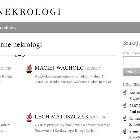
grzebowy
Inne nekrologi
Szukaj
Imię i naz
MACIEJ WACHOLC
CZECIN
SZCZECIN
z Kolega
Z głębokim żalem żegnamy zmarłego w dniu 15
y
marca 2010 roku Macieja Wacholca Będzie nam Go...
INNE NE
Aleksa
Z wiel
23.07
Pani m
LECH MATUSZCZYK
SZCZECIN
Edwar
Z wiel
 śmierci
Z żalem przyjęliśmy wiadomość o śmierci Naszego
y...
Pracownika i Serdecznego Kolegi Lecha...
Stanisł
Z wiel