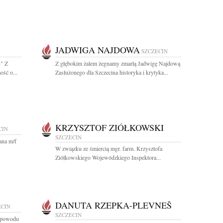
JADWIGA NAJDOWA
SZCZECIN
h" Z
Z głębokim żalem żegnamy zmarłą Jadwigę Najdową
ść o...
Zasłużonego dla Szczecina historyka i krytyka...
KRZYSZTOF ZIÓŁKOWSKI
CIN
SZCZECIN
ana m/f
W związku ze śmiercią mgr. farm. Krzysztofa
Ziółkowskiego Wojewódzkiego Inspektora...
DANUTA RZEPKA-PLEVNEŠ
ECIN
SZCZECIN
z powodu