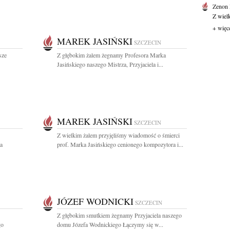
Zenon
Z wiel
+ więc
MAREK JASIŃSKI
SZCZECIN
sze
Z głębokim żalem żegnamy Profesora Marka
Jasińskiego naszego Mistrza, Przyjaciela i...
MAREK JASIŃSKI
SZCZECIN
Z wielkim żalem przyjęliśmy wiadomość o śmierci
a
prof. Marka Jasińskiego cenionego kompozytora i...
JÓZEF WODNICKI
SZCZECIN
Z głębokim smutkiem żegnamy Przyjaciela naszego
go
domu Józefa Wodnickiego Łączymy się w...