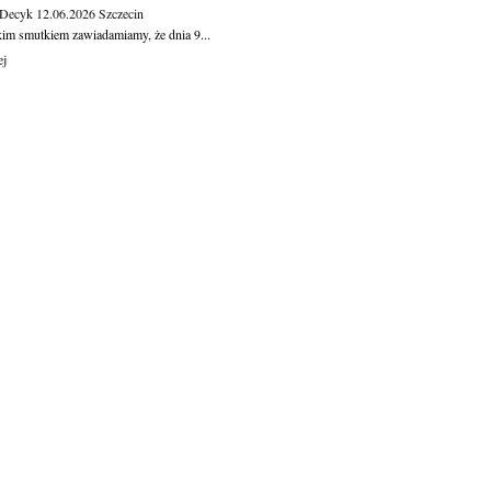
 Decyk
12.06.2026
Szczecin
kim smutkiem zawiadamiamy, że dnia 9...
ej