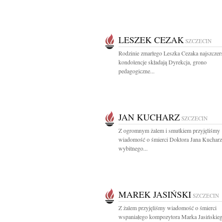
LESZEK CEZAK
SZCZECIN
Rodzinie zmarłego Leszka Cezaka najszczer
kondolencje składają Dyrekcja, grono
pedagogiczne...
JAN KUCHARZ
SZCZECIN
Z ogromnym żalem i smutkiem przyjęliśmy
wiadomość o śmierci Doktora Jana Kucharz
wybitnego...
MAREK JASIŃSKI
SZCZECIN
Z żalem przyjęliśmy wiadomość o śmierci
wspaniałego kompozytora Marka Jasińskie