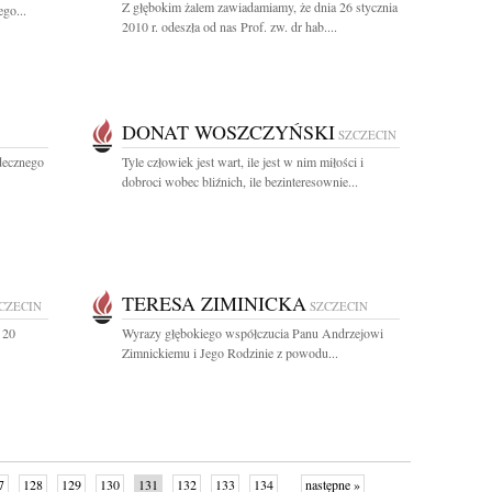
Z głębokim żalem zawiadamiamy, że dnia 26 stycznia
go...
2010 r. odeszła od nas Prof. zw. dr hab....
DONAT WOSZCZYŃSKI
SZCZECIN
decznego
Tyle człowiek jest wart, ile jest w nim miłości i
dobroci wobec bliźnich, ile bezinteresownie...
TERESA ZIMINICKA
CZECIN
SZCZECIN
 20
Wyrazy głębokiego współczucia Panu Andrzejowi
Zimnickiemu i Jego Rodzinie z powodu...
7
128
129
130
131
132
133
134
następne »