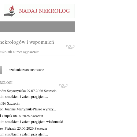
 nekrologów i wspomnień
wisko lub numer ogłoszenia:
+ szukanie zaawansowane
KROLOGI
ndra Szpaczyńska
29.07.2026
Szczecin
kim smutkiem i żalem przyjąłem...
.2026
Szczecin
ec. Joannie Martyniuk-Plasze wyrazy...
d Ciupak
08.07.2026
Szczecin
kim smutkiem i żalem przyjąłem wiadomość...
aw Pietrzak
25.06.2026
Szczecin
kim smutkiem i żalem przyjąłem...