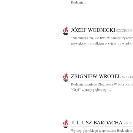
Rodzinie...
JÓZEF WODNICKI
SZCZECIN
"Nie umiera ten, kto trwa w pamięci żywyc
największym smutkiem przyjęliśmy wiadomo
ZBIGNIEW WRÓBEL
SZCZE
Rodzinie zmarłego Zbigniewa Wróbla bosm
"Gryf" wyrazy głębokiego...
JULIUSZ BARDACHA
SZCZ
Wyrazy głębokiego współczucia Rodzinie 