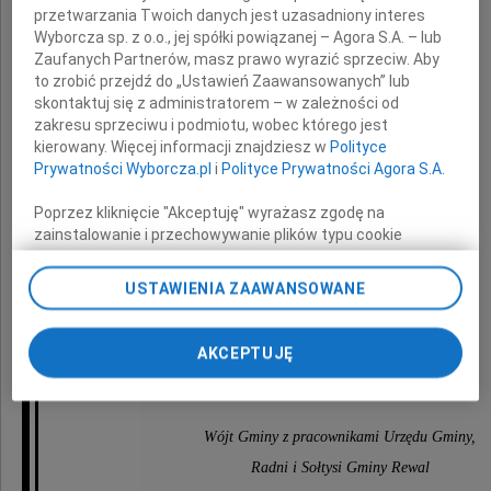
przetwarzania Twoich danych jest uzasadniony interes
Mańkowskiego
Wyborcza sp. z o.o., jej spółki powiązanej – Agora S.A. – lub
Zaufanych Partnerów, masz prawo wyrazić sprzeciw. Aby
to zrobić przejdź do „Ustawień Zaawansowanych” lub
emerytowanego Nadleśniczego
skontaktuj się z administratorem – w zależności od
zakresu sprzeciwu i podmiotu, wobec którego jest
Nadleśnictwa Gryfice.
kierowany. Więcej informacji znajdziesz w
Polityce
Prywatności Wyborcza.pl
i
Polityce Prywatności Agora S.A.
Szczere wyrazy współczucia
Poprzez kliknięcie "Akceptuję" wyrażasz zgodę na
zainstalowanie i przechowywanie plików typu cookie
Wyborczej sp. z o. o. jej Zaufanych Partnerów i Agora S.A.
Rodzinie Zmarłego
na Twoim urządzeniu końcowym. Możesz też w każdej
USTAWIENIA ZAAWANSOWANE
chwili zmienić swoje preferencje dot. plików cookie,
ponownie wywołując narzędzie do zarządzania Twoimi
preferencjami dot. przetwarzania danych poprzez
AKCEPTUJĘ
składa
odnośnik „Ustawienia prywatności” w stopce serwisu i
przechodząc do sekcji „Ustawienia zaawansowane”.
Zmiana ustawień plików cookie możliwa jest także za
pomocą ustawień przeglądarki.
Wójt Gminy z pracownikami Urzędu Gminy,
Radni i Sołtysi Gminy Rewal
My, nasi Zaufani Partnerzy i Agora S.A. możemy