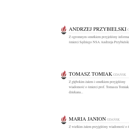
ANDRZEJ PRZYBIELSKI
Z ogromnym smutkiem przyjeliśmy informa
śmierci Sędziego NSA Andrzeja Przybielski
TOMASZ TOMIAK
GDAŃSK
Z głębokim żalem i smutkiem przyjęliśmy
wiadomość o śmierci prof. Tomasza Tomiak
dziekana...
MARIA JANION
GDAŃSK
Z wielkim żalem przyjęliśmy wiadomość o ś