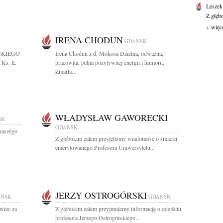
Leszek
Z głęb
+ więc
IRENA CHODUN
GDAŃSK
SKIEGO
Irena Chodun z d. Mokosa Dzielna, odważna,
Ks. E.
pracowita, pełna pozytywnej energii i humoru.
Zmarła...
WŁADYSŁAW GAWORECKI
SK
GDAŃSK
naszego
Z głębokim żalem przyjęliśmy wiadomość o śmierci
emerytowanego Profesora Uniwersytetu...
JERZY OSTROGÓRSKI
AŃSK
GDAŃSK
wiec za
Z głębokim żalem przyjmujemy informację o odejściu
profesora Jerzego Ostrogórskiego...