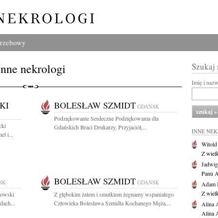
grzebowy
Inne nekrologi
Szukaj
Imię i naz
KI
BOLESŁAW SZMIDT
GDAŃSK
Podziękowanie Serdeczne Podziękowania dla
cki
Gdańskich Braci Drukarzy, Przyjaciół,...
INNE NE
l i...
Witold
Z wiel
Jadwig
Panu A
BOLESŁAW SZMIDT
SK
GDAŃSK
Adam 
Z wiel
kowski
Z głębokim żalem i smutkiem żegnamy wspaniałego
dach...
Człowieka Bolesława Szmidta Kochanego Męża,...
Alina 
Alina 