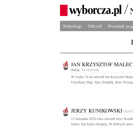
Nekrologi
Odeszli
Poradnik po
JAN KRZYSZTOF MALEC
WIEK: 74
GDAŃSK
W wieku 74 lat odszedł Jan Krzysztof Male
Ukochany Mąż, Tata, Dziadek, Brat, Przyjacie
JERZY KUNIKOWSKI
GDAŃ
12 listopada 2020 roku odszedł Jerzy Kuni
Jurku! Nie byłeś obojętny. W dobrych zawo