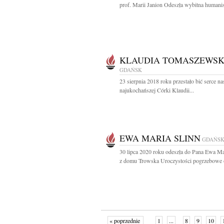
prof. Marii Janion Odeszła wybitna humanist
KLAUDIA TOMASZEWS
GDAŃSK
23 sierpnia 2018 roku przestało bić serce na
najukochańszej Córki Klaudii...
EWA MARIA SLINN
GDAŃS
30 lipca 2020 roku odeszła do Pana Ewa Ma
z domu Trowska Uroczystości pogrzebowe o
« poprzednie
1
...
8
9
10