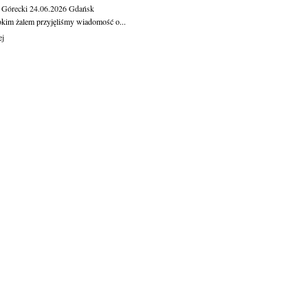
 Górecki
24.06.2026
Gdańsk
okim żalem przyjęliśmy wiadomość o...
ej