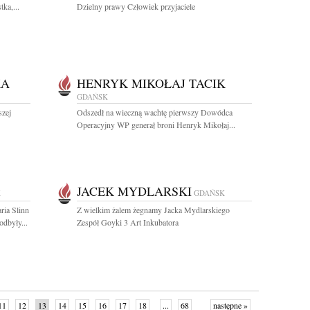
ka,...
Dzielny prawy Człowiek przyjaciele
KA
HENRYK MIKOŁAJ TACIK
GDAŃSK
szej
Odszedł na wieczną wachtę pierwszy Dowódca
Operacyjny WP generał broni Henryk Mikołaj...
JACEK MYDLARSKI
K
GDAŃSK
ria Slinn
Z wielkim żalem żegnamy Jacka Mydlarskiego
dbyły...
Zespół Goyki 3 Art Inkubatora
11
12
13
14
15
16
17
18
...
68
następne »