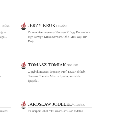
JERZY KRUK
GDAŃSK
GDAŃSK
cję o
Ze smutkiem żegnamy Naszego Kolegę Komandora
ego...
mgr. Jerzego Kruka Stowarz. Ofic. Mar. Woj. RP
Koło...
TOMASZ TOMIAK
GDAŃSK
Z głębokim żalem żegnamy Prof. nadzw. dr hab.
a
Tomasza Tomiaka Mistrza Sportu, medalistę
igrzysk...
JAROSŁAW JODEŁKO
GDAŃSK
mierci
19 sierpnia 2020 roku zmarł Jarosław Jodełko