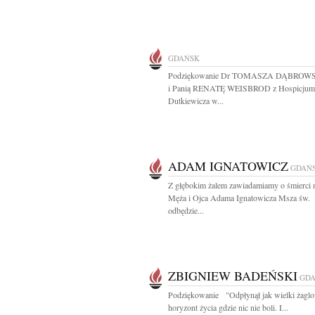
GDAŃSK
Podziękowanie Dr TOMASZA DĄBROW
i Panią RENATĘ WEISBROD z Hospicjum 
Dutkiewicza w...
ADAM IGNATOWICZ
GDAŃ
Z głębokim żalem zawiadamiamy o śmierci 
Męża i Ojca Adama Ignatowicza Msza św.
odbędzie...
ZBIGNIEW BADEŃSKI
GD
Podziękowanie "Odpłynął jak wielki żaglo
horyzont życia gdzie nic nie boli. I...