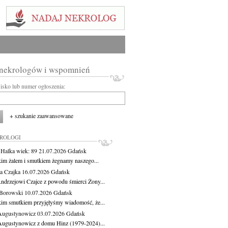
 nekrologów i wspomnień
wisko lub numer ogłoszenia:
+ szukanie zaawansowane
KROLOGI
 Halka
wiek: 89
21.07.2026
Gdańsk
kim żalem i smutkiem żegnamy naszego...
a Czajka
16.07.2026
Gdańsk
ndrzejowi Czajce z powodu śmierci Żony...
Borowski
10.07.2026
Gdańsk
kim smutkiem przyjęłyśmy wiadomość, że...
Augustynowicz
03.07.2026
Gdańsk
Augustynowicz z domu Hinz (1979-2024)...