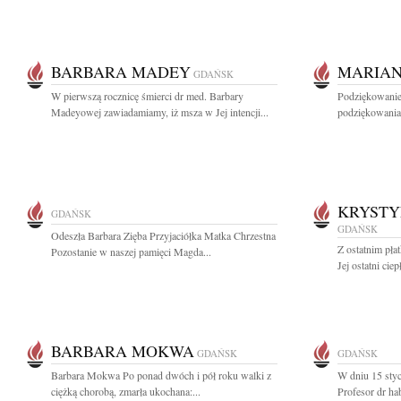
BARBARA MADEY
MARIAN
GDAŃSK
W pierwszą rocznicę śmierci dr med. Barbary
Podziękowanie
Madeyowej zawiadamiamy, iż msza w Jej intencji...
podziękowania
KRYSTY
GDAŃSK
GDAŃSK
Odeszła Barbara Zięba Przyjaciółka Matka Chrzestna
Z ostatnim płat
Pozostanie w naszej pamięci Magda...
Jej ostatni cie
BARBARA MOKWA
GDAŃSK
GDAŃSK
Barbara Mokwa Po ponad dwóch i pół roku walki z
W dniu 15 sty
ciężką chorobą, zmarła ukochana:...
Profesor dr ha