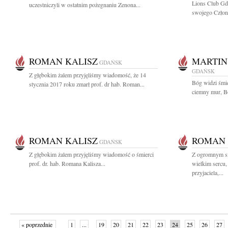
Lions Club Gd
uczestniczyli w ostatnim pożegnaniu Zenona...
swojego Członk
ROMAN KALISZ
MARTIN
GDAŃSK
GDAŃSK
Z głębokim żalem przyjęliśmy wiadomość, że 14
Bóg widzi śmie
stycznia 2017 roku zmarł prof. dr hab. Roman...
ciemny mur, Bó
ROMAN KALISZ
ROMAN 
GDAŃSK
Z głębokim żalem przyjęliśmy wiadomość o śmierci
Z ogromnym s
prof. dr. hab. Romana Kalisza...
wielkim sercu,
przyjaciela,...
« poprzednie
1
...
19
20
21
22
23
24
25
26
27