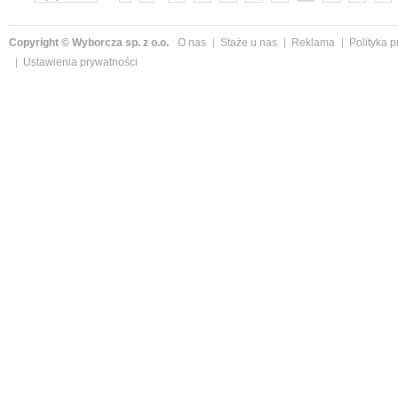
»
Copyright © Wyborcza sp. z o.o.
O nas
Staże u nas
Reklama
Polityka 
Ustawienia prywatności