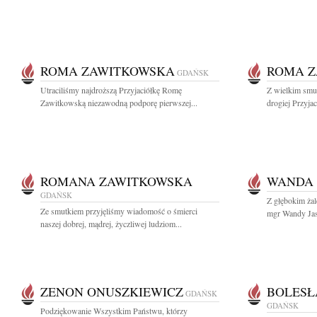
ROMA ZAWITKOWSKA
ROMA 
GDAŃSK
Utraciliśmy najdroższą Przyjaciółkę Romę
Z wielkim smut
Zawitkowską niezawodną podporę pierwszej...
drogiej Przyja
ROMANA ZAWITKOWSKA
WANDA 
GDAŃSK
Z głębokim ża
Ze smutkiem przyjęliśmy wiadomość o śmierci
mgr Wandy Jasi
naszej dobrej, mądrej, życzliwej ludziom...
ZENON ONUSZKIEWICZ
BOLESŁ
GDAŃSK
GDAŃSK
Podziękowanie Wszystkim Państwu, którzy