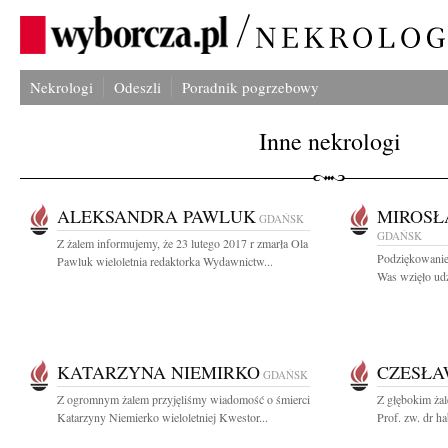
Nekrologi
Odeszli
Poradnik pogrzebowy
Inne nekrologi
ALEKSANDRA PAWLUK
MIROSŁ
GDAŃSK
GDAŃSK
Z żalem informujemy, że 23 lutego 2017 r zmarła Ola
Podziękowanie 
Pawluk wieloletnia redaktorka Wydawnictw...
Was wzięło udz
KATARZYNA NIEMIRKO
CZESŁA
GDAŃSK
Z ogromnym żalem przyjęliśmy wiadomość o śmierci
Z głębokim ża
Katarzyny Niemierko wieloletniej Kwestor...
Prof. zw. dr ha