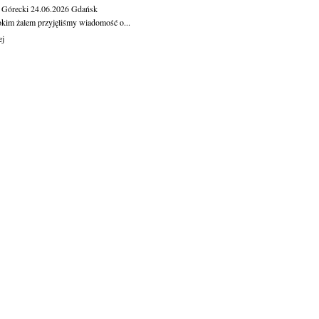
 Górecki
24.06.2026
Gdańsk
okim żalem przyjęliśmy wiadomość o...
ej