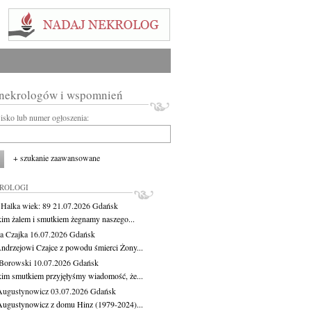
 nekrologów i wspomnień
wisko lub numer ogłoszenia:
+ szukanie zaawansowane
KROLOGI
 Halka
wiek: 89
21.07.2026
Gdańsk
kim żalem i smutkiem żegnamy naszego...
a Czajka
16.07.2026
Gdańsk
ndrzejowi Czajce z powodu śmierci Żony...
Borowski
10.07.2026
Gdańsk
kim smutkiem przyjęłyśmy wiadomość, że...
Augustynowicz
03.07.2026
Gdańsk
Augustynowicz z domu Hinz (1979-2024)...