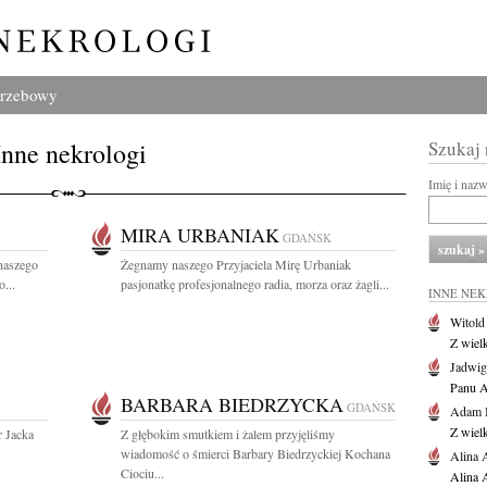
grzebowy
Inne nekrologi
Szukaj
Imię i naz
MIRA URBANIAK
GDAŃSK
naszego
Żegnamy naszego Przyjaciela Mirę Urbaniak
o...
pasjonatkę profesjonalnego radia, morza oraz żagli...
INNE NE
Witold
Z wiel
Jadwig
Panu A
BARBARA BIEDRZYCKA
GDAŃSK
Adam 
Z wiel
r Jacka
Z głębokim smutkiem i żalem przyjęliśmy
wiadomość o śmierci Barbary Biedrzyckiej Kochana
Alina 
Ciociu...
Alina 