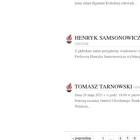
temu zmarł Zygmunt Kołodziej człowiek...
HENRYK SAMSONOWIC
GDAŃSK
Z głębokim żalem przyjęliśmy wiadomość o
Profesora Henryka Samsonowicza wybitneg
TOMASZ TARNOWSKI
GD
Dnia 29 maja 2021 r. o godz. 18.00 w pier
bolesną rocznicę śmierci Ukochanego Tomk
Tomasza...
« poprzednie
1
...
4
5
6