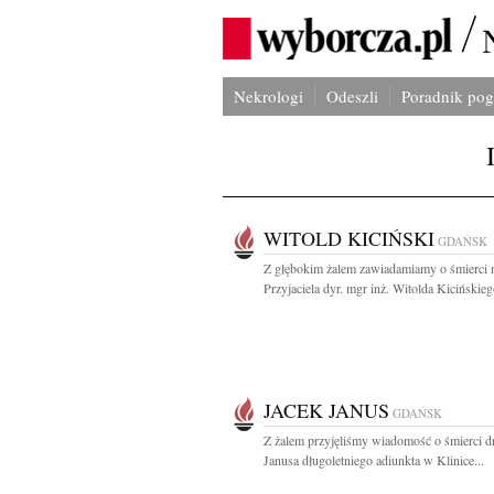
Nekrologi
Odeszli
Poradnik po
WITOLD KICIŃSKI
GDAŃSK
Z głębokim żalem zawiadamiamy o śmierci 
Przyjaciela dyr. mgr inż. Witolda Kicińskieg
JACEK JANUS
GDAŃSK
Z żalem przyjęliśmy wiadomość o śmierci d
Janusa długoletniego adiunkta w Klinice...