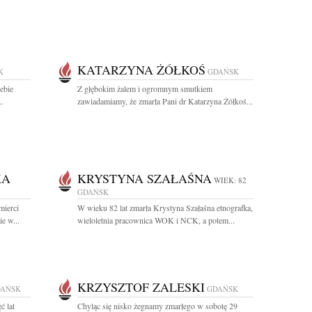
KATARZYNA ŻÓŁKOŚ
K
GDAŃSK
ebie
Z głębokim żalem i ogromnym smutkiem
..
zawiadamiamy, że zmarła Pani dr Katarzyna Żółkoś...
KA
KRYSTYNA SZAŁAŚNA
WIEK: 82
GDAŃSK
mierci
W wieku 82 lat zmarła Krystyna Szałaśna etnografka,
e w...
wieloletnia pracownica WOK i NCK, a potem...
KRZYSZTOF ZALESKI
AŃSK
GDAŃSK
ć lat
Chyląc się nisko żegnamy zmarłego w sobotę 29