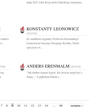
maja 2021 roku Krzysztofa Zaleskiego inżyniera...
Z
KONSTANTY LEONOWICZ
GDAŃSK
 śmierci
Ze smutkiem żegnamy Profesora Konstantego
o...
Leonowicza Naszego Drogiego Kostka. Niech
spoczywa w...
ANDERS ERENMALM
AŃSK
GDAŃSK
wszą
"Jak trudno żegnać kogoś, kto jeszcze mógł być z
a
Nami..." Z głębokim bólem i...
7
8
9
10
11
12
13
14
...
68
następne »