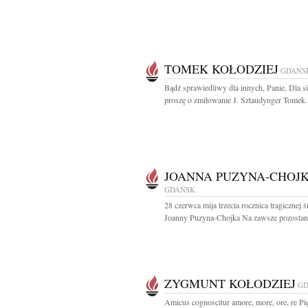
TOMEK KOŁODZIEJ
GDAŃS
Bądź sprawiedliwy dla innych, Panie, Dla si
proszę o zmiłowanie J. Sztaudynger Tomek.
JOANNA PUZYNA-CHOJ
GDAŃSK
28 czerwca mija trzecia rocznica tragicznej ś
Joanny Puzyna-Chojka Na zawsze pozostani
ZYGMUNT KOŁODZIEJ
GD
Amicus cognoscitur amore, more, ore, re Pię