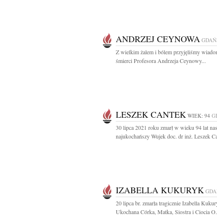
ANDRZEJ CEYNOWA
GDAŃ
Z wielkim żalem i bólem przyjęliśmy wiad
śmierci Profesora Andrzeja Ceynowy...
LESZEK CANTEK
WIEK: 94
G
30 lipca 2021 roku zmarł w wieku 94 lat na
najukochańszy Wujek doc. dr inż. Leszek Ca
IZABELLA KUKURYK
GDA
20 lipca br. zmarła tragicznie Izabella Kuku
Ukochana Córka, Matka, Siostra i Ciocia O.