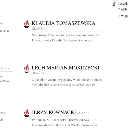
Leszek
Z głęb
+ więc
KLAUDIA TOMASZEWSKA
SK
GDAŃSK
omość o
Nie umarła, tylko wymknęła się naszym oczom ks.
J.Twardowski Klaudia Tomaszewska nasza...
LECH MARIAN MOKRZECKI
DAŃSK
GDAŃSK
sz
Z głębokim żalem przyjęliśmy wiadomość o śmierci
ntek...
prof. dra hab. Lecha Mariana Mokrzeckiego dr...
JERZY KOWNACKI
ŃSK
GDAŃSK
ryk
W dniu 16 VII 2021 roku Odszedł od Nas... Ks.
..
Kanonik dr Jerzy Kownacki Wielki Człowiek, o...