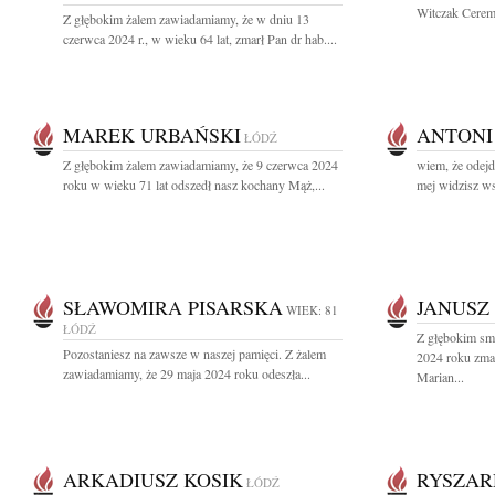
Witczak Ceremo
Z głębokim żalem zawiadamiamy, że w dniu 13
czerwca 2024 r., w wieku 64 lat, zmarł Pan dr hab....
MAREK URBAŃSKI
ANTONI
ŁÓDŹ
Z głębokim żalem zawiadamiamy, że 9 czerwca 2024
wiem, że odejd
roku w wieku 71 lat odszedł nasz kochany Mąż,...
mej widzisz wsz
SŁAWOMIRA PISARSKA
JANUSZ
WIEK: 81
ŁÓDŹ
Z głębokim sm
Pozostaniesz na zawsze w naszej pamięci. Z żalem
2024 roku zmar
zawiadamiamy, że 29 maja 2024 roku odeszła...
Marian...
ARKADIUSZ KOSIK
RYSZAR
ŁÓDŹ