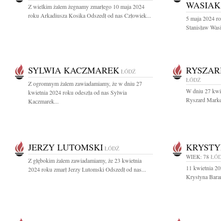
WASIAK
Z wielkim żalem żegnamy zmarłego 10 maja 2024
roku Arkadiusza Kosika Odszedł od nas Człowiek...
5 maja 2024 ro
Stanisław Was
SYLWIA KACZMAREK
RYSZAR
ŁÓDŹ
ŁÓDŹ
Z ogromnym żalem zawiadamiamy, że w dniu 27
W dniu 27 kwie
kwietnia 2024 roku odeszła od nas Sylwia
Ryszard Marker
Kaczmarek...
JERZY LUTOMSKI
KRYSTY
ŁÓDŹ
WIEK: 78
ŁÓ
Z głębokim żalem zawiadamiamy, że 23 kwietnia
11 kwietnia 20
2024 roku zmarł Jerzy Lutomski Odszedł od nas...
Krystyna Baran