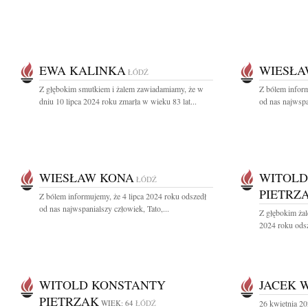
EWA KALINKA
WIESŁA
ŁÓDŹ
Z głębokim smutkiem i żalem zawiadamiamy, że w
Z bólem inform
dniu 10 lipca 2024 roku zmarła w wieku 83 lat...
od nas najwspan
WIESŁAW KONA
WITOLD
ŁÓDŹ
PIETRZ
Z bólem informujemy, że 4 lipca 2024 roku odszedł
od nas najwspanialszy człowiek, Tato,...
Z głębokim ża
2024 roku odsz
WITOLD KONSTANTY
JACEK 
PIETRZAK
WIEK: 64
ŁÓDŹ
26 kwietnia 20