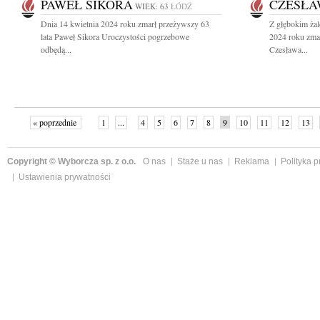
PAWEŁ SIKORA
CZESŁA
WIEK: 63
ŁÓDŹ
Dnia 14 kwietnia 2024 roku zmarł przeżywszy 63
Z głębokim ża
lata Paweł Sikora Uroczystości pogrzebowe
2024 roku zma
odbędą...
Czesława...
« poprzednie
1
...
4
5
6
7
8
9
10
11
12
13
Copyright © Wyborcza sp. z o.o.
O nas
Staże u nas
Reklama
Polityka 
Ustawienia prywatności