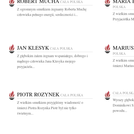
ROBERT MUCHA
MARIA 
CAŁA POLSKA
POLSKA
Z ogromnym smutkiem żegnamy Roberta Muchę
Z wielkim smut
człowieka pełnego energii, serdeczności i...
Przyjaciółka 
JAN KLESYK
MARIUS
CAŁA POLSKA
POLSKA
Z głębokim żalem żegnam wspaniałego, dobrego i
Z wielkim smut
mądrego człowieka Jana Klesyka mojego
śmierci Marius
przyjaciela...
PIOTR ROZYNEK
CAŁA POLSK
CAŁA POLSKA
Wyrazy głębok
Z wielkim smutkiem przyjęliśmy wiadomość o
Dominikowi Si
śmierci Piotra Rozynka Piotr był nie tylko
powodu...
świetnym...