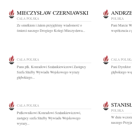
MIECZYSŁAW CZERNIAWSKI
ANDRZE
CAŁA POLSKA
POLSKA
Ze smutkiem i żalem przyjęliśmy wiadomość o
Pani Marcie W
śmierci naszego Drogiego Kolegi Mieczysława...
współczucia z 
CAŁA POLSKA
CAŁA POLSK
Panu płk. Konradowi Szałankiewiczowi Zastępcy
Pani Dyrektor
Szefa Służby Wywiadu Wojskowego wyrazy
głębokiego wsp
głębokiego...
STANIS
CAŁA POLSKA
POLSKA
Pułkownikowi Konradowi Szałankiewiczowi,
W dniu wczora
zastępcy szefa Służby Wywiadu Wojskowego
naszego Przyja
wyrazy...