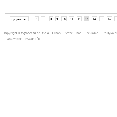
« poprzednie
1
...
8
9
10
11
12
13
14
15
16
1
»
Copyright © Wyborcza sp. z o.o.
O nas
Staże u nas
Reklama
Polityka 
Ustawienia prywatności