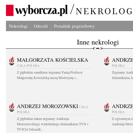
Nekrologi
Odeszli
Poradnik pogrzebowy
Inne nekrologi
MAŁGORZATA KOŚCIELSKA
ANDRZE
CAŁA POLSKA
POLSKA
Z głębokim smutkiem żegnamy Panią Profesor
Żegnamy Andr
Małgorzatę Kościelską naszą Mistrzynię i...
dziennikarza, 
ANDRZEJ MOROZOWSKI
ANDRZE
CAŁA
POLSKA
POLSKA
Z głębokim żalem żegnamy Andrzeja
Z ogromnym ża
Morozowskiego wieloletniego dziennikarza TVN i
Andrzeja Moro
TVN24 Odszedł...