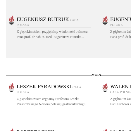
EUGENIUSZ BUTRUK
EUGENI
CAŁA
POLSKA
POLSKA
Z głębokim żalem przyjęliśmy wiadomość o śmierci
Z głębokim ża
Pana prof. dr hab. n. med. Eugeniusza Butruka...
Pana prof. dr 
LESZEK PARADOWSKI
WALENT
CAŁA
POLSKA
CAŁA POLSK
Z głębokim żalem żegnamy Profesora Leszka
Z głębokim ża
Paradowskiego Nestora polskiej gastroenterologii,...
Pani Profesor 