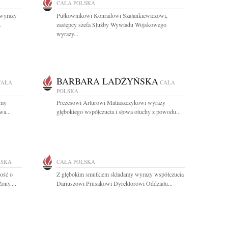
CAŁA POLSKA
 wyrazy
Pułkownikowi Konradowi Szałankiewiczowi,
.
zastępcy szefa Służby Wywiadu Wojskowego
wyrazy...
BARBARA LADŻYŃSKA
CAŁA
CAŁA
POLSKA
śmy
Prezesowi Arturowi Matiaszczykowi wyrazy
wa...
głębokiego współczucia i słowa otuchy z powodu...
LSKA
CAŁA POLSKA
ość o
Z głębokim smutkiem składamy wyrazy współczucia
ony....
Dariuszowi Prusakowi Dyrektorowi Oddziału...