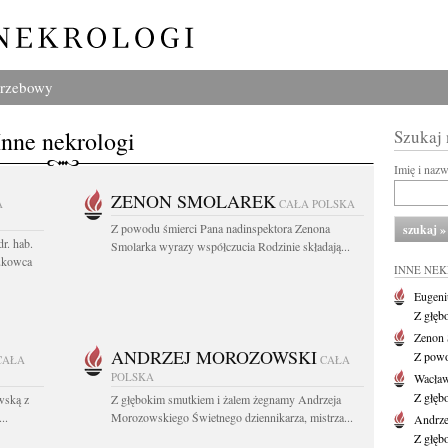
grzebowy
Inne nekrologi
Szukaj
Imię i naz
ZENON SMOLAREK
A
CAŁA POLSKA
Z powodu śmierci Pana nadinspektora Zenona
r. hab.
Smolarka wyrazy współczucia Rodzinie składają...
ukowca
INNE NE
Eugeni
Z głęb
Zenon 
ANDRZEJ MOROZOWSKI
Z powo
CAŁA
CAŁA
POLSKA
Wacła
Z głęb
wską z
Z głębokim smutkiem i żalem żegnamy Andrzeja
..
Morozowskiego Świetnego dziennikarza, mistrza...
Andrze
Z głęb