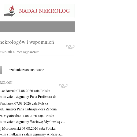
 nekrologów i wspomnień
wisko lub numer ogłoszenia:
+ szukanie zaawansowane
KROLOGI
usz Butruk
07.08.2026
cała Polska
okim żalem żegnamy Pana Profesora dr....
Smolarek
07.08.2026
cała Polska
du śmierci Pana nadinspektora Zenona...
wa Myśliwska
07.08.2026
cała Polska
okim żalem żegnamy Wacławę Myśliwską z...
j Morozowski
07.08.2026
cała Polska
okim smutkiem i żalem żegnamy Andrzeja...