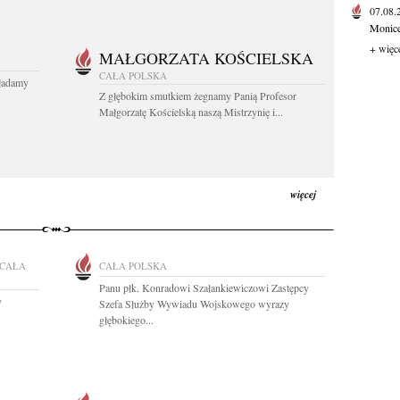
07.08
Monice 
+ więc
MAŁGORZATA KOŚCIELSKA
CAŁA POLSKA
kładamy
Z głębokim smutkiem żegnamy Panią Profesor
Małgorzatę Kościelską naszą Mistrzynię i...
więcej
CAŁA
CAŁA POLSKA
Panu płk. Konradowi Szałankiewiczowi Zastępcy
y
Szefa Służby Wywiadu Wojskowego wyrazy
głębokiego...