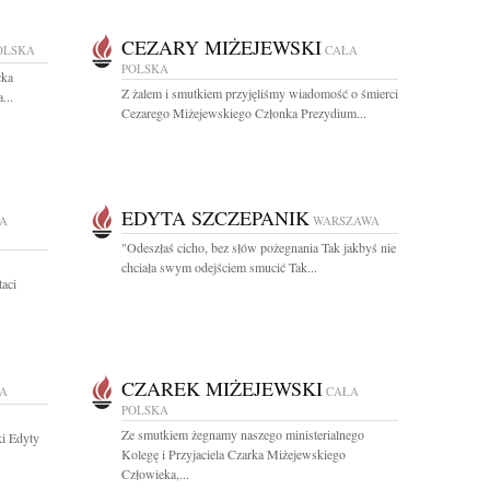
CEZARY MIŻEJEWSKI
OLSKA
CAŁA
POLSKA
cka
Z żalem i smutkiem przyjęliśmy wiadomość o śmierci
...
Cezarego Miżejewskiego Członka Prezydium...
EDYTA SZCZEPANIK
A
WARSZAWA
"Odeszłaś cicho, bez słów pożegnania Tak jakbyś nie
chciała swym odejściem smucić Tak...
taci
CZAREK MIŻEJEWSKI
KA
CAŁA
POLSKA
Ze smutkiem żegnamy naszego ministerialnego
ki Edyty
Kolegę i Przyjaciela Czarka Miżejewskiego
Człowieka,...