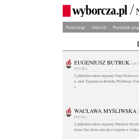
Nekrologi
Odeszli
Poradnik po
EUGENIUSZ BUTRUK
CAŁ
POLSKA
Z głębokim żalem żegnamy Pana Profesora d
n. med. Eugeniusza Butruka Wybitnego Na
i...
WACŁAWA MYŚLIWSKA
POLSKA
Z głębokim żalem żegnamy Wacławę Myśli
domu Stec która odeszła 4 sierpnia w wieku.