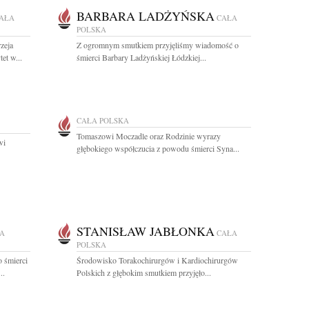
BARBARA LADŻYŃSKA
AŁA
CAŁA
POLSKA
zeja
Z ogromnym smutkiem przyjęliśmy wiadomość o
et w...
śmierci Barbary Ladżyńskiej Łódzkiej...
CAŁA POLSKA
Tomaszowi Moczadle oraz Rodzinie wyrazy
wi
głębokiego współczucia z powodu śmierci Syna...
STANISŁAW JABŁONKA
A
CAŁA
POLSKA
 śmierci
Środowisko Torakochirurgów i Kardiochirurgów
..
Polskich z głębokim smutkiem przyjęło...