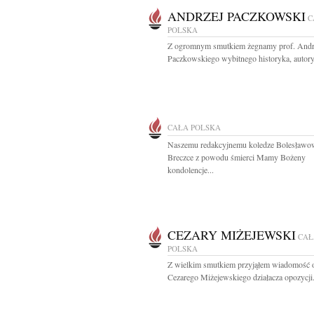
ANDRZEJ PACZKOWSKI
C
POLSKA
Z ogromnym smutkiem żegnamy prof. Andr
Paczkowskiego wybitnego historyka, autoryt
CAŁA POLSKA
Naszemu redakcyjnemu koledze Bolesławo
Breczce z powodu śmierci Mamy Bożeny
kondolencje...
CEZARY MIŻEJEWSKI
CAŁ
POLSKA
Z wielkim smutkiem przyjąłem wiadomość o
Cezarego Miżejewskiego działacza opozycji.