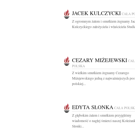
JACEK KULCZYCKI
CAŁA P
Z ogromnym żalem i smutkiem żegnamy Ja
Kulczyckiego założyciela i właściciela Studia
CEZARY MIŻEJEWSKI
CAŁ
POLSKA
Z wielkim smutkiem żegnamy Cezarego
Miżejewskiego jedną z najważniejszych pos
polskiej...
EDYTA SŁONKA
CAŁA POLS
Z głębokim żalem i smutkiem przyjęliśmy
wiadomość o nagłej śmierci naszej Koleżan
Słonki...