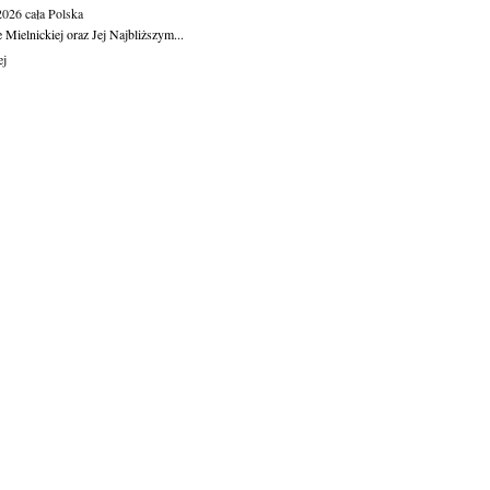
.2026
cała Polska
Mielnickiej oraz Jej Najbliższym...
ej