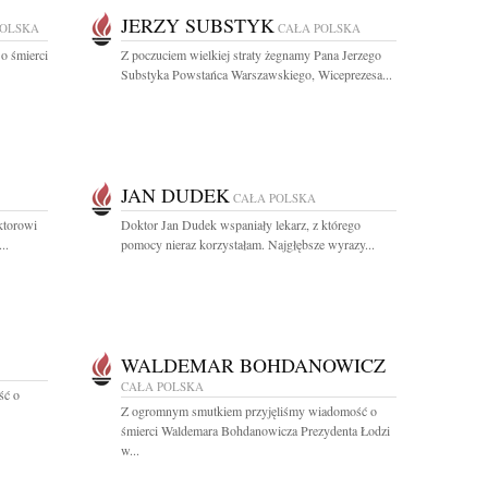
JERZY SUBSTYK
POLSKA
CAŁA POLSKA
o śmierci
Z poczuciem wielkiej straty żegnamy Pana Jerzego
Substyka Powstańca Warszawskiego, Wiceprezesa...
JAN DUDEK
CAŁA POLSKA
ktorowi
Doktor Jan Dudek wspaniały lekarz, z którego
..
pomocy nieraz korzystałam. Najgłębsze wyrazy...
WALDEMAR BOHDANOWICZ
CAŁA POLSKA
ść o
Z ogromnym smutkiem przyjęliśmy wiadomość o
śmierci Waldemara Bohdanowicza Prezydenta Łodzi
w...