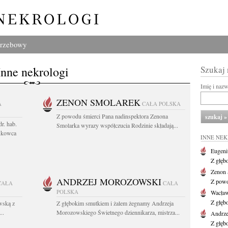
grzebowy
Inne nekrologi
Szukaj
Imię i naz
ZENON SMOLAREK
A
CAŁA POLSKA
Z powodu śmierci Pana nadinspektora Zenona
r. hab.
Smolarka wyrazy współczucia Rodzinie składają...
ukowca
INNE NE
Eugeni
Z głęb
Zenon 
ANDRZEJ MOROZOWSKI
Z powo
CAŁA
CAŁA
POLSKA
Wacła
Z głęb
wską z
Z głębokim smutkiem i żalem żegnamy Andrzeja
..
Morozowskiego Świetnego dziennikarza, mistrza...
Andrze
Z głęb