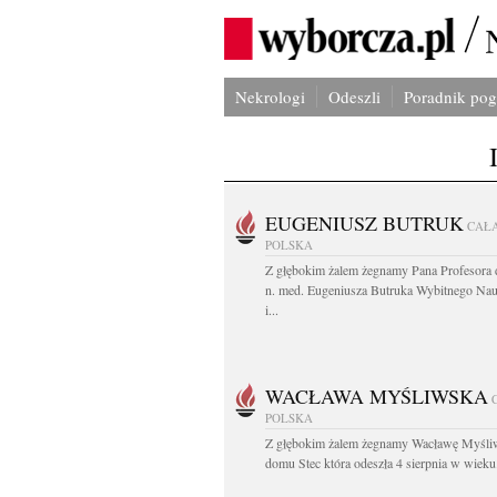
Nekrologi
Odeszli
Poradnik po
EUGENIUSZ BUTRUK
CAŁ
POLSKA
Z głębokim żalem żegnamy Pana Profesora d
n. med. Eugeniusza Butruka Wybitnego Na
i...
WACŁAWA MYŚLIWSKA
POLSKA
Z głębokim żalem żegnamy Wacławę Myśli
domu Stec która odeszła 4 sierpnia w wieku.