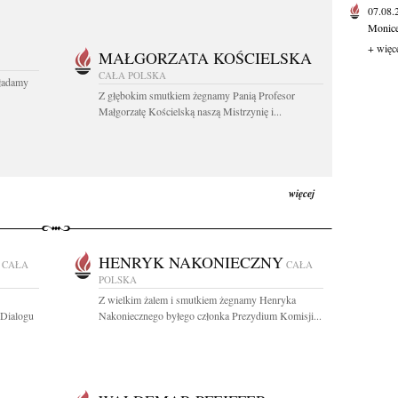
07.08
Monice 
+ więc
MAŁGORZATA KOŚCIELSKA
CAŁA POLSKA
kładamy
Z głębokim smutkiem żegnamy Panią Profesor
Małgorzatę Kościelską naszą Mistrzynię i...
więcej
HENRYK NAKONIECZNY
CAŁA
CAŁA
POLSKA
Z wielkim żalem i smutkiem żegnamy Henryka
 Dialogu
Nakoniecznego byłego członka Prezydium Komisji...