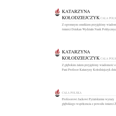
KATARZYNA
KOŁODZIEJCZYK
CAŁA POL
Z ogromnym smutkiem przyjęliśmy wiadom
śmierci Dziekan Wydziału Nauk Politycznych
KATARZYNA
KOŁODZIEJCZYK
CAŁA POL
Z głębokim żalem przyjęliśmy wiadomość o
Pani Profesor Katarzyny Kołodziejczyk dzie
CAŁA POLSKA
Profesorowi Jackowi Pyżalskiemu wyrazy
głębokiego współczucia z powodu śmierci Ż