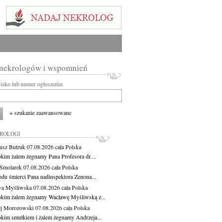
 nekrologów i wspomnień
wisko lub numer ogłoszenia:
+ szukanie zaawansowane
KROLOGI
usz Butruk
07.08.2026
cała Polska
okim żalem żegnamy Pana Profesora dr....
Smolarek
07.08.2026
cała Polska
du śmierci Pana nadinspektora Zenona...
wa Myśliwska
07.08.2026
cała Polska
okim żalem żegnamy Wacławę Myśliwską z...
j Morozowski
07.08.2026
cała Polska
okim smutkiem i żalem żegnamy Andrzeja...