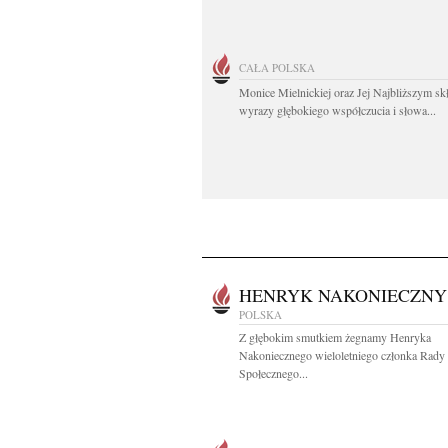
CAŁA POLSKA
Monice Mielnickiej oraz Jej Najbliższym s
wyrazy głębokiego współczucia i słowa...
HENRYK NAKONIECZNY
POLSKA
Z głębokim smutkiem żegnamy Henryka
Nakoniecznego wieloletniego członka Rady
Społecznego...