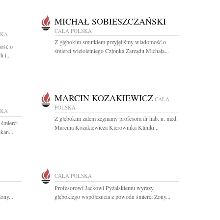
MICHAŁ SOBIESZCZAŃSKI
CAŁA POLSKA
SKA
Z głębokim smutkiem przyjęliśmy wiadomość o
ość o
śmierci wieloletniego Członka Zarządu Michała...
 i...
MARCIN KOZAKIEWICZ
CAŁA
POLSKA
SKA
Z głębokim żalem żegnamy profesora dr hab. n. med.
 śmierci
Marcina Kozakiewicza Kierownika Kliniki...
kan...
CAŁA POLSKA
Profesorowi Jackowi Pyżalskiemu wyrazy
ony...
głębokiego współczucia z powodu śmierci Żony...