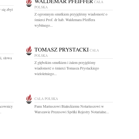
WALDEMAR PFEIFFER
CAŁA
POLSKA
 się zbyt
Z ogromnym smutkiem przyjęliśmy wiadomość o
śmierci Prof. dr hab. Waldemara Pfeiffera
wybitnego...
TOMASZ PRYSTACKI
CAŁA
POLSKA
i, słowa
Z głębokim smutkiem i żalem przyjęliśmy
wiadomość o śmierci Tomasza Prystackiego
wieloletniego...
CAŁA POLSKA
racownicy
Panu Mariuszowi Białeckiemu Notariuszowi w
.
Warszawie Prezesowi Spółki Rejestry Notarialne...