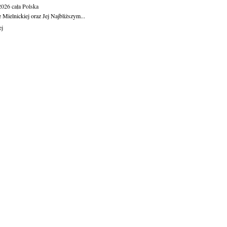
.2026
cała Polska
Mielnickiej oraz Jej Najbliższym...
ej