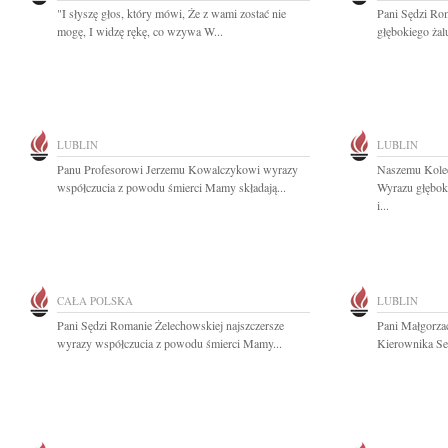
"I słyszę głos, który mówi, Że z wami zostać nie
Pani Sędzi Ro
mogę, I widzę rękę, co wzywa W...
głębokiego żal
LUBLIN
LUBLIN
Panu Profesorowi Jerzemu Kowalczykowi wyrazy
Naszemu Kole
współczucia z powodu śmierci Mamy składają...
Wyrazu głębok
i...
CAŁA POLSKA
LUBLIN
Pani Sędzi Romanie Żelechowskiej najszczersze
Pani Małgorza
wyrazy współczucia z powodu śmierci Mamy...
Kierownika Sek