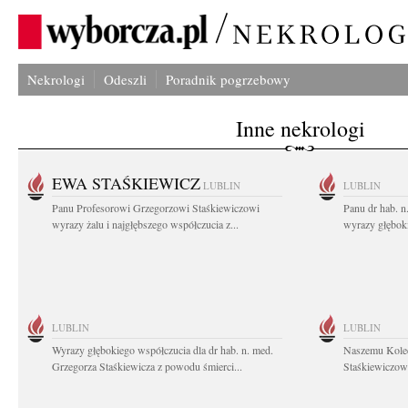
Nekrologi
Odeszli
Poradnik pogrzebowy
Inne nekrologi
EWA STAŚKIEWICZ
LUBLIN
LUBLIN
Panu Profesorowi Grzegorzowi Staśkiewiczowi
Panu dr hab. 
wyrazy żalu i najgłębszego współczucia z...
wyrazy głębok
LUBLIN
LUBLIN
Wyrazy głębokiego współczucia dla dr hab. n. med.
Naszemu Koled
Grzegorza Staśkiewicza z powodu śmierci...
Staśkiewiczowi