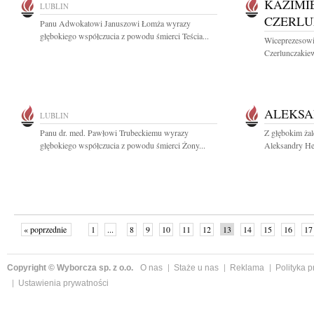
KAZIMI
LUBLIN
CZERLU
Panu Adwokatowi Januszowi Łomża wyrazy
głębokiego współczucia z powodu śmierci Teścia...
Wiceprezesowi
Czerlunczakiew
ALEKS
LUBLIN
Panu dr. med. Pawłowi Trubeckiemu wyrazy
Z głębokim ża
głębokiego współczucia z powodu śmierci Żony...
Aleksandry Het
« poprzednie
1
...
8
9
10
11
12
13
14
15
16
17
Copyright © Wyborcza sp. z o.o.
O nas
Staże u nas
Reklama
Polityka 
Ustawienia prywatności