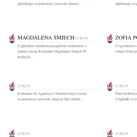
głębokiego współczucia z powodu śmierci...
głębokiego wsp
MAGDALENA ŚMIECH
ZOFIA 
LUBLIN
Z głębokim smutkiem przyjęliśmy wiadomość o
Z ogromnym s
śmierci naszej Koleżanki Magdaleny Śmiech W
śmierci Pani pr
trudnych...
LUBLIN
LUBLIN
Koleżance Dr Agnieszce Chmielewskiej wyrazy
Panu Doktoro
współczucia z powodu odejścia Taty składa...
Czupkałło wyra
LUBLIN
LUBLIN