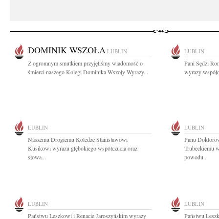
DOMINIK WSZOŁA
LUBLIN
LUBLIN
Z ogromnym smutkiem przyjęliśmy wiadomość o
Pani Sędzi Rom
śmierci naszego Kolegi Dominika Wszoły Wyrazy...
wyrazy współcz
LUBLIN
LUBLIN
Naszemu Drogiemu Koledze Stanisławowi
Panu Doktoro
Kusikowi wyrazu głębokiego współczucia oraz
Trubeckiemu w
słowa...
powodu...
LUBLIN
LUBLIN
Państwu Leszkowi i Renacie Jaroszyńskim wyrazy
Państwu Leszk