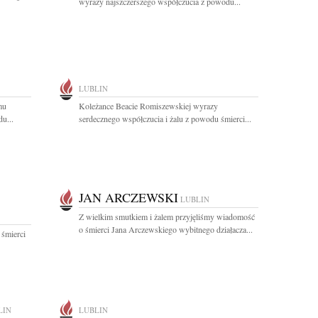
wyrazy najszczerszego współczucia z powodu...
LUBLIN
mu
Koleżance Beacie Romiszewskiej wyrazy
u...
serdecznego współczucia i żalu z powodu śmierci...
JAN ARCZEWSKI
LUBLIN
Z wielkim smutkiem i żalem przyjęliśmy wiadomość
o śmierci Jana Arczewskiego wybitnego działacza...
 śmierci
LIN
LUBLIN