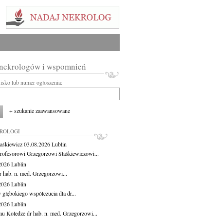
 nekrologów i wspomnień
wisko lub numer ogłoszenia:
+ szukanie zaawansowane
KROLOGI
aśkiewicz
03.08.2026
Lublin
rofesorowi Grzegorzowi Staśkiewiczowi...
.2026
Lublin
r hab. n. med. Grzegorzowi...
.2026
Lublin
 głębokiego współczucia dla dr...
.2026
Lublin
u Koledze dr hab. n. med. Grzegorzowi...