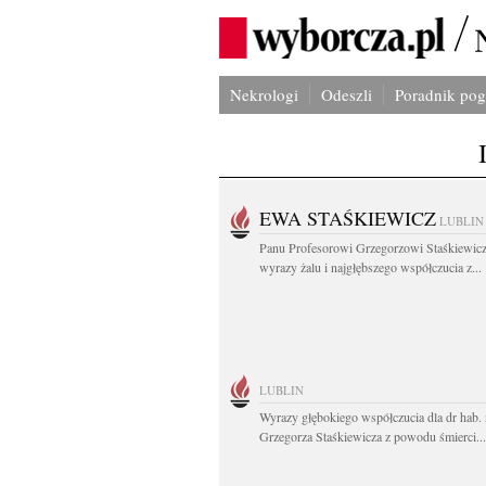
Nekrologi
Odeszli
Poradnik po
EWA STAŚKIEWICZ
LUBLIN
Panu Profesorowi Grzegorzowi Staśkiewic
wyrazy żalu i najgłębszego współczucia z...
LUBLIN
Wyrazy głębokiego współczucia dla dr hab. 
Grzegorza Staśkiewicza z powodu śmierci...