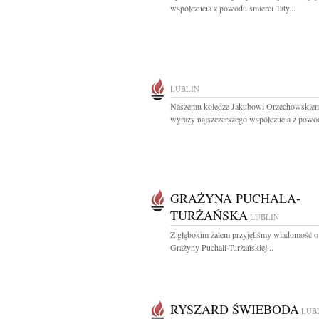
współczucia z powodu śmierci Taty...
LUBLIN
Naszemu koledze Jakubowi Orzechowskie
wyrazy najszczerszego współczucia z powod
GRAŻYNA PUCHALA-
TURŻAŃSKA
LUBLIN
Z głębokim żalem przyjęliśmy wiadomość o
Grażyny Puchali-Turżańskiej...
RYSZARD ŚWIEBODA
LUB