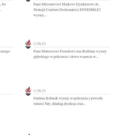
, bo
Panu Mirosławowi Markowi Dyrektorowi ds.
.
Strategii Centrum Doskonałości ENSEMBLE3
wyrazy...
LUBLIN
czerego
Panu Mateuszowi Fornalowi oraz Rodzinie wyrazy
głębokiego współczucia i słowa wsparcia w...
LUBLIN
Paulinie Kubasik wyrazy współczucia z powodu
śmierci Taty składają dyrekcja oraz...