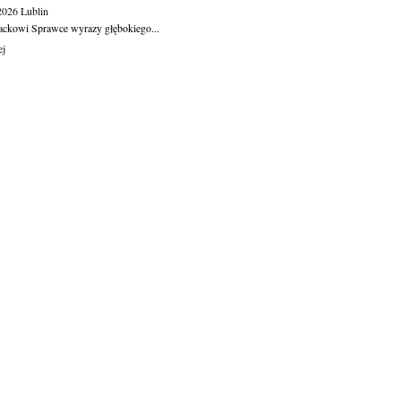
.2026
Lublin
ackowi Sprawce wyrazy głębokiego...
ej