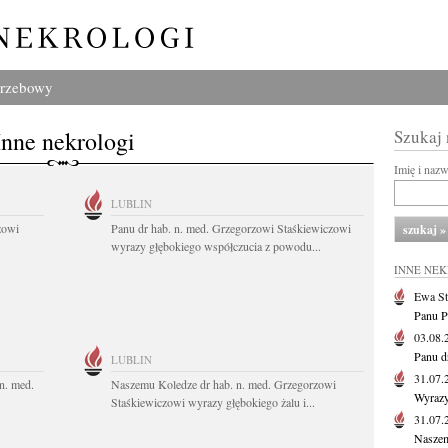
grzebowy
Inne nekrologi
Szukaj
Imię i naz
LUBLIN
zowi
Panu dr hab. n. med. Grzegorzowi Staśkiewiczowi
wyrazy głębokiego współczucia z powodu...
INNE NE
Ewa St
Panu P
03.08
Panu d
LUBLIN
31.07
n. med.
Naszemu Koledze dr hab. n. med. Grzegorzowi
Wyrazy
Staśkiewiczowi wyrazy głębokiego żalu i...
31.07
Naszem