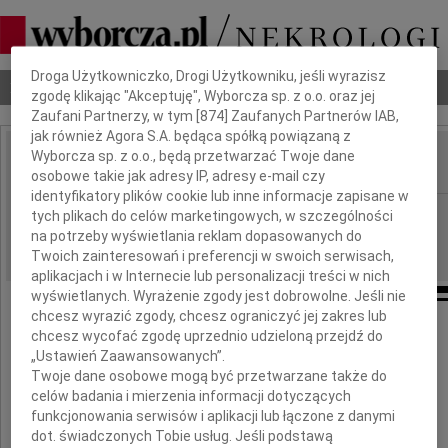
Dbamy o Twoją prywatność
Droga Użytkowniczko, Drogi Użytkowniku, jeśli wyrazisz
Nekrologi
Odeszli
Poradnik pogrzebowy
zgodę klikając "Akceptuję", Wyborcza sp. z o.o. oraz jej
Zaufani Partnerzy, w tym [
874
] Zaufanych Partnerów IAB,
jak również Agora S.A. będąca spółką powiązaną z
Wyborcza sp. z o.o., będą przetwarzać Twoje dane
osobowe takie jak adresy IP, adresy e-mail czy
IMIĘ I NAZWISKO:
identyfikatory plików cookie lub inne informacje zapisane w
Lublin
REGION:
tych plikach do celów marketingowych, w szczególności
na potrzeby wyświetlania reklam dopasowanych do
16.02.2024
DATA EMISJI:
Twoich zainteresowań i preferencji w swoich serwisach,
aplikacjach i w Internecie lub personalizacji treści w nich
wyświetlanych. Wyrażenie zgody jest dobrowolne. Jeśli nie
chcesz wyrazić zgody, chcesz ograniczyć jej zakres lub
chcesz wycofać zgodę uprzednio udzieloną przejdź do
Szanownej Pani
„Ustawień Zaawansowanych”.
Twoje dane osobowe mogą być przetwarzane także do
prof. dr hab. inż.
celów badania i mierzenia informacji dotyczących
funkcjonowania serwisów i aplikacji lub łączone z danymi
dot. świadczonych Tobie usług. Jeśli podstawą