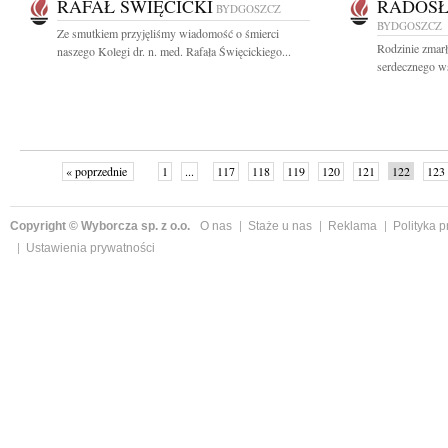
RAFAŁ ŚWIĘCICKI
RADOSŁ
BYDGOSZCZ
BYDGOSZCZ
Ze smutkiem przyjęliśmy wiadomość o śmierci
Rodzinie zmar
naszego Kolegi dr. n. med. Rafała Święcickiego...
serdecznego ws
« poprzednie
1
...
117
118
119
120
121
122
123
Copyright © Wyborcza sp. z o.o.
O nas
Staże u nas
Reklama
Polityka 
Ustawienia prywatności