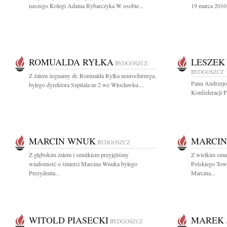
naszego Kolegi Adama Rybarczyka W osobie...
19 marca 2010 
ROMUALDA RYŁKA
LESZEK
BYDGOSZCZ
BYDGOSZCZ
Z żalem żegnamy dr. Romualda Ryłka neurochirurga,
Panu Andrzej
byłego dyrektora Szpitala nr 2 we Włocławku....
Konfederacji 
MARCIN WNUK
MARCI
BYDGOSZCZ
Z głębokim żalem i smutkiem przyjęliśmy
Z wielkim smu
wiadomość o śmierci Marcina Wnuka byłego
Polskiego Tow
Prezydenta...
Marcina...
WITOLD PIASECKI
MAREK 
BYDGOSZCZ