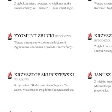
Z głębokim żalem, pogrążeni w wielkim smutku
Wyrazy szczere
zawiadamiamy, że 1 marca 2010 roku zmarł nagle...
Rodzinie i Naj
ZYGMUNT ZBUCKI
KRZYSZ
BYDGOSZCZ
BYDGOSZCZ
Wyrazy ogromnego współczucia doktorowi
Z głębokim sm
Zygmuntowi Zbuckiemu z powodu śmierci Żony...
śmierci Naszeg
KRZYSZTOF SKUBISZEWSKI
JANUSZ
WARSZAWA
Z wielkim smu
Krzysztofowi Skubiszewskiemu Żegnam Cię z
Morawskiego n
żalem, wdzięczna za Twą dobroć kuzynka Elżbieta
pracownika...