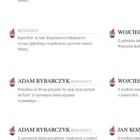
Mamy...
BYDGOSZCZ
WOJCIE
Panu Prof. dr. hab. Bogusławowi Hładoniowi
Z głębokim ża
wyrazy głębokiego współczucia z powodu śmierci
Wojciecha Berk
Mamy...
ADAM RYBARCZYK
WOJCIE
BYDGOSZCZ
Potrzebna mi Twoja przyjaźń, by moje życie pustym
Z wielkim smu
nie było" Z ogromnym żalem żegnamy
o śmierci Kol.
wspaniałego...
ADAM RYBARCZYK
JAN KO
BYDGOSZCZ
Z ogromnym żalem przyjęliśmy wiadomość o śmierci
Z wielkim żal