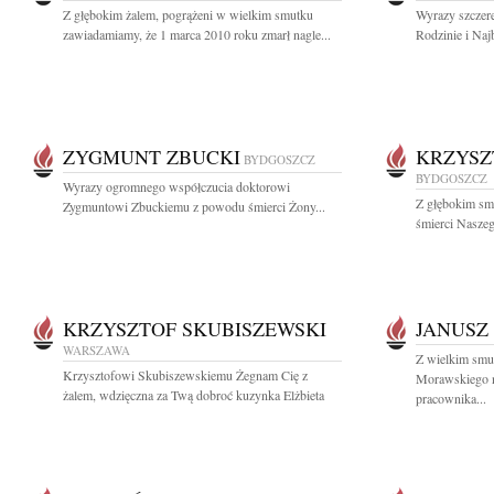
Z głębokim żalem, pogrążeni w wielkim smutku
Wyrazy szczere
zawiadamiamy, że 1 marca 2010 roku zmarł nagle...
Rodzinie i Naj
ZYGMUNT ZBUCKI
KRZYSZ
BYDGOSZCZ
BYDGOSZCZ
Wyrazy ogromnego współczucia doktorowi
Z głębokim sm
Zygmuntowi Zbuckiemu z powodu śmierci Żony...
śmierci Naszeg
KRZYSZTOF SKUBISZEWSKI
JANUSZ
WARSZAWA
Z wielkim smu
Krzysztofowi Skubiszewskiemu Żegnam Cię z
Morawskiego n
żalem, wdzięczna za Twą dobroć kuzynka Elżbieta
pracownika...