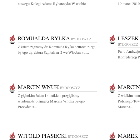
naszego Kolegi Adama Rybarczyka W osobie...
19 marca 2010 
ROMUALDA RYŁKA
LESZEK
BYDGOSZCZ
BYDGOSZCZ
Z żalem żegnamy dr. Romualda Ryłka neurochirurga,
Panu Andrzej
byłego dyrektora Szpitala nr 2 we Włocławku....
Konfederacji 
MARCIN WNUK
MARCI
BYDGOSZCZ
Z głębokim żalem i smutkiem przyjęliśmy
Z wielkim smu
wiadomość o śmierci Marcina Wnuka byłego
Polskiego Tow
Prezydenta...
Marcina...
WITOLD PIASECKI
MAREK 
BYDGOSZCZ