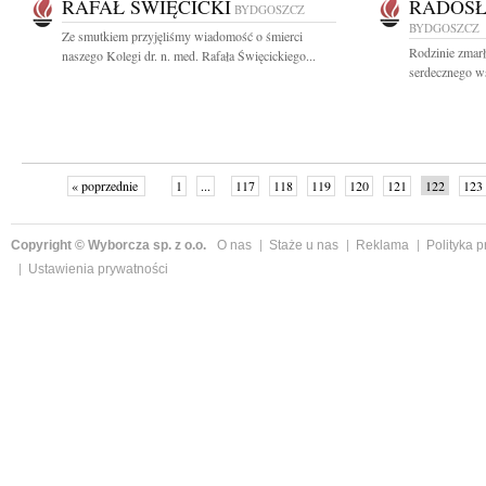
RAFAŁ ŚWIĘCICKI
RADOSŁ
BYDGOSZCZ
BYDGOSZCZ
Ze smutkiem przyjęliśmy wiadomość o śmierci
Rodzinie zmar
naszego Kolegi dr. n. med. Rafała Święcickiego...
serdecznego ws
« poprzednie
1
...
117
118
119
120
121
122
123
Copyright © Wyborcza sp. z o.o.
O nas
Staże u nas
Reklama
Polityka 
Ustawienia prywatności