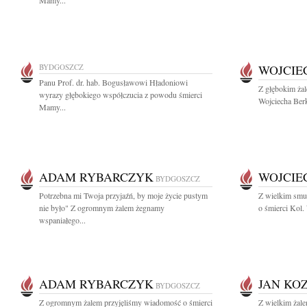
Mamy...
BYDGOSZCZ
WOJCIE
Panu Prof. dr. hab. Bogusławowi Hładoniowi
Z głębokim ża
wyrazy głębokiego współczucia z powodu śmierci
Wojciecha Berk
Mamy...
ADAM RYBARCZYK
WOJCIE
BYDGOSZCZ
Potrzebna mi Twoja przyjaźń, by moje życie pustym
Z wielkim smu
nie było" Z ogromnym żalem żegnamy
o śmierci Kol.
wspaniałego...
ADAM RYBARCZYK
JAN KO
BYDGOSZCZ
Z ogromnym żalem przyjęliśmy wiadomość o śmierci
Z wielkim żal