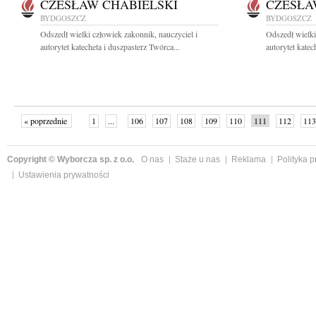
CZESŁAW CHABIELSKI
CZESŁA
BYDGOSZCZ
BYDGOSZCZ
Odszedł wielki człowiek zakonnik, nauczyciel i
Odszedł wielki
autorytet katecheta i duszpasterz Twórca...
autorytet katec
« poprzednie
1
...
106
107
108
109
110
111
112
113
następne »
Copyright © Wyborcza sp. z o.o.
O nas
Staże u nas
Reklama
Polityka 
Ustawienia prywatności