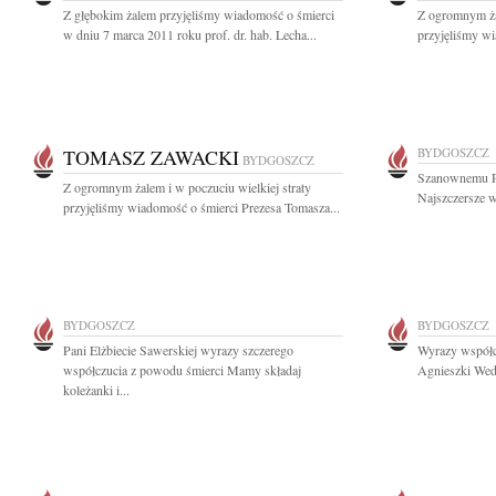
Z głębokim żalem przyjęliśmy wiadomość o śmierci
Z ogromnym żal
w dniu 7 marca 2011 roku prof. dr. hab. Lecha...
przyjęliśmy wi
TOMASZ ZAWACKI
BYDGOSZCZ
BYDGOSZCZ
Szanownemu P
Z ogromnym żalem i w poczuciu wielkiej straty
Najszczersze w
przyjęliśmy wiadomość o śmierci Prezesa Tomasza...
BYDGOSZCZ
BYDGOSZCZ
Pani Elżbiecie Sawerskiej wyrazy szczerego
Wyrazy współc
współczucia z powodu śmierci Mamy składaj
Agnieszki Wede
koleżanki i...