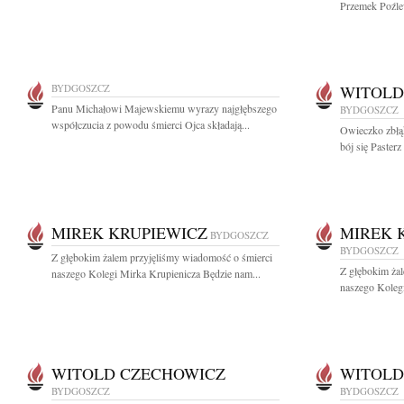
Przemek Poźlew
BYDGOSZCZ
WITOLD
Panu Michałowi Majewskiemu wyrazy najgłębszego
BYDGOSZCZ
współczucia z powodu śmierci Ojca składają...
Owieczko zbłą
bój się Pasterz
MIREK KRUPIEWICZ
MIREK 
BYDGOSZCZ
BYDGOSZCZ
Z głębokim żalem przyjęliśmy wiadomość o śmierci
Z głębokim ża
naszego Kolegi Mirka Krupienicza Będzie nam...
naszego Kolegi
WITOLD CZECHOWICZ
WITOLD
BYDGOSZCZ
BYDGOSZCZ