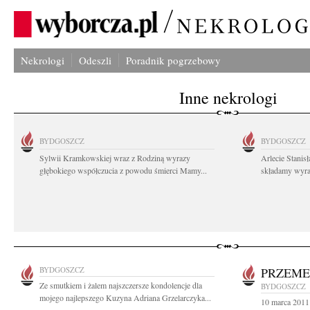
Nekrologi
Odeszli
Poradnik pogrzebowy
Inne nekrologi
BYDGOSZCZ
BYDGOSZCZ
Sylwii Kramkowskiej wraz z Rodziną wyrazy
Arlecie Stanis
głębokiego współczucia z powodu śmierci Mamy...
składamy wyraz
BYDGOSZCZ
PRZEME
Ze smutkiem i żalem najszczersze kondolencje dla
BYDGOSZCZ
mojego najlepszego Kuzyna Adriana Grzelarczyka...
10 marca 2011