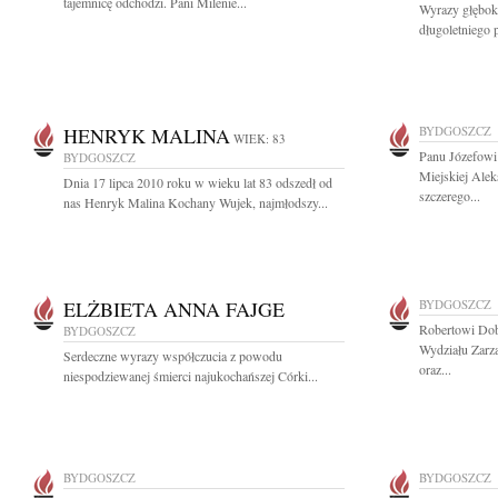
tajemnicę odchodzi. Pani Milenie...
Wyrazy głębok
długoletniego
HENRYK MALINA
BYDGOSZCZ
WIEK: 83
Panu Józefow
BYDGOSZCZ
Miejskiej Ale
Dnia 17 lipca 2010 roku w wieku lat 83 odszedł od
szczerego...
nas Henryk Malina Kochany Wujek, najmłodszy...
ELŻBIETA ANNA FAJGE
BYDGOSZCZ
Robertowi Dob
BYDGOSZCZ
Wydziału Zarz
Serdeczne wyrazy współczucia z powodu
oraz...
niespodziewanej śmierci najukochańszej Córki...
BYDGOSZCZ
BYDGOSZCZ