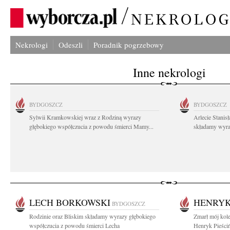
Nekrologi
Odeszli
Poradnik pogrzebowy
Inne nekrologi
BYDGOSZCZ
BYDGOSZCZ
Sylwii Kramkowskiej wraz z Rodziną wyrazy
Arlecie Stanis
głębokiego współczucia z powodu śmierci Mamy...
składamy wyraz
LECH BORKOWSKI
HENRYK
BYDGOSZCZ
Rodzinie oraz Bliskim składamy wyrazy głębokiego
Zmarł mój kole
współczucia z powodu śmierci Lecha
Henryk Pieściń