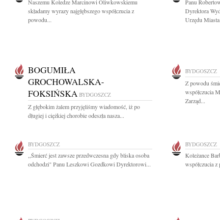
Naszemu Koledze Marcinowi Oliwkowskiemu
Panu Robertow
składamy wyrazy najgłębszego współczucia z
Dyrektora Wyd
powodu...
Urzędu Miasta.
BOGUMIŁA
BYDGOSZCZ
GROCHOWALSKA-
Z powodu śmie
FOKSIŃSKA
współczucia M
BYDGOSZCZ
Zarząd...
Z głębokim żalem przyjęliśmy wiadomość, iż po
długiej i ciężkiej chorobie odeszła nasza...
BYDGOSZCZ
BYDGOSZCZ
,,Śmierć jest zawsze przedwczesna gdy bliska osoba
Koleżance Barb
odchodzi" Panu Leszkowi Gozdkowi Dyrektorowi...
współczucia z