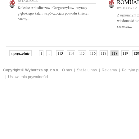
BYDGOSZCZ
ROMUAL
Koledze Arkadiuszowi Gregorczykowi wyrazy
BYDGOSZCZ
głębokiego żalu i współczucia z powodu śmierci
Z ogromnym ża
Mamy...
wiadomość o o
szczerze...
« poprzednie
1
...
113
114
115
116
117
118
119
120
następne »
Copyright © Wyborcza sp. z o.o.
O nas
Staże u nas
Reklama
Polityka 
Ustawienia prywatności