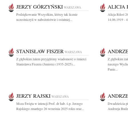
JERZY GÓRZYŃSKI
ALICJA
WARSZAWA
Podziękowanie Wszystkim, którzy tak licznie
Alicja Rdest 2
uczestniczyli w nabożeństwie i ostatniej...
14.06.1919 - 
STANISŁAW FISZER
ANDRZE
WARSZAWA
Z głębokim żalem przyjęliśmy wiadomość o śmierci
Z głębokim ża
Stanisława Fiszera (Juniora) (1935-2025)...
naszego Wych
Panie...
JERZY RAJSKI
ANDRZE
WARSZAWA
Msza Święta w intencji Prof. dr hab. ś.p. Jerzego
Dwadzieścia pi
Rajskiego zmarłego 26 września 2025 roku oraz...
Andrzeja Budz