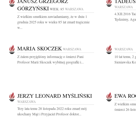
JANUSZ GRZEGORZ
TADEUS
GÓRZYŃSKI
WARSZAWA
WIEK: 85
WARSZAWA
4.XII.2016 Ta
Z wielkim smutkiem zawiadamiamy, że w dniu 1
Tęsknimy, Agat
grudnia 2025 roku w wieku 85 lat zmarł tragicznie
w...
MARIA SKOCZEK
WARSZAWA
WARSZAWA
Z żalem przyjęliśmy informację o śmierci Pani
10 lat temu, 2
Profesor Marii Skoczek wybitnej geografki i...
Sieniawska Koc
JERZY LEONARD MYŚLIŃSKI
EWA RO
WARSZAWA
Z wielkim smu
Trzy lata temu 28 listopada 2022 roku zmarł mój
śmierci 26 lis
ukochany Mąż i Przyjaciel Profesor doktor...