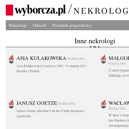
Nekrologi
Odeszli
Poradnik pogrzebowy
Inne nekrologi
ASIA KUŁAKOWSKA
MAŁGOR
WARSZAWA
WARSZAWA
Asia Kułakowska 8 czerwca 1984 - 9 sierpnia 2011
Z żalem żegnam
Monika i Piotrek
dziękując za w
JANUSZ GOETZE
WACŁAW
WARSZAWA
WARSZAWA
Janusz Goetze adwokat 9 lat bez Ciebie Bożenna i
W dniu 4 sier
Agnieszka
lata Wacława 
zawiadamiamy.