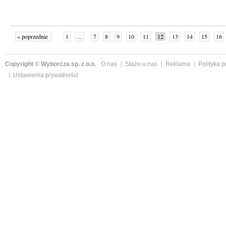
« poprzednie
1
...
7
8
9
10
11
12
13
14
15
16
Copyright © Wyborcza sp. z o.o.
O nas
Staże u nas
Reklama
Polityka 
Ustawienia prywatności