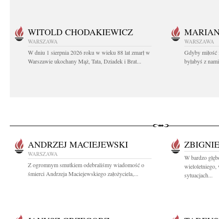
WITOLD CHODAKIEWICZ
MARIA
WARSZAWA
WARSZAWA
W dniu 1 sierpnia 2026 roku w wieku 88 lat zmarł w
Gdyby miłość 
Warszawie ukochany Mąż, Tata, Dziadek i Brat...
byłabyś z nami 
ANDRZEJ MACIEJEWSKI
ZBIGNI
WARSZAWA
W bardzo głę
Z ogromnym smutkiem odebraliśmy wiadomość o
wieloletniego
śmierci Andrzeja Maciejewskiego założyciela,...
sytuacjach...