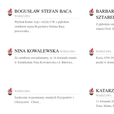
BOGUSŁAW STEFAN BACA
BARBAR
WARSZAWA
SZTABE
Wydział Kultur Azji i Afryki UW z głębokim
Z głębokim sm
smutkiem żegna Bogusława Stefana Bacę
śmierci Prof. d
pracownika...
NINA KOWALEWSKA
WARSZAWA
WARSZAWA
Ze smutkiem zawiadamiamy, że 16 listopada zmarła
Kasia 1956-202
w Sztokholmie Nina Kowalewska z d. Bilewicz...
pustki w dom
KATAR
WARSZAWA
WARSZAWA
Serdecznie wspominamy zmarłych Dyrygentów i
11 listopada 
Chórzystów Chóru...
Żona, Mama, Ba