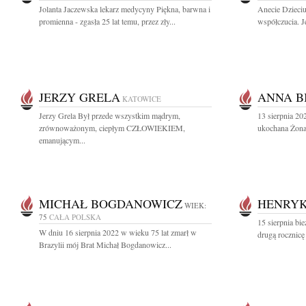
Jolanta Jaczewska lekarz medycyny Piękna, barwna i
Anecie Dzieciu
promienna - zgasła 25 lat temu, przez zły...
współczucia. J
JERZY GRELA
ANNA B
KATOWICE
Jerzy Grela Był przede wszystkim mądrym,
13 sierpnia 20
zrównoważonym, ciepłym CZŁOWIEKIEM,
ukochana Żona 
emanującym...
MICHAŁ BOGDANOWICZ
HENRYK
WIEK:
75
CAŁA POLSKA
15 sierpnia bi
W dniu 16 sierpnia 2022 w wieku 75 lat zmarł w
drugą rocznicę
Brazylii mój Brat Michał Bogdanowicz...