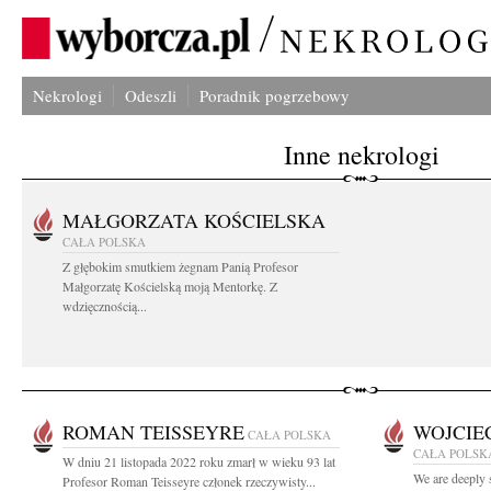
Nekrologi
Odeszli
Poradnik pogrzebowy
Inne nekrologi
MAŁGORZATA KOŚCIELSKA
CAŁA POLSKA
Z głębokim smutkiem żegnam Panią Profesor
Małgorzatę Kościelską moją Mentorkę. Z
wdzięcznością...
ROMAN TEISSEYRE
WOJCIE
CAŁA POLSKA
CAŁA POLSK
W dniu 21 listopada 2022 roku zmarł w wieku 93 lat
We are deeply 
Profesor Roman Teisseyre członek rzeczywisty...