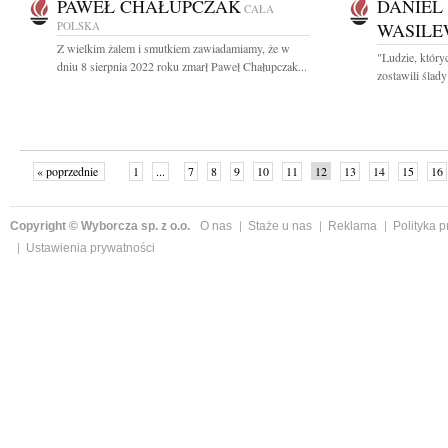
PAWEŁ CHAŁUPCZAK
DANIEL
CAŁA
POLSKA
WASILE
Z wielkim żalem i smutkiem zawiadamiamy, że w
"Ludzie, który
dniu 8 sierpnia 2022 roku zmarł Paweł Chałupczak...
zostawili ślad
« poprzednie
1
...
7
8
9
10
11
12
13
14
15
16
Copyright © Wyborcza sp. z o.o.
O nas
Staże u nas
Reklama
Polityka 
Ustawienia prywatności