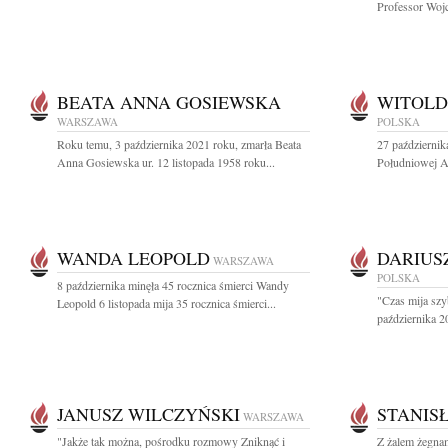
Professor Wojc
BEATA ANNA GOSIEWSKA
WITOLD
WARSZAWA
POLSKA
Roku temu, 3 października 2021 roku, zmarła Beata
27 październik
Anna Gosiewska ur. 12 listopada 1958 roku...
Południowej Af
WANDA LEOPOLD
DARIUS
WARSZAWA
POLSKA
8 października minęła 45 rocznica śmierci Wandy
"Czas mija szy
Leopold 6 listopada mija 35 rocznica śmierci...
października 20
JANUSZ WILCZYŃSKI
STANIS
WARSZAWA
"Jakże tak można, pośrodku rozmowy Zniknąć i
Z żalem żegna