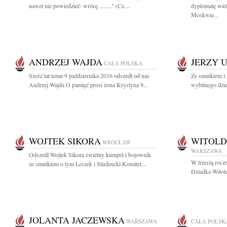
nawet nie powiedzieć: wrócę ........" (Cz....
dyplomatę wie
Moskwie...
ANDRZEJ WAJDA
JERZY 
CAŁA POLSKA
Sześć lat temu 9 października 2016 odszedł od nas
Ze smutkiem i
Andrzej Wajda O pamięć prosi żona Krystyna 9...
wybitnego dzien
WOJTEK SIKORA
WITOLD
WROCŁAW
WARSZAWA
Odszedł Wojtek Sikora świetny kumpel i bojownik
W trzecią rocz
ze smutkiem o tym Leszek i Studencki Komitet...
Dziadka Witold
JOLANTA JACZEWSKA
WARSZAWA
CAŁA POLSK