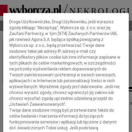
Dbamy o Twoją prywatność
Droga Użytkowniczko, Drogi Użytkowniku, jeśli wyrazisz
Nekrologi
Odeszli
Poradnik pogrzebowy
zgodę klikając "Akceptuję", Wyborcza sp. z o.o. oraz jej
Zaufani Partnerzy, w tym [
874
] Zaufanych Partnerów IAB,
jak również Agora S.A. będąca spółką powiązaną z
Wyborcza sp. z o.o., będą przetwarzać Twoje dane
Beata Mik
osobowe takie jak adresy IP, adresy e-mail czy
IMIĘ I NAZWISKO:
identyfikatory plików cookie lub inne informacje zapisane w
tych plikach do celów marketingowych, w szczególności
cała Polska
REGION:
na potrzeby wyświetlania reklam dopasowanych do
20.03.2023
DATA EMISJI:
Twoich zainteresowań i preferencji w swoich serwisach,
aplikacjach i w Internecie lub personalizacji treści w nich
wyświetlanych. Wyrażenie zgody jest dobrowolne. Jeśli nie
chcesz wyrazić zgody, chcesz ograniczyć jej zakres lub
chcesz wycofać zgodę uprzednio udzieloną przejdź do
Ludzie żyją tak długo, jak długo inni pielęgnują pamięć o nich, 
„Ustawień Zaawansowanych”.
Twoje dane osobowe mogą być przetwarzane także do
celów badania i mierzenia informacji dotyczących
funkcjonowania serwisów i aplikacji lub łączone z danymi
W dniu 19 marca minęła 3 rocznica śmierci
dot. świadczonych Tobie usług. Jeśli podstawą