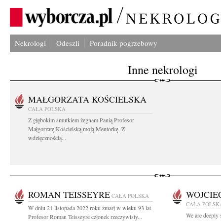
Nekrologi
Odeszli
Poradnik pogrzebowy
Inne nekrologi
MAŁGORZATA KOŚCIELSKA
CAŁA POLSKA
Z głębokim smutkiem żegnam Panią Profesor
Małgorzatę Kościelską moją Mentorkę. Z
wdzięcznością...
ROMAN TEISSEYRE
WOJCIE
CAŁA POLSKA
CAŁA POLSK
W dniu 21 listopada 2022 roku zmarł w wieku 93 lat
We are deeply 
Profesor Roman Teisseyre członek rzeczywisty...