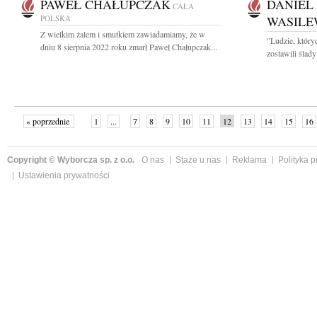
PAWEŁ CHAŁUPCZAK
DANIEL
CAŁA
POLSKA
WASILE
Z wielkim żalem i smutkiem zawiadamiamy, że w
"Ludzie, który
dniu 8 sierpnia 2022 roku zmarł Paweł Chałupczak...
zostawili ślad
« poprzednie
1
...
7
8
9
10
11
12
13
14
15
16
Copyright © Wyborcza sp. z o.o.
O nas
Staże u nas
Reklama
Polityka 
Ustawienia prywatności