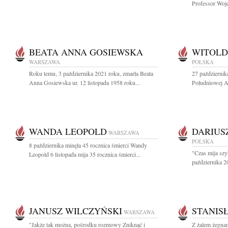
Professor Wojc
BEATA ANNA GOSIEWSKA
WITOLD
WARSZAWA
POLSKA
Roku temu, 3 października 2021 roku, zmarła Beata
27 październik
Anna Gosiewska ur. 12 listopada 1958 roku...
Południowej Af
WANDA LEOPOLD
DARIUS
WARSZAWA
POLSKA
8 października minęła 45 rocznica śmierci Wandy
"Czas mija szy
Leopold 6 listopada mija 35 rocznica śmierci...
października 20
JANUSZ WILCZYŃSKI
STANIS
WARSZAWA
"Jakże tak można, pośrodku rozmowy Zniknąć i
Z żalem żegna