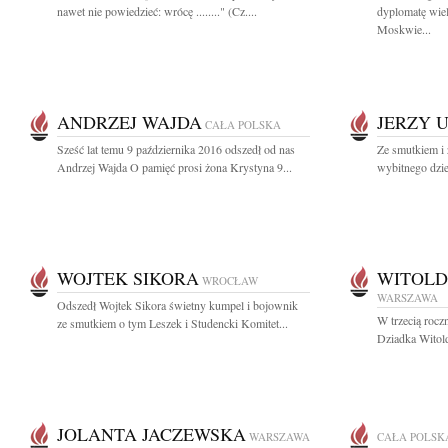
nawet nie powiedzieć: wrócę ........" (Cz....
dyplomatę wie
Moskwie...
ANDRZEJ WAJDA
JERZY 
CAŁA POLSKA
Sześć lat temu 9 października 2016 odszedł od nas
Ze smutkiem i
Andrzej Wajda O pamięć prosi żona Krystyna 9...
wybitnego dzien
WOJTEK SIKORA
WITOLD
WROCŁAW
WARSZAWA
Odszedł Wojtek Sikora świetny kumpel i bojownik
W trzecią rocz
ze smutkiem o tym Leszek i Studencki Komitet...
Dziadka Witold
JOLANTA JACZEWSKA
WARSZAWA
CAŁA POLSK