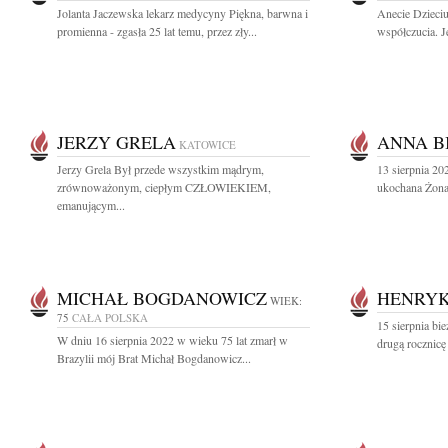
Jolanta Jaczewska lekarz medycyny Piękna, barwna i
Anecie Dzieciu
promienna - zgasła 25 lat temu, przez zły...
współczucia. J
JERZY GRELA
ANNA B
KATOWICE
Jerzy Grela Był przede wszystkim mądrym,
13 sierpnia 20
zrównoważonym, ciepłym CZŁOWIEKIEM,
ukochana Żona 
emanującym...
MICHAŁ BOGDANOWICZ
HENRYK
WIEK:
75
CAŁA POLSKA
15 sierpnia bi
W dniu 16 sierpnia 2022 w wieku 75 lat zmarł w
drugą rocznicę
Brazylii mój Brat Michał Bogdanowicz...