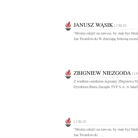
JANUSZ WĄSIK
LUBLIN
"Można odejść na zawsze, by stale być blisk
Jan Twardowski W dziesiątą, bolesną rocznic
ZBIGNIEW NIEZGODA
LU
Z wielkim smutkiem żegnamy Zbigniewa N
Dyrektora Biura Zarządu TVP S.A. w latach
LUBLIN
"Można odejść na zawsze, by stale być bli
Jan Twardowski ...