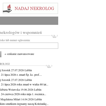
 nekrologów i wspomnień
wisko lub numer ogłoszenia:
+ szukanie zaawansowane
KROLOGI
j Szostek
27.07.2026
Lublin
21 lipca 2026 r. zmarł Śp. ks. prof....
j Szostek
27.07.2026
Lublin
21 lipca 2026 roku zmarł w wieku 80 lat...
lżbieta Wstawska
19.06.2026
Lublin
 24 czerwca 2026 roku mija 1. rocznica...
 Magdalena Milart
14.04.2026
Lublin
okim smutkiem żegnamy naszą Koleżankę...