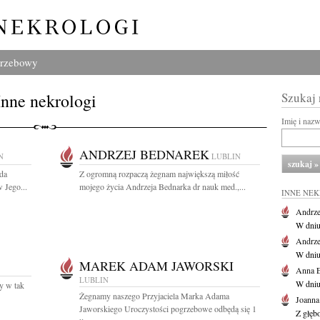
grzebowy
Inne nekrologi
Szukaj
Imię i naz
ANDRZEJ BEDNAREK
N
LUBLIN
ada
Z ogromną rozpaczą żegnam największą miłość
 Jego...
mojego życia Andrzeja Bednarka dr nauk med.,...
INNE NE
Andrze
W dniu 
Andrze
W dniu 
MAREK ADAM JAWORSKI
Anna E
LUBLIN
W dniu
y w tak
Żegnamy naszego Przyjaciela Marka Adama
Joanna
Jaworskiego Uroczystości pogrzebowe odbędą się 1
Z głęb