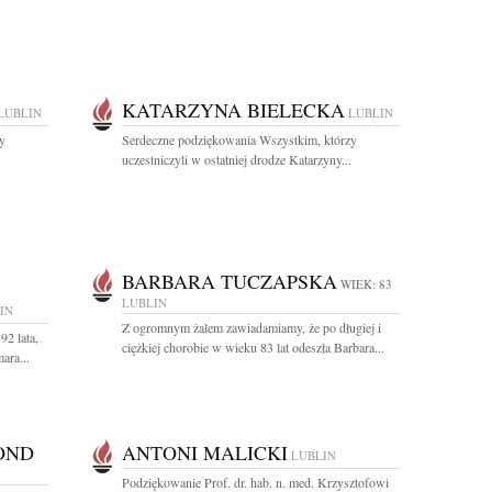
KATARZYNA BIELECKA
LUBLIN
LUBLIN
y
Serdeczne podziękowania Wszystkim, którzy
uczestniczyli w ostatniej drodze Katarzyny...
BARBARA TUCZAPSKA
WIEK: 83
LUBLIN
IN
Z ogromnym żalem zawiadamiamy, że po długiej i
92 lata,
ciężkiej chorobie w wieku 83 lat odeszła Barbara...
ara...
OND
ANTONI MALICKI
LUBLIN
Podziękowanie Prof. dr. hab. n. med. Krzysztofowi