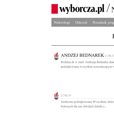
Nekrologi
Odeszli
Poradnik po
ANDZEJ BEDNAREK
LUBLI
Rodzina dr. n. med. Andrzeja Bednarka skł
podziękowania wszystkim uczestniczącym w
LUBLIN
Serdeczne podziękowania Wszystkim, którz
bolesnych dla nas chwilach dzielili z...