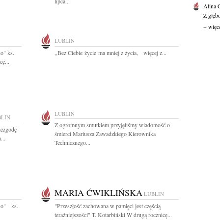
lipca...
Alina
Z głęb
+ więc
LUBLIN
o" ks.
,,Bez Ciebie życie ma mniej z życia, więcej z...
ę...
LUBLIN
BLIN
Z ogromnym smutkiem przyjęliśmy wiadomość o
iezgodę
śmierci Mariusza Zawadzkiego Kierownika
...
Technicznego...
MARIA ĆWIKLIŃSKA
LUBLIN
sko" ks.
"Przeszłość zachowana w pamięci jest częścią
teraźniejszości" T. Kotarbiński W drugą rocznicę...