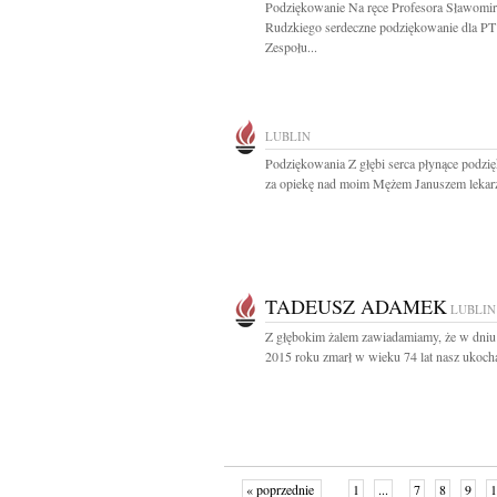
Podziękowanie Na ręce Profesora Sławomir
Rudzkiego serdeczne podziękowanie dla PT
Zespołu...
LUBLIN
Podziękowania Z głębi serca płynące podzi
za opiekę nad moim Mężem Januszem lekarz
TADEUSZ ADAMEK
LUBLIN
Z głębokim żalem zawiadamiamy, że w dniu 
2015 roku zmarł w wieku 74 lat nasz ukocha
« poprzednie
1
...
7
8
9
1