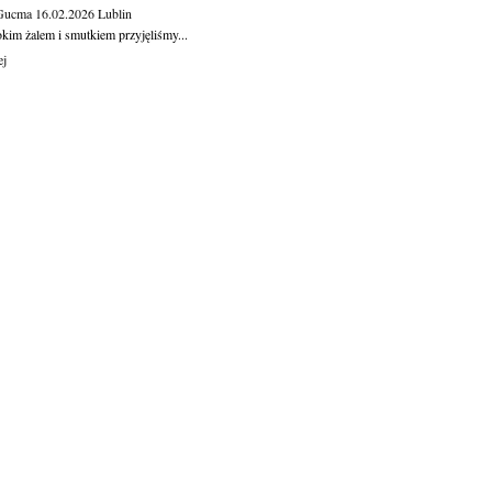
 Gucma
16.02.2026
Lublin
okim żalem i smutkiem przyjęliśmy...
ej