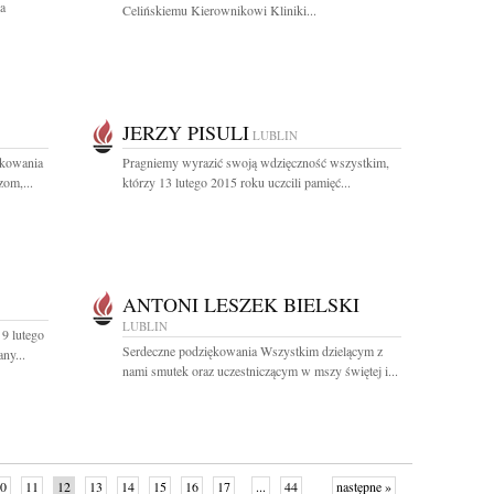
a
Celińskiemu Kierownikowi Kliniki...
JERZY PISULI
LUBLIN
ękowania
Pragniemy wyrazić swoją wdzięczność wszystkim,
om,...
którzy 13 lutego 2015 roku uczcili pamięć...
ANTONI LESZEK BIELSKI
LUBLIN
9 lutego
Serdeczne podziękowania Wszystkim dzielącym z
ny...
nami smutek oraz uczestniczącym w mszy świętej i...
0
11
12
13
14
15
16
17
...
44
następne »