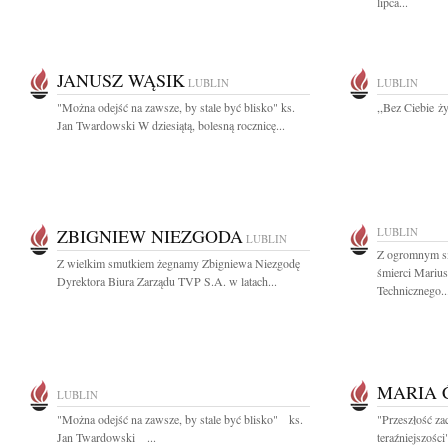
lipca...
JANUSZ WĄSIK
LUBLIN
LUBLIN
"Można odejść na zawsze, by stale być blisko" ks.
,,Bez Ciebie ż
Jan Twardowski W dziesiątą, bolesną rocznicę...
ZBIGNIEW NIEZGODA
LUBLIN
LUBLIN
Z ogromnym s
Z wielkim smutkiem żegnamy Zbigniewa Niezgodę
śmierci Mariu
Dyrektora Biura Zarządu TVP S.A. w latach...
Technicznego..
MARIA 
LUBLIN
"Można odejść na zawsze, by stale być blisko" ks.
"Przeszłość za
Jan Twardowski ...
teraźniejszości