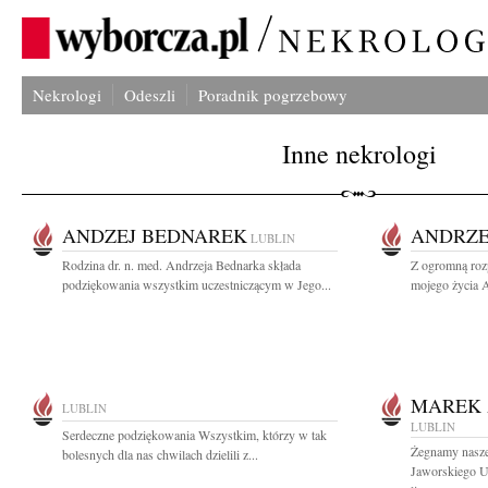
Nekrologi
Odeszli
Poradnik pogrzebowy
Inne nekrologi
ANDZEJ BEDNAREK
ANDRZE
LUBLIN
Rodzina dr. n. med. Andrzeja Bednarka składa
Z ogromną roz
podziękowania wszystkim uczestniczącym w Jego...
mojego życia A
MAREK 
LUBLIN
LUBLIN
Serdeczne podziękowania Wszystkim, którzy w tak
Żegnamy nasze
bolesnych dla nas chwilach dzielili z...
Jaworskiego U