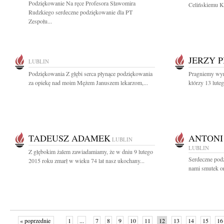
Podziękowanie Na ręce Profesora Sławomira
Celińskiemu Ki
Rudzkiego serdeczne podziękowanie dla PT
Zespołu...
JERZY P
LUBLIN
Podziękowania Z głębi serca płynące podziękowania
Pragniemy wyr
za opiekę nad moim Mężem Januszem lekarzom,...
którzy 13 luteg
TADEUSZ ADAMEK
ANTONI
LUBLIN
LUBLIN
Z głębokim żalem zawiadamiamy, że w dniu 9 lutego
Serdeczne pod
2015 roku zmarł w wieku 74 lat nasz ukochany...
nami smutek or
« poprzednie
1
...
7
8
9
10
11
12
13
14
15
16