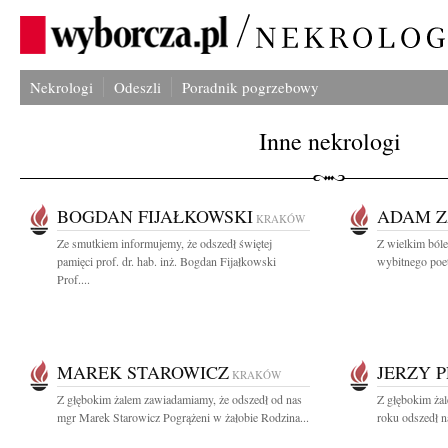
Nekrologi
Odeszli
Poradnik pogrzebowy
Inne nekrologi
BOGDAN FIJAŁKOWSKI
ADAM Z
KRAKÓW
Ze smutkiem informujemy, że odszedł świętej
Z wielkim bó
pamięci prof. dr. hab. inż. Bogdan Fijałkowski
wybitnego poetę
Prof....
MAREK STAROWICZ
JERZY 
KRAKÓW
Z głębokim żalem zawiadamiamy, że odszedł od nas
Z głębokim ża
mgr Marek Starowicz Pogrążeni w żałobie Rodzina...
roku odszedł n