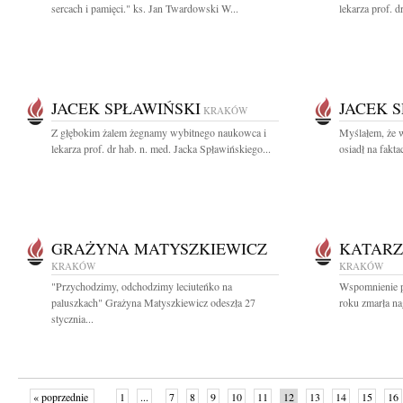
sercach i pamięci." ks. Jan Twardowski W...
lekarza prof. d
JACEK SPŁAWIŃSKI
JACEK 
KRAKÓW
Z głębokim żalem żegnamy wybitnego naukowca i
Myślałem, że 
lekarza prof. dr hab. n. med. Jacka Spławińskiego...
osiadł na fakta
GRAŻYNA MATYSZKIEWICZ
KATARZ
KRAKÓW
KRAKÓW
"Przychodzimy, odchodzimy leciuteńko na
Wspomnienie po
paluszkach" Grażyna Matyszkiewicz odeszła 27
roku zmarła na
stycznia...
« poprzednie
1
...
7
8
9
10
11
12
13
14
15
16