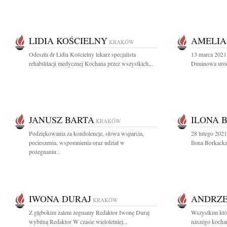
LIDIA KOŚCIELNY
AMELIA
KRAKÓW
Odeszła dr Lidia Kościelny lekarz specjalista
13 marca 2021 
rehabilitacji medycznej Kochana przez wszystkich...
Duninowa urod
JANUSZ BARTA
ILONA 
KRAKÓW
Podziękowania za kondolencje, słowa wsparcia,
28 lutego 202
pocieszenia, wspomnienia oraz udział w
Ilona Borkacka
pożegnaniu...
IWONA DURAJ
ANDRZE
KRAKÓW
Z głębokim żalem żegnamy Redaktor Iwonę Duraj
Wszystkim któr
wybitną Redaktor W czasie wieloletniej...
naszego kochan