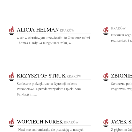
ALICJA HELMAN
KRAKÓW
KRAKÓW
Buczusiu żegna
wiatr w cierniowym krzewie albo to Ona teraz mówi
rozmawiało i r
Thomas Hardy 24 lutego 2021 roku, w...
KRZYSZTOF STRUK
ZBIGNI
KRAKÓW
Serdeczne podziękowania Dyrekcji, całemu
Serdeczne pod
Personelowi. a przede wszystkim Opiekunom
znajomym, wsp
Fundacji im....
WOJCIECH NUREK
JACEK 
KRAKÓW
"Nasi kochani umierają, ale pozostają w naszych
Z głębokim ża