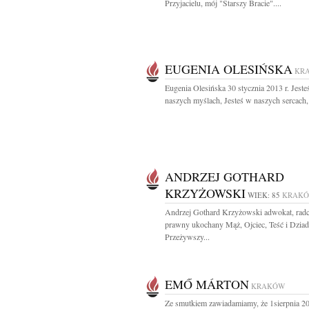
Przyjacielu, mój "Starszy Bracie"....
EUGENIA OLESIŃSKA
KR
Eugenia Olesińska 30 stycznia 2013 r. Jeste
naszych myślach, Jesteś w naszych sercach, 
ANDRZEJ GOTHARD
KRZYŻOWSKI
WIEK: 85
KRAK
Andrzej Gothard Krzyżowski adwokat, rad
prawny ukochany Mąż, Ojciec, Teść i Dzia
Przeżywszy...
EMŐ MÁRTON
KRAKÓW
Ze smutkiem zawiadamiamy, że 1sierpnia 20