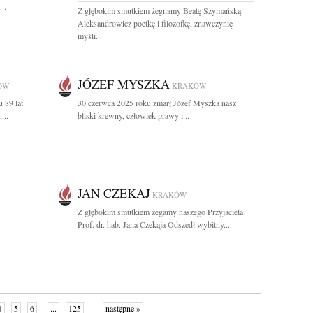
..
Z głębokim smutkiem żegnamy Beatę Szymańską
Aleksandrowicz poetkę i filozofkę, znawczynię
myśli...
JÓZEF MYSZKA
ÓW
KRAKÓW
 89 lat
30 czerwca 2025 roku zmarł Józef Myszka nasz
...
bliski krewny, człowiek prawy i...
JAN CZEKAJ
KRAKÓW
Z głębokim smutkiem żegamy naszego Przyjaciela
Prof. dr. hab. Jana Czekaja Odszedł wybitny...
4
5
6
...
125
następne »