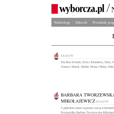
Nekrologi
Odeszli
Poradnik po
KRAKÓW
Dla Basi Domek, Dora i Klaudiusz, Eliza, 
Joanna i Marek, Madal, Mona i Matej, Miłos
BARBARA TWORZEWSK
MIKOŁAJEWICZ
KRAKÓW
Z głębokim żalem żegnamy naszą wieloletni
Przyjaciółkę Barbarę Tworzewską-Mikołajew