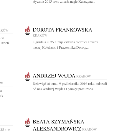
stycznia 2015 roku zmarła nagle Katarzyna...
DOROTA FRANKOWSKA
AKÓW
KRAKÓW
ś w
8 grudnia 2025 r. mija czwarta rocznica śmierci
Dzieli...
naszej Koleżanki i Pracownika Doroty...
ANDRZEJ WAJDA
KRAKÓW
ÓW
Dziewięć lat temu, 9 października 2016 roku, odszedł
od nas Andrzej Wajda O pamięć prosi żona...
ca
dek
BEATA SZYMAŃSKA
ALEKSANDROWICZ
25 r. w
KRAKÓW