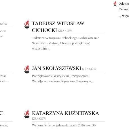
Zdzisł
Ze smut
+ więc
TADEUSZ WITOSŁAW
AKÓW
CICHOCKI
rci w
KRAKÓW
. w
Tadeusza Witosława Cichockiego Podziękowanie
Szanowni Państwo, Chcemy podziękować
wszystkim...
JAN SKOŁYSZEWSKI
KRAKÓW
rzosa
Podziękowanie Wszystkim, Przyjaciołom,
ielu...
Współpracownikom, Sąsiadom, Znajomym,...
I
KATARZYNA KUŹNIEWSKA
KRAKÓW
zynie,
Wspomnienie po jedenastu latach 2026 rok, 30