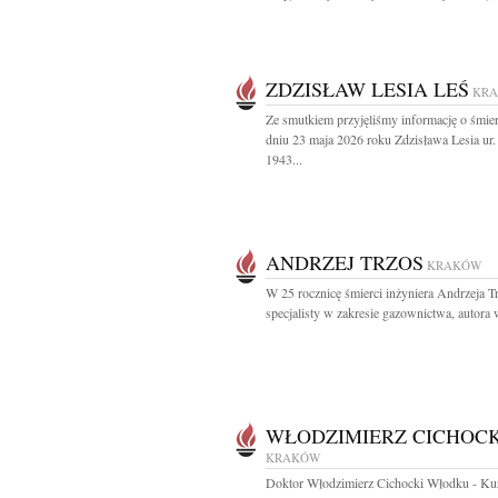
ZDZISŁAW LESIA LEŚ
KR
Ze smutkiem przyjęliśmy informację o śmie
dniu 23 maja 2026 roku Zdzisława Lesia ur
1943...
ANDRZEJ TRZOS
KRAKÓW
W 25 rocznicę śmierci inżyniera Andrzeja T
specjalisty w zakresie gazownictwa, autora w
WŁODZIMIERZ CICHOCK
KRAKÓW
Doktor Włodzimierz Cichocki Włodku - Ku