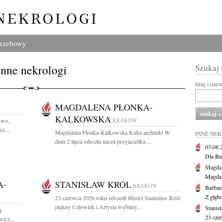
grzebowy
Inne nekrologi
Szukaj
Imię i naz
MAGDALENA PŁONKA-
KALKOWSKA
Gwo,
KRAKÓW
z,...
Magdalena Płonka-Kalkowska Kuka architekt W
INNE NE
dniu 2 lipca odeszła nasza przyjaciółka....
03.08
Dla Ba
Magdal
Magdal
A-
STANISŁAW KRÓL
KRAKÓW
Barbar
Z głęb
23 czerwca 2026 roku odszedł Mistrz Stanisław Król
piękny Człowiek i Artysta wybitny....
Stanis
ą
23 cze
icz...