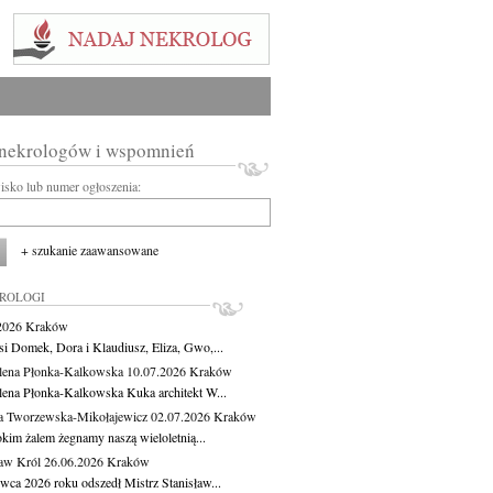
 nekrologów i wspomnień
wisko lub numer ogłoszenia:
+ szukanie zaawansowane
KROLOGI
.2026
Kraków
si Domek, Dora i Klaudiusz, Eliza, Gwo,...
ena Płonka-Kalkowska
10.07.2026
Kraków
ena Płonka-Kalkowska Kuka architekt W...
a Tworzewska-Mikołajewicz
02.07.2026
Kraków
okim żalem żegnamy naszą wieloletnią...
ław Król
26.06.2026
Kraków
rwca 2026 roku odszedł Mistrz Stanisław...