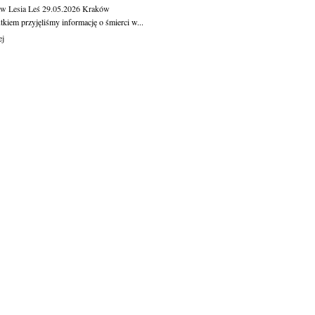
aw Lesia Leś
29.05.2026
Kraków
kiem przyjęliśmy informację o śmierci w...
ej