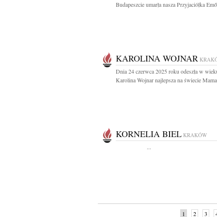
Budapeszcie umarła nasza Przyjaciółka Emő.
KAROLINA WOJNAR
KRAK
Dnia 24 czerwca 2025 roku odeszła w wieku
Karolina Wojnar najlepsza na świecie Mama,
KORNELIA BIEL
KRAKÓW
...
1
2
3