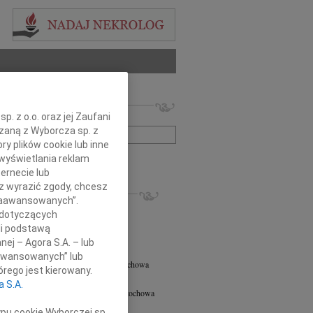
 nekrologów i wspomnień
. z o.o. oraz jej Zaufani
zwisko lub numer ogłoszenia:
ązaną z Wyborcza sp. z
ry plików cookie lub inne
wyświetlania reklam
+ szukanie zaawansowane
ernecie lub
sz wyrazić zgody, chcesz
KROLOGI
 Zaawansowanych”.
6.2026
Częstochowa
 dotyczących
y głębokiego współczucia oraz...
li podstawą
Jagielska
03.11.2025
Częstochowa
nej – Agora S.A. – lub
nienie Tribute dla Pani Sędzi Anny...
aawansowanych” lub
rzata Kołodziejska
02.09.2024
Częstochowa
rego jest kierowany.
ana Siostra i Ciocia Małgorzata...
a S.A.
nt Aleksander Rolat
01.07.2024
Częstochowa
ca - w dniu urodzin błp. Zygmunta...
ypu cookie Wyborczej sp.