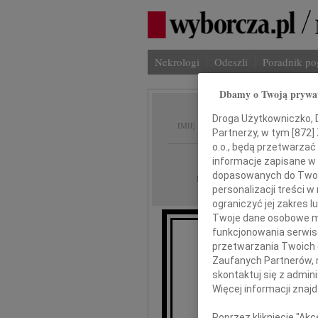
Nekrologi
Odeszli
Poradnik p
Dbamy o Twoją prywa
Teresa
Droga Użytkowniczko, Dr
IMIĘ I NAZWISKO:
Partnerzy, w tym [
872
]
o.o., będą przetwarzać 
Częstochowa
REGION:
informacje zapisane w
dopasowanych do Twoich
30.11.2011
DATA EMISJI:
personalizacji treści 
ograniczyć jej zakres
Twoje dane osobowe mo
funkcjonowania serwisó
przetwarzania Twoich da
wszystkim P
Zaufanych Partnerów, 
ze Szpitala na Ty
skontaktuj się z admin
Więcej informacji znaj
Poprzez kliknięcie "Ak