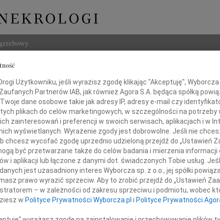
ogrzebowy
tność
Szukaj
 Babenko
ogi Użytkowniku, jeśli wyrazisz zgodę klikając "Akceptuję", Wyborcza sp
Imię i na
 Zaufanych Partnerów IAB, jak również Agora S.A. będąca spółką powi
Twoje dane osobowe takie jak adresy IP, adresy e-mail czy identyfikato
 tych plikach do celów marketingowych, w szczególności na potrzeby 
 zainteresowań i preferencji w swoich serwisach, aplikacjach i w Int
w nich wyświetlanych. Wyrażenie zgody jest dobrowolne. Jeśli nie chce
INNE NE
 lub chcesz wycofać zgodę uprzednio udzieloną przejdź do „Ustawień
22.0
gą być przetwarzane także do celów badania i mierzenia informacji
Wyraz
w i aplikacji lub łączone z danymi dot. świadczonych Tobie usług. Jeś
Anna 
Serdeczne podziękowania
nych jest uzasadniony interes Wyborcza sp. z o.o., jej spółki powiąza
Wspom
ielęgniarkom Oddziału Wewnętrznego
masz prawo wyrazić sprzeciw. Aby to zrobić przejdź do „Ustawień Z
Małgo
siącleciu, które niosły ulgę w cierpieniach
istratorem – w zależności od zakresu sprzeciwu i podmiotu, wobec któ
Ukoch
dziesz w
Polityce Prywatności Wyborcza.pl
i
Polityce Prywatności Agor
Zygmu
1 lip
ceptuję" wyrażasz zgodę na zainstalowanie i przechowywanie plików t