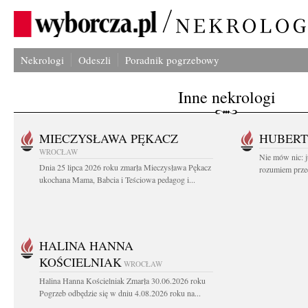
Nekrologi
Odeszli
Poradnik pogrzebowy
Inne nekrologi
MIECZYSŁAWA PĘKACZ
HUBERT
WROCŁAW
Nie mów nic: ju
Dnia 25 lipca 2026 roku zmarła Mieczysława Pękacz
rozumiem przed
ukochana Mama, Babcia i Teściowa pedagog i...
HALINA HANNA
KOŚCIELNIAK
WROCŁAW
Halina Hanna Kościelniak Zmarła 30.06.2026 roku
Pogrzeb odbędzie się w dniu 4.08.2026 roku na...