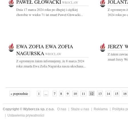
PAWEŁ GŁOWACKI
JOLANT
WROCŁAW
Dnia 17 marca 2024 roku po długiej i ciężkiej
Z ogromnym ża
chorobie w wieku 71 lat zmarł Paweł Głowacki...
2024 roku po ci
EWA ZOFIA EWA ZOFIA
JERZY 
NAGURSKA
WROCŁAW
Z żalem zawia
zmarł Jerzy Wo
Z ogromnym żalem informujemy, że 8 marca 2024
roku zmarła Ewa Zofia Nagurska nasza ukochana...
« poprzednie
1
...
7
8
9
10
11
12
13
14
15
16
Copyright © Wyborcza sp. z o.o.
O nas
Staże u nas
Reklama
Polityka 
Ustawienia prywatności