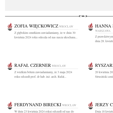
ZOFIA WIĘCKOWICZ
HANNA 
WROCŁAW
WARSZAWA
Z głębokim smutkiem zawiadamiamy, że w dniu 30
Z prawdziwym 
kwietnia 2024 roku odeszła od nas nasza ukochana...
dnia 28. kwiet
RAFAŁ CZERNER
RYSZAR
WROCŁAW
Z wielkim bólem zawiadamiamy, że 3 maja 2024
20 kwietnia 20
roku odszedł prof. dr hab. inż. arch. Rafał...
Strusiński ceni
FERDYNAND BIRECKI
JERZY 
WROCŁAW
W dniu 23 kwietnia 2024 rokui odszedł od nas do
Dnia 18 kwietn