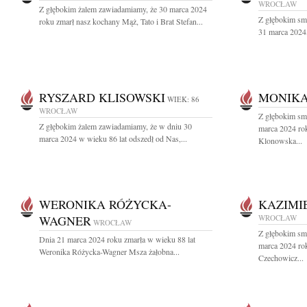
WROCŁAW
Z głębokim żalem zawiadamiamy, że 30 marca 2024
Z głębokim sm
roku zmarł nasz kochany Mąż, Tato i Brat Stefan...
31 marca 2024,
RYSZARD KLISOWSKI
MONIK
WIEK: 86
WROCŁAW
Z głębokim sm
Z głębokim żalem zawiadamiamy, że w dniu 30
marca 2024 ro
marca 2024 w wieku 86 lat odszedł od Nas,...
Klonowska...
WERONIKA RÓŻYCKA-
KAZIMI
WAGNER
WROCŁAW
WROCŁAW
Z głębokim sm
Dnia 21 marca 2024 roku zmarła w wieku 88 lat
marca 2024 rok
Weronika Różycka-Wagner Msza żałobna...
Czechowicz...