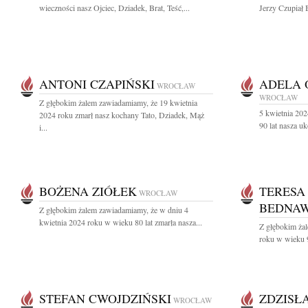
wieczności nasz Ojciec, Dziadek, Brat, Teść,...
Jerzy Czupiał 
ANTONI CZAPIŃSKI
ADELA 
WROCŁAW
WROCŁAW
Z głębokim żalem zawiadamiamy, że 19 kwietnia
5 kwietnia 20
2024 roku zmarł nasz kochany Tato, Dziadek, Mąż
90 lat nasza u
i...
BOŻENA ZIÓŁEK
TERESA
WROCŁAW
BEDNA
Z głębokim żalem zawiadamiamy, że w dniu 4
kwietnia 2024 roku w wieku 80 lat zmarła nasza...
Z głębokim ża
roku w wieku 9
STEFAN CWOJDZIŃSKI
ZDZISŁ
WROCŁAW