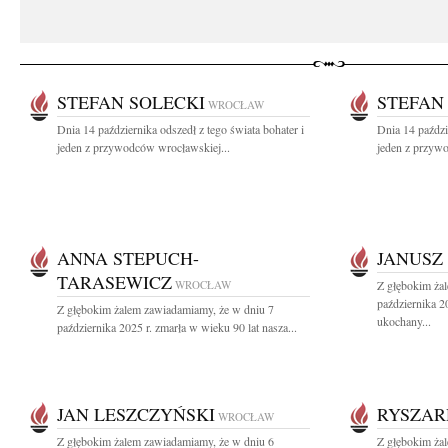
STEFAN SOLECKI
STEFAN
WROCŁAW
Dnia 14 października odszedł z tego świata bohater i
Dnia 14 paździ
jeden z przywodców wrocławskiej...
jeden z przyw
ANNA STEPUCH-
JANUSZ
TARASEWICZ
WROCŁAW
Z głębokim ża
października 2
Z głębokim żalem zawiadamiamy, że w dniu 7
ukochany...
października 2025 r. zmarła w wieku 90 lat nasza...
JAN LESZCZYŃSKI
RYSZAR
WROCŁAW
Z głębokim żalem zawiadamiamy, że w dniu 6
Z głębokim ża