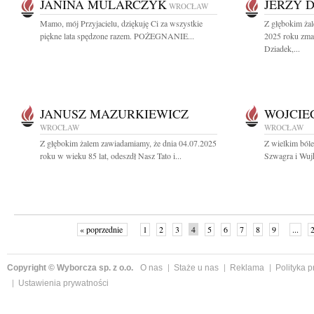
JANINA MULARCZYK
JERZY 
WROCŁAW
Mamo, mój Przyjacielu, dziękuję Ci za wszystkie
Z głębokim żal
piękne lata spędzone razem. POŻEGNANIE...
2025 roku zm
Dziadek,...
JANUSZ MAZURKIEWICZ
WOJCIE
WROCŁAW
WROCŁAW
Z głębokim żalem zawiadamiamy, że dnia 04.07.2025
Z wielkim ból
roku w wieku 85 lat, odeszdł Nasz Tato i...
Szwagra i Wuj
« poprzednie
1
2
3
4
5
6
7
8
9
...
Copyright © Wyborcza sp. z o.o.
O nas
Staże u nas
Reklama
Polityka 
Ustawienia prywatności