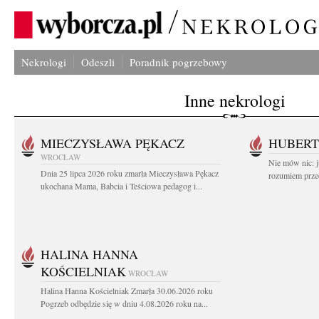
Nekrologi
Odeszli
Poradnik pogrzebowy
Inne nekrologi
MIECZYSŁAWA PĘKACZ
HUBERT
WROCŁAW
Nie mów nic: ju
Dnia 25 lipca 2026 roku zmarła Mieczysława Pękacz
rozumiem przed
ukochana Mama, Babcia i Teściowa pedagog i...
HALINA HANNA
KOŚCIELNIAK
WROCŁAW
Halina Hanna Kościelniak Zmarła 30.06.2026 roku
Pogrzeb odbędzie się w dniu 4.08.2026 roku na...