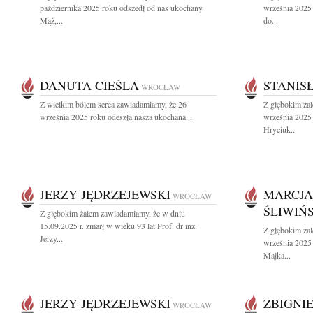
października 2025 roku odszedł od nas ukochany
września 2025 
Mąż,...
do...
DANUTA CIEŚLA
STANIS
WROCŁAW
Z wielkim bólem serca zawiadamiamy, że 26
Z głębokim ża
września 2025 roku odeszła nasza ukochana...
września 2025 
Hryciuk...
JERZY JĘDRZEJEWSKI
MARCJA
WROCŁAW
ŚLIWIŃ
Z głębokim żalem zawiadamiamy, że w dniu
15.09.2025 r. zmarł w wieku 93 lat Prof. dr inż.
Z głębokim ża
Jerzy...
września 2025
Majka...
JERZY JĘDRZEJEWSKI
ZBIGNI
WROCŁAW