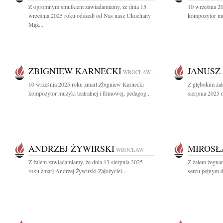
Z ogromnym smutkiem zawiadamiamy, że dnia 15
10 września 2
września 2025 roku odszedł od Nas nasz Ukochany
kompozytor muz
Mąż...
ZBIGNIEW KARNECKI
JANUSZ
WROCŁAW
10 września 2025 roku zmarł Zbigniew Karnecki
Z głębokim ża
kompozytor muzyki teatralnej i filmowej, pedagog...
sierpnia 2025 
ANDRZEJ ŻYWIRSKI
MIROSŁ
WROCŁAW
Z żalem zawiadamiamy, że dnia 13 sierpnia 2025
Z żalem żegna
roku zmarł Andrzej Żywirski Założyciel...
sercu pełnym d