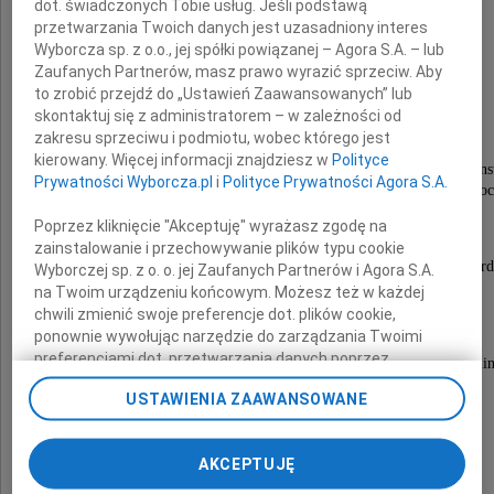
dot. świadczonych Tobie usług. Jeśli podstawą
przetwarzania Twoich danych jest uzasadniony interes
Wyborcza sp. z o.o., jej spółki powiązanej – Agora S.A. – lub
Zaufanych Partnerów, masz prawo wyrazić sprzeciw. Aby
Hanna Łuszczewska
to zrobić przejdź do „Ustawień Zaawansowanych” lub
skontaktuj się z administratorem – w zależności od
zakresu sprzeciwu i podmiotu, wobec którego jest
kierowany. Więcej informacji znajdziesz w
Polityce
Magister historii, długoletnia kierownik Biblioteki Ins
Prywatności Wyborcza.pl
i
Polityce Prywatności Agora S.A.
Historii Architektury Sztuki i Techniki Politechniki Wroc
Poprzez kliknięcie "Akceptuję" wyrażasz zgodę na
Pozostanie w naszych sercach i pamięci
zainstalowanie i przechowywanie plików typu cookie
jako Osoba niezwykle kompetentna, pełna ciepła i serd
Wyborczej sp. z o. o. jej Zaufanych Partnerów i Agora S.A.
na Twoim urządzeniu końcowym. Możesz też w każdej
chwili zmienić swoje preferencje dot. plików cookie,
Msza św. i pogrzeb odbędzie się
ponownie wywołując narzędzie do zarządzania Twoimi
10 maja 2024 roku, o godz. 13:00
preferencjami dot. przetwarzania danych poprzez
na Cmentarzu Komunalnym na Majdanku w Lublin
odnośnik „Ustawienia prywatności” w stopce serwisu i
USTAWIENIA ZAAWANSOWANE
przechodząc do sekcji „Ustawienia zaawansowane”.
Zmiana ustawień plików cookie możliwa jest także za
Rodzinie i Bliskim
pomocą ustawień przeglądarki.
AKCEPTUJĘ
Składamy najszczersze wyrazy współczucia
My, nasi Zaufani Partnerzy i Agora S.A. możemy