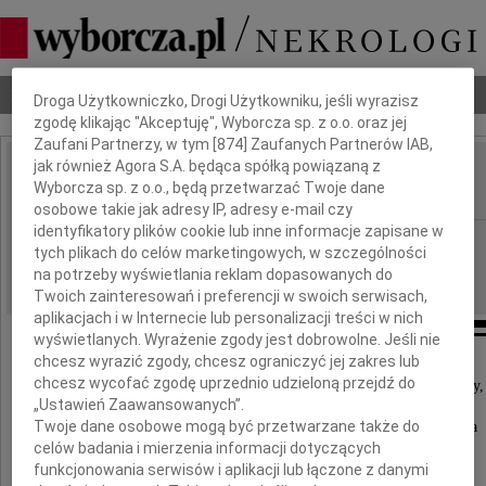
Dbamy o Twoją prywatność
Nekrologi
Odeszli
Poradnik pogrzebowy
Droga Użytkowniczko, Drogi Użytkowniku, jeśli wyrazisz
zgodę klikając "Akceptuję", Wyborcza sp. z o.o. oraz jej
Zaufani Partnerzy, w tym [
874
] Zaufanych Partnerów IAB,
jak również Agora S.A. będąca spółką powiązaną z
Hanna Łuszczewska
Wyborcza sp. z o.o., będą przetwarzać Twoje dane
IMIĘ I NAZWISKO:
osobowe takie jak adresy IP, adresy e-mail czy
identyfikatory plików cookie lub inne informacje zapisane w
Warszawa, Wrocław
REGION:
tych plikach do celów marketingowych, w szczególności
08.05.2024
DATA EMISJI:
na potrzeby wyświetlania reklam dopasowanych do
Twoich zainteresowań i preferencji w swoich serwisach,
aplikacjach i w Internecie lub personalizacji treści w nich
wyświetlanych. Wyrażenie zgody jest dobrowolne. Jeśli nie
chcesz wyrazić zgody, chcesz ograniczyć jej zakres lub
chcesz wycofać zgodę uprzednio udzieloną przejdź do
Z prawdziwym żalem i smutkiem informujemy,
„Ustawień Zaawansowanych”.
że dnia 28. kwietnia 2024 roku
Twoje dane osobowe mogą być przetwarzane także do
zmarła w wieku 84 lat nasza droga Koleżanka
celów badania i mierzenia informacji dotyczących
funkcjonowania serwisów i aplikacji lub łączone z danymi