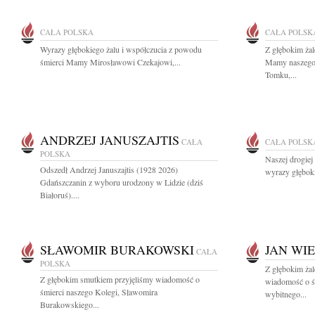
CAŁA POLSKA
CAŁA POLSK
Wyrazy głębokiego żalu i współczucia z powodu
Z głębokim ża
śmierci Mamy Mirosławowi Czekajowi,...
Mamy naszego 
Tomku,...
ANDRZEJ JANUSZAJTIS
CAŁA
CAŁA POLSK
POLSKA
Naszej drogiej
Odszedł Andrzej Januszajtis (1928 2026)
wyrazy głęboki
Gdańszczanin z wyboru urodzony w Lidzie (dziś
Białoruś)....
SŁAWOMIR BURAKOWSKI
JAN WI
CAŁA
POLSKA
Z głębokim żal
Z głębokim smutkiem przyjęliśmy wiadomość o
wiadomość o ś
śmierci naszego Kolegi, Sławomira
wybitnego...
Burakowskiego...