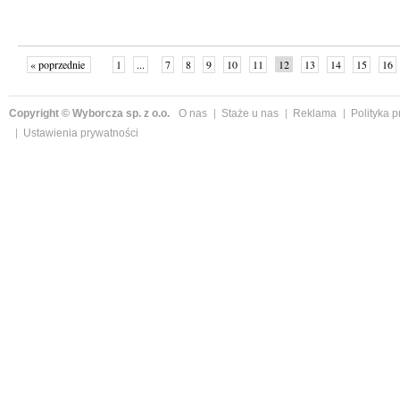
« poprzednie
1
...
7
8
9
10
11
12
13
14
15
16
Copyright © Wyborcza sp. z o.o.
O nas
Staże u nas
Reklama
Polityka 
Ustawienia prywatności