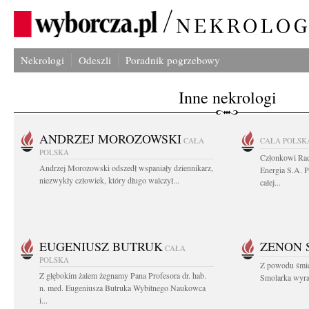
Nekrologi
Odeszli
Poradnik pogrzebowy
Inne nekrologi
ANDRZEJ MOROZOWSKI
CAŁA
CAŁA POLSK
POLSKA
Członkowi Ra
Andrzej Morozowski odszedł wspaniały dziennikarz,
Energia S.A. 
niezwykły człowiek, który długo walczył...
całej...
EUGENIUSZ BUTRUK
ZENON 
CAŁA
POLSKA
Z powodu śmie
Z głębokim żalem żegnamy Pana Profesora dr. hab.
Smolarka wyraz
n. med. Eugeniusza Butruka Wybitnego Naukowca
i...