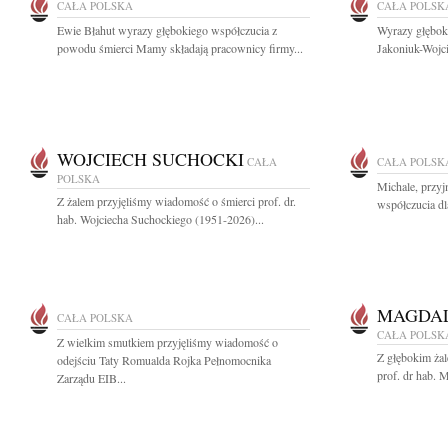
CAŁA POLSKA
CAŁA POLSK
Ewie Błahut wyrazy głębokiego współczucia z
Wyrazy głęboki
powodu śmierci Mamy składają pracownicy firmy...
Jakoniuk-Wojci
WOJCIECH SUCHOCKI
CAŁA
CAŁA POLSK
POLSKA
Michale, przyj
Z żalem przyjęliśmy wiadomość o śmierci prof. dr.
współczucia dla
hab. Wojciecha Suchockiego (1951-2026)...
MAGDAL
CAŁA POLSKA
CAŁA POLSK
Z wielkim smutkiem przyjęliśmy wiadomość o
Z głębokim ża
odejściu Taty Romualda Rojka Pełnomocnika
prof. dr hab. 
Zarządu EIB...