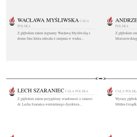
WACŁAWA MYŚLIWSKA
ANDRZE
CAŁA
POLSKA
POLSKA
Z głębokim żalem żegnamy Wacławę Myśliwską z
Z głębokim sm
domu Stec która odeszła 4 sierpnia w wieku...
Morozowskiego 
LECH SZARANIEC
CAŁA POLSKA
CAŁA POLSK
Z głębokim żalem przyjęliśmy wiadomość o śmierci
Wyrazy głębok
dr. Lecha Szarańca wieloletniego dyrektora...
Müller-Grządk