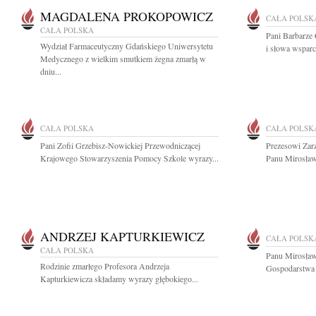
MAGDALENA PROKOPOWICZ
CAŁA POLSK
CAŁA POLSKA
Pani Barbarze
Wydział Farmaceutyczny Gdańskiego Uniwersytetu
i słowa wspar
Medycznego z wielkim smutkiem żegna zmarłą w
dniu...
CAŁA POLSKA
CAŁA POLSK
Pani Zofii Grzebisz-Nowickiej Przewodniczącej
Prezesowi Za
Krajowego Stowarzyszenia Pomocy Szkole wyrazy...
Panu Mirosław
ANDRZEJ KAPTURKIEWICZ
CAŁA POLSK
CAŁA POLSKA
Panu Mirosła
Rodzinie zmarłego Profesora Andrzeja
Gospodarstwa 
Kapturkiewicza składamy wyrazy głębokiego...