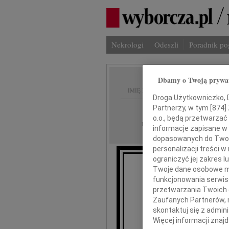
Nekrologi
Odeszli
Poradnik p
Dbamy o Twoją prywa
IMIĘ I NAZWISKO:
Droga Użytkowniczko, Dr
Partnerzy, w tym [
874
]
cała Polska
REGION:
o.o., będą przetwarzać 
10.06.2026
DATA EMISJI:
informacje zapisane w
dopasowanych do Twoich
personalizacji treści 
ograniczyć jej zakres
Twoje dane osobowe mo
funkcjonowania serwisó
przetwarzania Twoich da
Zaufanych Partnerów, 
Jarosł
skontaktuj się z admin
Więcej informacji znaj