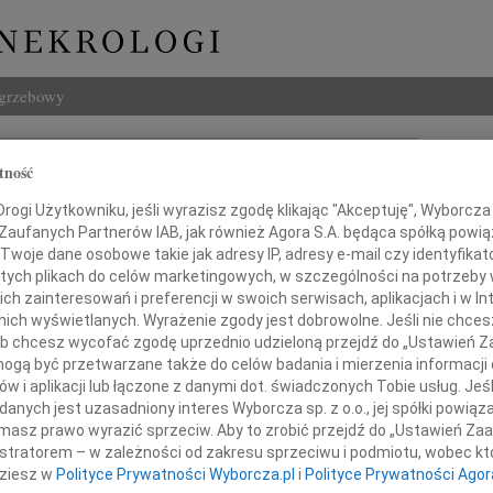
ogrzebowy
Szukaj
tność
Imię i na
ogi Użytkowniku, jeśli wyrazisz zgodę klikając "Akceptuję", Wyborcza sp
 Zaufanych Partnerów IAB, jak również Agora S.A. będąca spółką powi
Twoje dane osobowe takie jak adresy IP, adresy e-mail czy identyfikato
 tych plikach do celów marketingowych, w szczególności na potrzeby 
INNE NE
 zainteresowań i preferencji w swoich serwisach, aplikacjach i w Int
w nich wyświetlanych. Wyrażenie zgody jest dobrowolne. Jeśli nie chce
Eugen
 lub chcesz wycofać zgodę uprzednio udzieloną przejdź do „Ustawień
Z głę
gą być przetwarzane także do celów badania i mierzenia informacji
Zenon
Panu
w i aplikacji lub łączone z danymi dot. świadczonych Tobie usług. Jeś
Z pow
nych jest uzasadniony interes Wyborcza sp. z o.o., jej spółki powiąza
Wacł
masz prawo wyrazić sprzeciw. Aby to zrobić przejdź do „Ustawień Z
Z głę
awowi Chwiałkowskiemu
istratorem – w zależności od zakresu sprzeciwu i podmiotu, wobec któ
Andr
dziesz w
Polityce Prywatności Wyborcza.pl
i
Polityce Prywatności Agor
Z głę